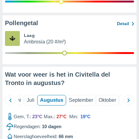
99 partners
Pollengetal
Detail
Laag
Ambrosia (20 #/m³)
Wat voor weer is het in Civitella del
Tronto in
augustus
?
Mei
Juni
Juli
Augustus
September
Oktober
Novemb
Gem, T.:
23°C
Max.:
27°C
Min:
19°C
Regendagen:
10
dagen
Neerslaghoeveelheid:
66 mm