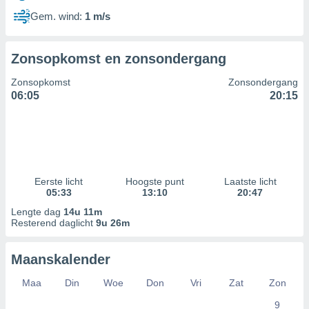
Gem. wind:
1 m/s
Zonsopkomst en zonsondergang
Zonsopkomst
Zonsondergang
06:05
20:15
Eerste licht
Hoogste punt
Laatste licht
05:33
13:10
20:47
Lengte dag
14u 11m
Resterend daglicht
9u 26m
Maanskalender
Maa
Din
Woe
Don
Vri
Zat
Zon
9