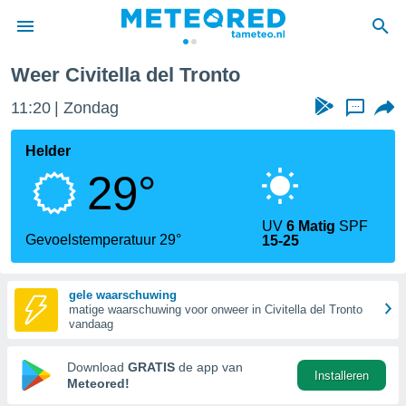
Weer Civitella del Tronto
nnisgeving
11:20
Zondag
...
van
tameteo.nl)
teld door
Helder
s om te
29°
e verstrekte
an hoge
 U hebt de
UV
6 Matig
SPF
ies voor
Gevoelstemperatuur 29°
15-25
deze
gele waarschuwing
anvaarden
matige waarschuwing voor onweer in Civitella del Tronto
toegang
vandaag
seerde
Download
GRATIS
de app van
Installeren
lame op basis
Meteored!
ies