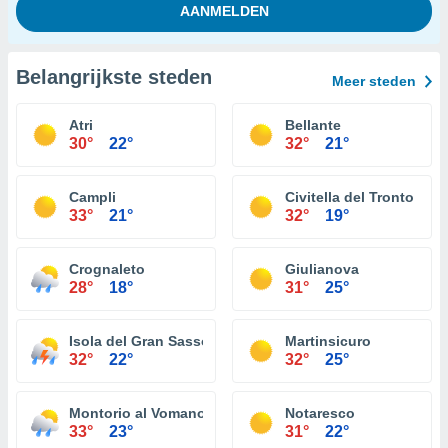
Belangrijkste steden
Meer steden
Atri
Bellante
30°
22°
32°
21°
Campli
Civitella del Tronto
33°
21°
32°
19°
Crognaleto
Giulianova
28°
18°
31°
25°
Isola del Gran Sasso d'Italia
Martinsicuro
32°
22°
32°
25°
Montorio al Vomano
Notaresco
33°
23°
31°
22°