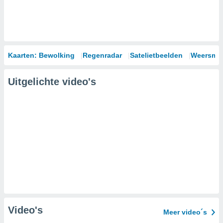
Kaarten: Bewolking
Regenradar
Satelietbeelden
Weersmod
Uitgelichte video's
Video's
Meer video´s