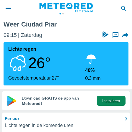
Weer Ciudad Piar
nnisgeving
09:15
Zaterdag
...
van
tameteo.nl)
teld door
Lichte regen
s om te
26°
e verstrekte
an hoge
 U hebt de
40%
ies voor
Gevoelstemperatuur 27°
0.3 mm
deze
anvaarden
Download
GRATIS
de app van
Installeren
toegang
Meteored!
seerde
Per uur
lame op basis
Lichte regen in de komende uren
ies