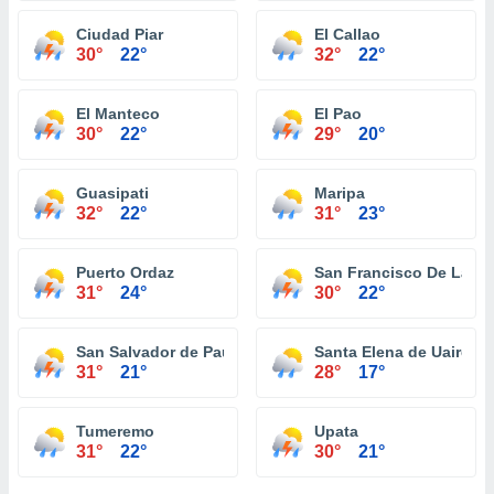
Ciudad Piar
El Callao
30°
22°
32°
22°
El Manteco
El Pao
30°
22°
29°
20°
Guasipati
Maripa
32°
22°
31°
23°
Puerto Ordaz
San Francisco De La P
31°
24°
30°
22°
San Salvador de Paul
Santa Elena de Uairen
31°
21°
28°
17°
Tumeremo
Upata
31°
22°
30°
21°