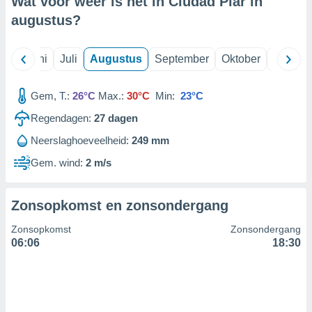
Wat voor weer is het in Ciudad Piar in
augustus
?
99 partners
Mei
Juni
Juli
Augustus
September
Oktober
Novemb
Gem, T.:
26°C
Max.:
30°C
Min:
23°C
Regendagen:
27
dagen
Neerslaghoeveelheid:
249 mm
Gem. wind:
2 m/s
Zonsopkomst en zonsondergang
Zonsopkomst
Zonsondergang
06:06
18:30