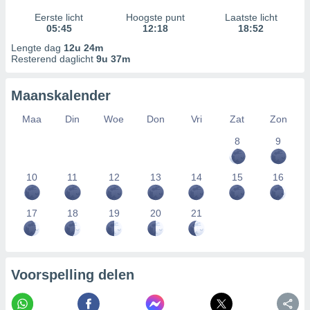
Eerste licht
Hoogste punt
Laatste licht
05:45
12:18
18:52
Lengte dag
12u 24m
Resterend daglicht
9u 37m
Maanskalender
Maa
Din
Woe
Don
Vri
Zat
Zon
8
9
10
11
12
13
14
15
16
17
18
19
20
21
Voorspelling delen