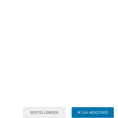
Maanskalender
Maa
Din
Woe
Don
Vri
Zat
Zon
9
10
11
12
13
14
15
16
17
18
19
20
21
22
INSTELLINGEN
IK GA AKKOORD
13