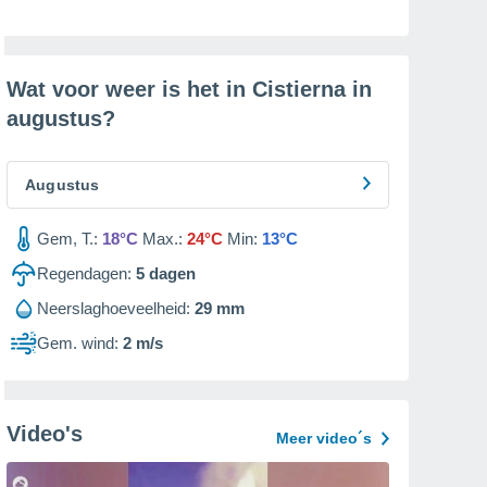
Wat voor weer is het in Cistierna in
augustus
?
Augustus
Gem, T.:
18°C
Max.:
24°C
Min:
13°C
Regendagen:
5
dagen
Neerslaghoeveelheid:
29 mm
Gem. wind:
2 m/s
Video's
Meer video´s