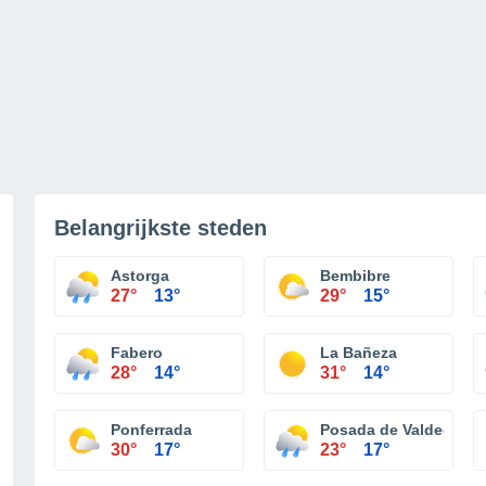
Belangrijkste steden
Astorga
Bembibre
27°
13°
29°
15°
Fabero
La Bañeza
28°
14°
31°
14°
Ponferrada
Posada de Valdeón
30°
17°
23°
17°