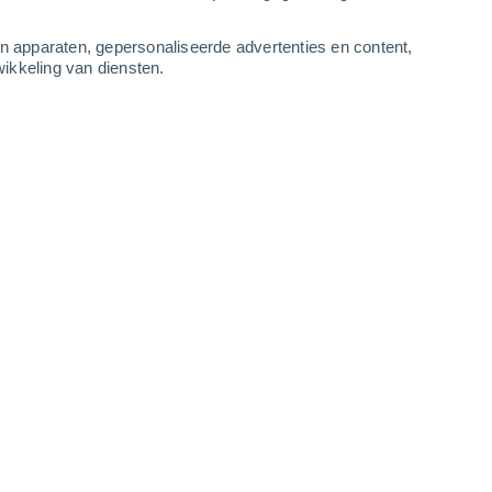
3
-
7
m/s
5
-
11
m/s
5
-
13
m/s
4
-
13
m/s
an apparaten, gepersonaliseerde advertenties en content,
ikkeling van diensten.
ustus
Zuidwesten
6 Matig
ur
26°
3
-
8 m/s
SPF:
15-25
Zuidwesten
7 Matig
ur
26°
3
-
8 m/s
SPF:
15-25
Zuidwesten
7 Matig
ur
27°
3
-
8 m/s
SPF:
15-25
Zuidwesten
6 Matig
ur
27°
3
-
9 m/s
SPF:
15-25
n
Zuidwesten
4 Zwak
ur
27°
3
-
9 m/s
SPF:
6-10