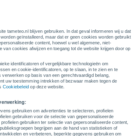
g
ite tameteo.nl blijven gebruiken. In dat geval informeren wij u dat
e worden geïnstalleerd, maar dat er geen cookies worden gebruikt
epersonaliseerde content, hoewel u wel algemene, niet-
ie van cookies afwijzen en toegang tot de website krijgen door op
Satelietbeelden
Weersmodellen
ieke identificatoren of vergelijkbare technologieën om
n en cookie-identificatoren, op te slaan, in te zien en te
erwerken op basis van een gerechtvaardigd belang,
ent uw toestemming intrekken of bezwaar maken tegen de
oensdag
Donderdag
Vrijdag
Zaterdag
ns
Cookiebeleid
op deze website.
12 Aug
13 Aug
14 Aug
15 Aug
verwerking:
vens gebruiken om advertenties te selecteren, profielen
ielen gebruiken voor de selectie van gepersonaliseerde
 profielen gebruiken ter selectie van gepersonaliseerde content,
35°
/
15°
36°
/
17°
34°
/
18°
33°
/
16°
publieksgroepen begrijpen aan de hand van statistieken of
 ontwikkelen en verbeteren, beperkte gegevens gebruiken om