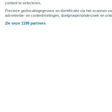
content te selecteren.
4
-
11
m/s
4
-
9
m/s
4
-
11
m/s
Precieze geolocatiegegevens en identificatie via het scannen v
advertentie- en contentmetingen, doelgroepenonderzoek en ontw
Het weer in Cistierna vandaag
, 9 aug
Zie onze 1199 partners
Helder
26°
13:00
Gevoelstemperatu
Helder
27°
14:00
Gevoelstemperatu
Helder
28°
15:00
Gevoelstemperatu
Helder
28°
16:00
Gevoelstemperatu
Verspreide wolke
29°
17:00
Gevoelstemperatu