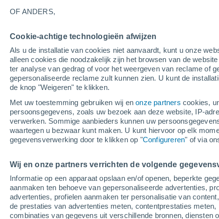
26°
OF ANDERS,
Cookie-achtige technologieën afwijzen
UV
6 Mati
Als u de installatie van cookies niet aanvaardt, kunt u onze webs
Gevoelstemperatuur 26°
SPF
15-25
alleen cookies die noodzakelijk zijn het browsen van de websit
ter analyse van gedrag of voor het weergeven van reclame of g
gepersonaliseerde reclame zult kunnen zien. U kunt de installat
de knop "Weigeren" te klikken.
Weer 1 - 7 dagen
Kaarten: Bewolking
Regenradar
Met uw toestemming gebruiken wij en
onze partners
cookies, un
persoonsgegevens, zoals uw bezoek aan deze website, IP-adresse
verwerken. Sommige aanbieders kunnen uw persoonsgegevens v
waartegen u bezwaar kunt maken. U kunt hiervoor op elk mom
Morgen
Dinsdag
W
Vandaag
gegevensverwerking door te klikken op "
Configureren
" of via o
10 Aug
11 Aug
9 Aug
Wij en onze partners verrichten de volgende gegevens
Informatie op een apparaat opslaan en/of openen, beperkte gege
aanmaken ten behoeve van gepersonaliseerde advertenties, prof
advertenties, profielen aanmaken ter personalisatie van content,
30°
/
13°
33°
/
14°
29°
/
15°
de prestaties van advertenties meten, contentprestaties meten, 
combinaties van gegevens uit verschillende bronnen, diensten