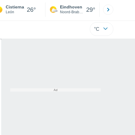
Cistierna
Eindhoven
Rotterda
26°
29°
León
Noord-Brabant
Zuid-Hollan
°C