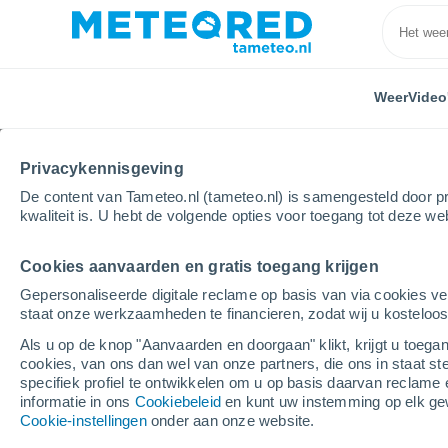
Weer
Video
Privacykennisgeving
De content van Tameteo.nl (tameteo.nl) is samengesteld door pr
kwaliteit is. U hebt de volgende opties voor toegang tot deze we
Cookies aanvaarden en gratis toegang krijgen
Home
Spanje
Castile en León
Provincie León
Gepersonaliseerde digitale reclame op basis van via cookies ve
staat onze werkzaamheden te financieren, zodat wij u kosteloo
Weer Cistierna
Als u op de knop "Aanvaarden en doorgaan" klikt, krijgt u toegan
cookies, van ons dan wel van onze partners, die ons in staat st
12:57
Zondag
specifiek profiel te ontwikkelen om u op basis daarvan reclame 
informatie in ons
Cookiebeleid
en kunt uw instemming op elk ge
Cookie-instellingen
onder aan onze website.
Helder