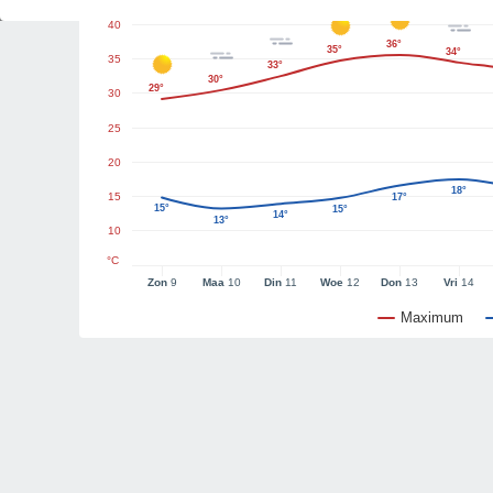
40
36°
35°
34°
35
33°
30°
29°
30
25
20
18°
15
17°
15°
15°
14°
13°
10
°C
Zon
9
Maa
10
Din
11
Woe
12
Don
13
Vri
14
Maximum