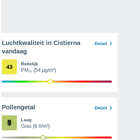
Luchtkwaliteit in Cistierna
Detail
vandaag
Redelijk
43
PM₁₀ (54 µg/m³)
Pollengetal
Detail
Laag
Gras (6 #/m³)