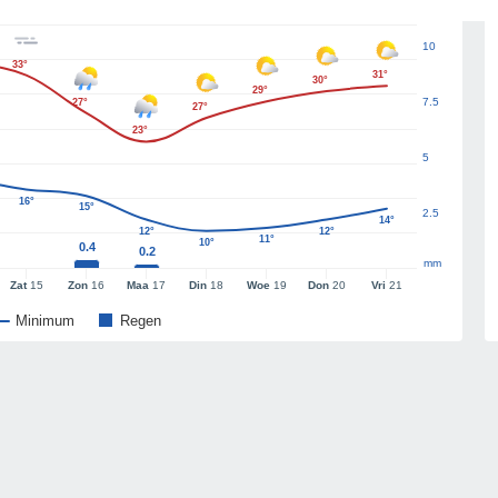
10
33°
31°
30°
29°
7.5
27°
27°
23°
5
16°
15°
2.5
14°
12°
12°
11°
10°
0.4
0.2
mm
Zat
15
Zon
16
Maa
17
Din
18
Woe
19
Don
20
Vri
21
Minimum
Regen