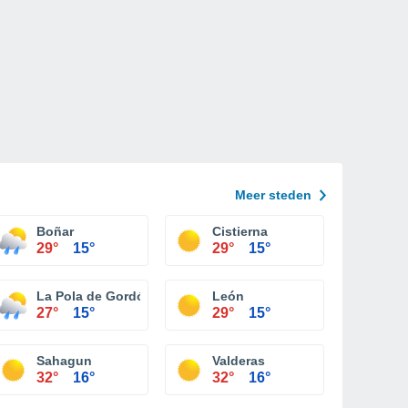
Meer steden
Boñar
Cistierna
29°
15°
29°
15°
La Pola de Gordón
León
27°
15°
29°
15°
Sahagun
Valderas
32°
16°
32°
16°