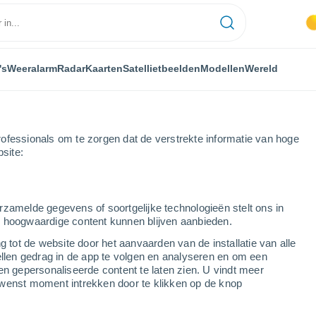
's
Weeralarm
Radar
Kaarten
Satellietbeelden
Modellen
Wereld
ofessionals om te zorgen dat de verstrekte informatie van hoge
bsite:
Cistierna
rzamelde gegevens of soortgelijke technologieën stelt ons in
s hoogwaardige content kunnen blijven aanbieden.
g tot de website door het aanvaarden van de installatie van alle
ellen gedrag in de app te volgen en analyseren en om een
...
en gepersonaliseerde content te laten zien. U vindt meer
wenst moment intrekken door te klikken op de knop
Per uur
Wisselend bewolkt in de
komende uren