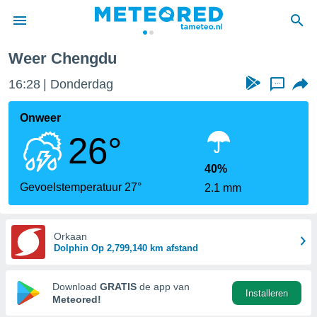
Weer Chengdu
nnisgeving
16:28
Donderdag
...
van
tameteo.nl)
teld door
Onweer
s om te
26°
e verstrekte
an hoge
 U hebt de
40%
ies voor
Gevoelstemperatuur 27°
2.1 mm
deze
anvaarden
Orkaan
Dolphin Op 2,799,140 km afstand
toegang
seerde
Download
GRATIS
de app van
Installeren
lame op basis
Meteored!
ies