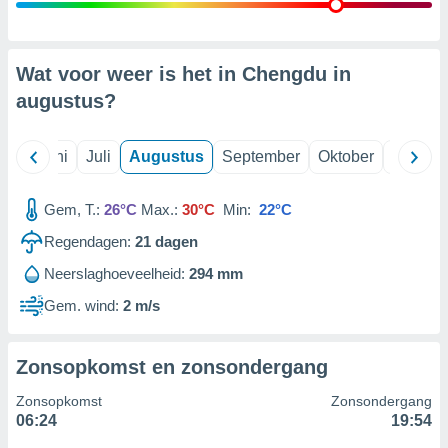
99 partners
Wat voor weer is het in Chengdu in
augustus
?
Mei
Juni
Juli
Augustus
September
Oktober
Novemb
Gem, T.:
26°C
Max.:
30°C
Min:
22°C
Regendagen:
21
dagen
Neerslaghoeveelheid:
294 mm
Gem. wind:
2 m/s
Zonsopkomst en zonsondergang
Zonsopkomst
Zonsondergang
06:24
19:54