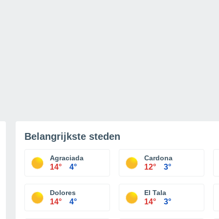
Belangrijkste steden
Agraciada
Cardona
14°
4°
12°
3°
Dolores
El Tala
14°
4°
14°
3°