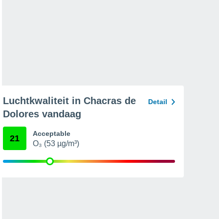
Luchtkwaliteit in Chacras de
Detail
Dolores vandaag
Acceptable
21
O₃ (53 µg/m³)