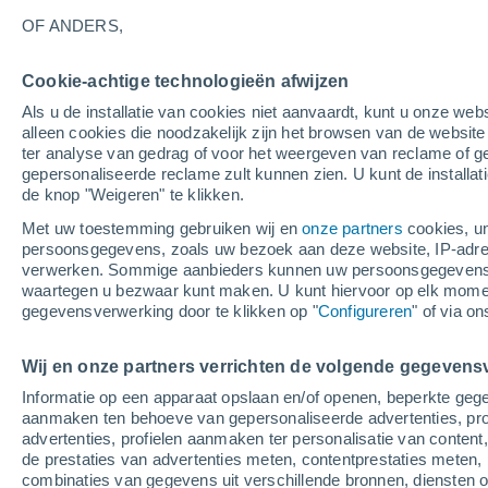
4°
OF ANDERS,
Cookie-achtige technologieën afwijzen
Westen
Als u de installatie van cookies niet aanvaardt, kunt u onze webs
Gevoelstemperatuur 3°
2
-
3 m/s
alleen cookies die noodzakelijk zijn het browsen van de websit
ter analyse van gedrag of voor het weergeven van reclame of g
gepersonaliseerde reclame zult kunnen zien. U kunt de installat
de knop "Weigeren" te klikken.
Weer 1 - 7 dagen
Kaarten: Temperatuur
Regenrada
Met uw toestemming gebruiken wij en
onze partners
cookies, un
persoonsgegevens, zoals uw bezoek aan deze website, IP-adresse
verwerken. Sommige aanbieders kunnen uw persoonsgegevens v
waartegen u bezwaar kunt maken. U kunt hiervoor op elk mom
Morgen
Dinsdag
W
Vandaag
gegevensverwerking door te klikken op "
Configureren
" of via o
10 Aug
11 Aug
9 Aug
Wij en onze partners verrichten de volgende gegevens
Informatie op een apparaat opslaan en/of openen, beperkte gege
aanmaken ten behoeve van gepersonaliseerde advertenties, prof
advertenties, profielen aanmaken ter personalisatie van content,
13°
/
3°
12°
/
3°
14°
/
4°
de prestaties van advertenties meten, contentprestaties meten, 
combinaties van gegevens uit verschillende bronnen, diensten