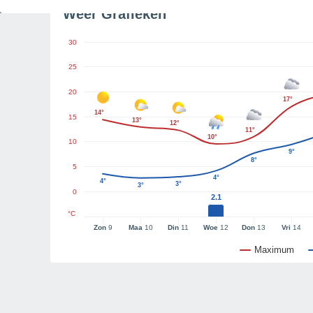
Weer Grafieken
30
25
20
17°
14°
15
13°
12°
11°
10°
10
9°
8°
5
4°
4°
3°
3°
0
2.1
°C
Zon
9
Maa
10
Din
11
Woe
12
Don
13
Vri
14
Maximum