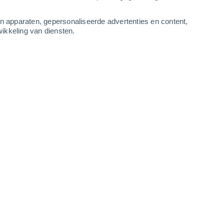
-
10
m/s
6
-
10
m/s
3
-
7
m/s
3
-
7
m/s
an apparaten, gepersonaliseerde advertenties en content,
ikkeling van diensten.
aag
, 9 augustus
Westen
0 Vrijwel geen
ur
3°
2
-
3 m/s
SPF:
nee
Westen
0 Vrijwel geen
ur
5°
3
-
5 m/s
SPF:
nee
Zuidwesten
1 Vrijwel geen
ur
8°
3
-
5 m/s
SPF:
nee
Zuidwesten
2 Vrijwel geen
ur
11°
3
-
6 m/s
SPF:
nee
Zuidwesten
3 Zwak
ur
12°
3
-
7 m/s
SPF:
6-10