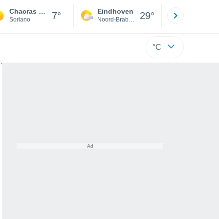
Chacras de Dolores
Eindhoven
Rotterda
7°
29°
Soriano
Noord-Brabant
Zuid-Hollan
°C