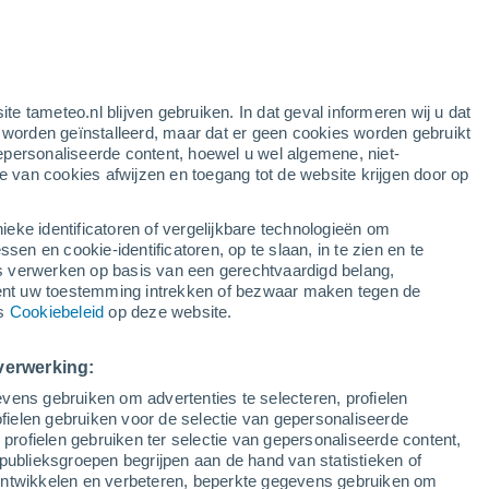
ite tameteo.nl blijven gebruiken. In dat geval informeren wij u dat
e worden geïnstalleerd, maar dat er geen cookies worden gebruikt
epersonaliseerde content, hoewel u wel algemene, niet-
ie van cookies afwijzen en toegang tot de website krijgen door op
r
Satelietbeelden
Weersmodellen
ieke identificatoren of vergelijkbare technologieën om
n en cookie-identificatoren, op te slaan, in te zien en te
erwerken op basis van een gerechtvaardigd belang,
ent uw toestemming intrekken of bezwaar maken tegen de
oensdag
Donderdag
Vrijdag
Zaterdag
ns
Cookiebeleid
op deze website.
12 Aug
13 Aug
14 Aug
15 Aug
verwerking:
vens gebruiken om advertenties te selecteren, profielen
80%
ielen gebruiken voor de selectie van gepersonaliseerde
2.1 mm
 profielen gebruiken ter selectie van gepersonaliseerde content,
10°
/
4°
11°
/
8°
17°
/
9°
20°
/
12°
publieksgroepen begrijpen aan de hand van statistieken of
 ontwikkelen en verbeteren, beperkte gegevens gebruiken om