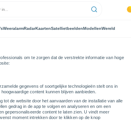
's
Weeralarm
Radar
Kaarten
Satellietbeelden
Modellen
Wereld
ofessionals om te zorgen dat de verstrekte informatie van hoge
bsite:
rzamelde gegevens of soortgelijke technologieën stelt ons in
s hoogwaardige content kunnen blijven aanbieden.
es
g tot de website door het aanvaarden van de installatie van alle
ellen gedrag in de app te volgen en analyseren en om een
...
en gepersonaliseerde content te laten zien. U vindt meer
wenst moment intrekken door te klikken op de knop
Per uur
Onbewolkte lucht in de komende
uren