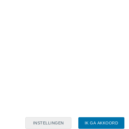
Maanskalender
Maa
Din
Woe
Don
Vri
Zat
Zon
9
10
11
12
13
14
15
16
17
18
19
20
21
22
INSTELLINGEN
IK GA AKKOORD