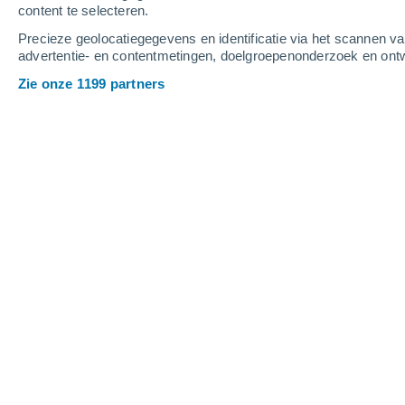
content te selecteren.
4
-
7
m/s
5
-
10
m/s
6
4
-
8
m/s
Precieze geolocatiegegevens en identificatie via het scannen v
advertentie- en contentmetingen, doelgroepenonderzoek en ontw
Het weer in Chacras de Dolores vand
Zie onze 1199 partners
Helder
4°
08:00
Gevoelstemperatu
Helder
7°
09:00
Gevoelstemperatu
Helder
9°
10:00
Gevoelstemperatu
Helder
11°
11:00
Gevoelstemperatu
Helder
12°
12:00
Gevoelstemperatu