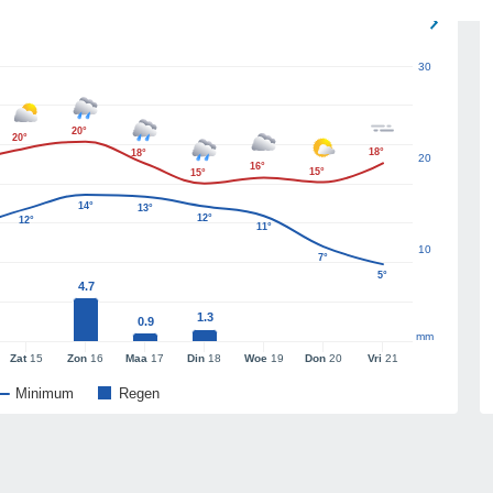
30
20°
20°
18°
18°
20
16°
15°
15°
14°
13°
12°
12°
11°
10
7°
5°
4.7
1.3
0.9
mm
Zat
15
Zon
16
Maa
17
Din
18
Woe
19
Don
20
Vri
21
Minimum
Regen