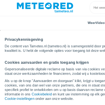
Weer
Video
Privacykennisgeving
De content van Tameteo.nl (tameteo.nl) is samengesteld door pr
kwaliteit is. U hebt de volgende opties voor toegang tot deze we
Cookies aanvaarden en gratis toegang krijgen
Home
Uruguay
Soriano
Chacras de Dolores
Gepersonaliseerde digitale reclame op basis van via cookies ve
staat onze werkzaamheden te financieren, zodat wij u kosteloo
Weer Chacras de Dolor
Als u op de knop "Aanvaarden en doorgaan" klikt, krijgt u toegan
cookies, van ons dan wel van onze partners, die ons in staat st
08:06
Zondag
specifiek profiel te ontwikkelen om u op basis daarvan reclame 
informatie in ons
Cookiebeleid
en kunt uw instemming op elk ge
Cookie-instellingen
onder aan onze website.
Helder