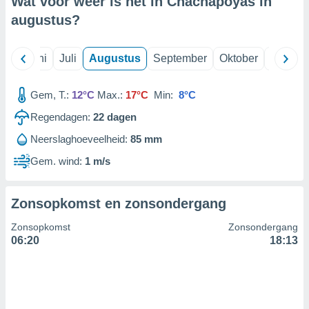
Wat voor weer is het in Chachapoyas in
augustus
?
99 partners
Mei
Juni
Juli
Augustus
September
Oktober
Novemb
Gem, T.:
12°C
Max.:
17°C
Min:
8°C
Regendagen:
22
dagen
Neerslaghoeveelheid:
85 mm
Gem. wind:
1 m/s
Zonsopkomst en zonsondergang
Zonsopkomst
Zonsondergang
06:20
18:13