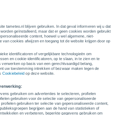
k
ite tameteo.nl blijven gebruiken. In dat geval informeren wij u dat
e worden geïnstalleerd, maar dat er geen cookies worden gebruikt
epersonaliseerde content, hoewel u wel algemene, niet-
ie van cookies afwijzen en toegang tot de website krijgen door op
Satelietbeelden
Weersmodellen
ieke identificatoren of vergelijkbare technologieën om
n en cookie-identificatoren, op te slaan, in te zien en te
erwerken op basis van een gerechtvaardigd belang,
ent uw toestemming intrekken of bezwaar maken tegen de
aandag
Dinsdag
Woensdag
Donderdag
ns
Cookiebeleid
op deze website.
10 Aug
11 Aug
12 Aug
13 Aug
verwerking:
vens gebruiken om advertenties te selecteren, profielen
ielen gebruiken voor de selectie van gepersonaliseerde
 profielen gebruiken ter selectie van gepersonaliseerde content,
34°
/
18°
33°
/
20°
35°
/
19°
37°
/
20°
publieksgroepen begrijpen aan de hand van statistieken of
 ontwikkelen en verbeteren, beperkte gegevens gebruiken om