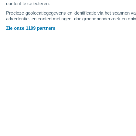
content te selecteren.
3
-
5
m/s
3
-
7
m/s
4
-
7
m/s
Precieze geolocatiegegevens en identificatie via het scannen v
advertentie- en contentmetingen, doelgroepenonderzoek en ontw
Het weer in Cézy vandaag
, 7 augustu
Zie onze 1199 partners
Helder
23°
12:00
Gevoelstemperatuu
Verspreide wolken
25°
13:00
Gevoelstemperatuu
Verspreide wolken
25°
14:00
Gevoelstemperatuu
Verspreide wolken
26°
15:00
Gevoelstemperatuu
Verspreide wolken
26°
16:00
Gevoelstemperatuu