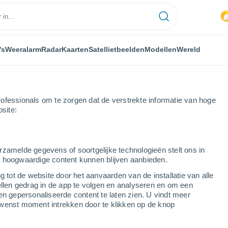
's
Weeralarm
Radar
Kaarten
Satellietbeelden
Modellen
Wereld
ofessionals om te zorgen dat de verstrekte informatie van hoge
bsite:
nne
Cézy
rzamelde gegevens of soortgelijke technologieën stelt ons in
s hoogwaardige content kunnen blijven aanbieden.
g tot de website door het aanvaarden van de installatie van alle
ellen gedrag in de app te volgen en analyseren en om een
...
en gepersonaliseerde content te laten zien. U vindt meer
wenst moment intrekken door te klikken op de knop
Per uur
Wisselend bewolkt in de
komende uren