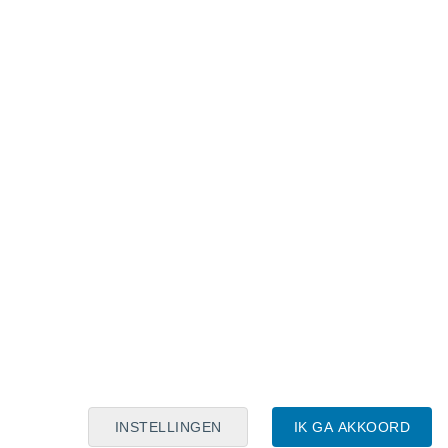
Maanskalender
Maa
Din
Woe
Don
Vri
Zat
Zon
7
8
9
10
11
12
13
14
15
16
17
18
19
20
INSTELLINGEN
IK GA AKKOORD