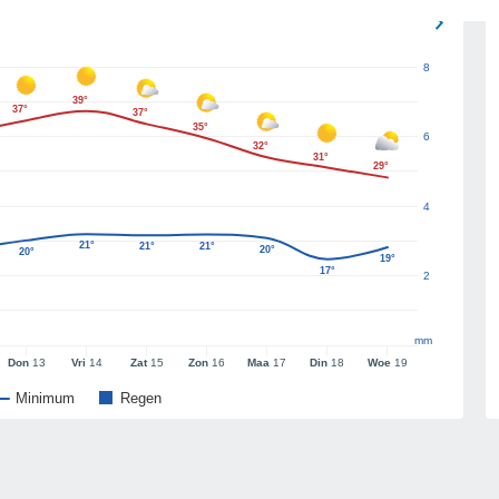
8
39°
37°
37°
35°
6
32°
31°
29°
4
21°
21°
21°
20°
20°
19°
17°
2
mm
Don
13
Vri
14
Zat
15
Zon
16
Maa
17
Din
18
Woe
19
Minimum
Regen