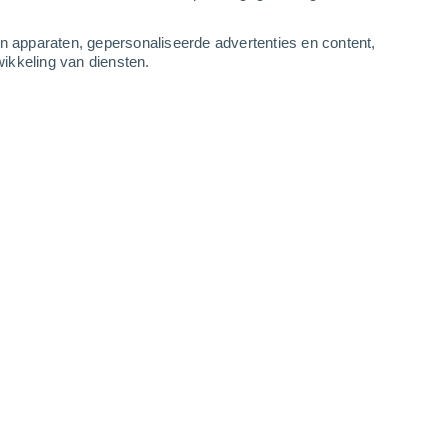
2
-
6
m/s
4
-
9
m/s
3
-
7
m/s
3
-
6
m/s
an apparaten, gepersonaliseerde advertenties en content,
ikkeling van diensten.
s
Noordoosten
5 Zwak
r
25°
1
-
5 m/s
SPF:
6-10
Noorden
6 Matig
r
25°
2
-
6 m/s
SPF:
15-25
Noorden
6 Matig
r
26°
2
-
6 m/s
SPF:
15-25
Noorden
5 Zwak
r
26°
3
-
7 m/s
SPF:
6-10
Noorden
5 Zwak
r
26°
3
-
7 m/s
SPF:
6-10