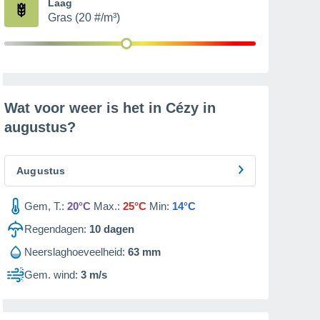
Laag
Gras (20 #/m³)
Wat voor weer is het in Cézy in
augustus
?
Augustus
Gem, T.:
20°C
Max.:
25°C
Min:
14°C
Regendagen:
10
dagen
Neerslaghoeveelheid:
63 mm
Gem. wind:
3 m/s