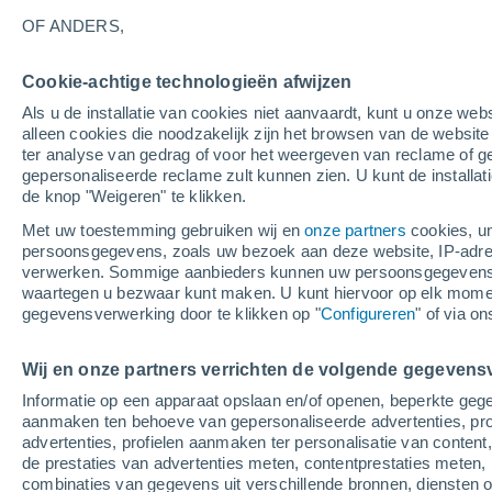
23°
OF ANDERS,
Cookie-achtige technologieën afwijzen
UV
5 Zwa
Als u de installatie van cookies niet aanvaardt, kunt u onze webs
Gevoelstemperatuur 25°
SPF
6-10
alleen cookies die noodzakelijk zijn het browsen van de websit
ter analyse van gedrag of voor het weergeven van reclame of g
gepersonaliseerde reclame zult kunnen zien. U kunt de installat
de knop "Weigeren" te klikken.
Weer 1 - 7 dagen
Kaarten: Bewolking
Regenradar
Met uw toestemming gebruiken wij en
onze partners
cookies, un
persoonsgegevens, zoals uw bezoek aan deze website, IP-adresse
verwerken. Sommige aanbieders kunnen uw persoonsgegevens v
waartegen u bezwaar kunt maken. U kunt hiervoor op elk mom
Morgen
Zondag
M
Vandaag
gegevensverwerking door te klikken op "
Configureren
" of via o
8 Aug
9 Aug
7 Aug
Wij en onze partners verrichten de volgende gegevens
Informatie op een apparaat opslaan en/of openen, beperkte gege
40%
aanmaken ten behoeve van gepersonaliseerde advertenties, prof
0.8 mm
advertenties, profielen aanmaken ter personalisatie van content,
30°
/
12°
34°
/
17°
27°
/
12°
de prestaties van advertenties meten, contentprestaties meten, 
combinaties van gegevens uit verschillende bronnen, diensten