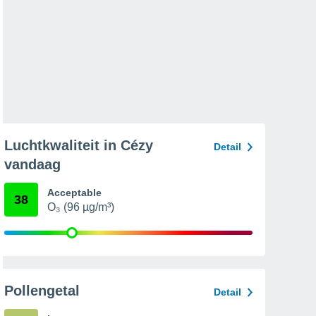
Luchtkwaliteit in Cézy
Detail
vandaag
Acceptable
38
O₃ (96 µg/m³)
Pollengetal
Detail