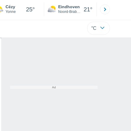
Cézy
Eindhoven
Rotterda
25°
21°
Yonne
Noord-Brabant
Zuid-Hollan
°C