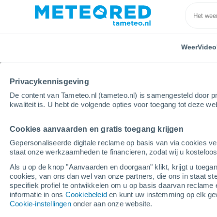
Weer
Video
Privacykennisgeving
De content van Tameteo.nl (tameteo.nl) is samengesteld door pr
kwaliteit is. U hebt de volgende opties voor toegang tot deze we
Cookies aanvaarden en gratis toegang krijgen
Home
Frankrijk
Bourgondië-Franche-Comté
Yo
Gepersonaliseerde digitale reclame op basis van via cookies ve
staat onze werkzaamheden te financieren, zodat wij u kosteloo
Weer Cézy
Als u op de knop "Aanvaarden en doorgaan" klikt, krijgt u toegan
cookies, van ons dan wel van onze partners, die ons in staat st
12:04
Vrijdag
specifiek profiel te ontwikkelen om u op basis daarvan reclame 
informatie in ons
Cookiebeleid
en kunt uw instemming op elk ge
Cookie-instellingen
onder aan onze website.
Helder