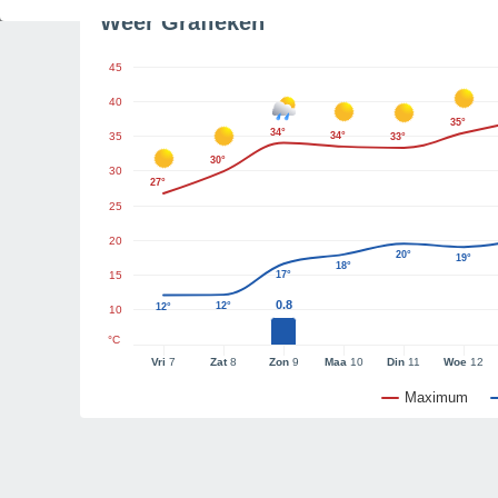
Weer Grafieken
45
40
35°
34°
35
34°
33°
30°
30
27°
25
20
20°
19°
18°
15
17°
0.8
12°
12°
10
°C
Vri
7
Zat
8
Zon
9
Maa
10
Din
11
Woe
12
Maximum