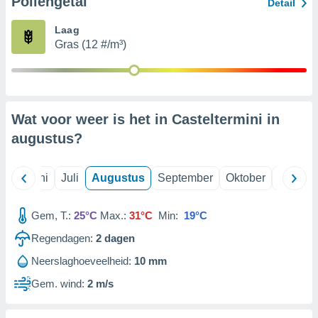
Pollengetal
Detail
Laag
99 partners
Gras (12 #/m³)
Wat voor weer is het in Casteltermini in
augustus
?
Mei
Juni
Juli
Augustus
September
Oktober
Novemb
Gem, T.:
25°C
Max.:
31°C
Min:
19°C
Regendagen:
2
dagen
Neerslaghoeveelheid:
10 mm
Gem. wind:
2 m/s