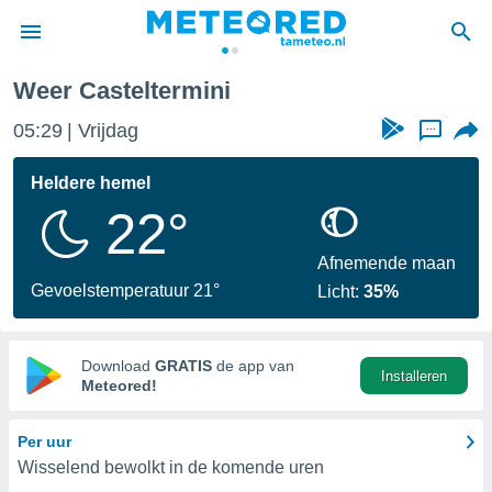
Weer Casteltermini
nnisgeving
05:29
Vrijdag
...
van
tameteo.nl)
teld door
Heldere hemel
s om te
22°
e verstrekte
an hoge
 U hebt de
Afnemende maan
ies voor
Gevoelstemperatuur 21°
Licht:
35%
deze
anvaarden
Download
GRATIS
de app van
Installeren
toegang
Meteored!
seerde
Per uur
lame op basis
Wisselend bewolkt in de komende uren
ies