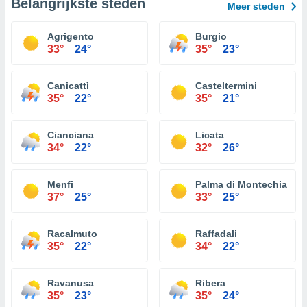
Belangrijkste steden
Meer steden
Agrigento
Burgio
33°
24°
35°
23°
Canicattì
Casteltermini
35°
22°
35°
21°
Cianciana
Licata
34°
22°
32°
26°
Menfi
Palma di Montechiaro
37°
25°
33°
25°
Racalmuto
Raffadali
35°
22°
34°
22°
Ravanusa
Ribera
35°
23°
35°
24°