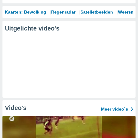
Kaarten: Bewolking
Regenradar
Satelietbeelden
Weersmod
Uitgelichte video's
Video's
Meer video´s