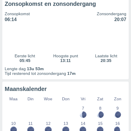
Zonsopkomst en zonsondergang
Zonsopkomst
Zonsondergang
06:14
20:07
Eerste licht
Hoogste punt
Laatste licht
05:45
13:11
20:35
Lengte dag
13u 53m
Tijd resterend tot zonsondergang
17m
Maanskalender
Maa
Din
Woe
Don
Vri
Zat
Zon
7
8
9
10
11
12
13
14
15
16