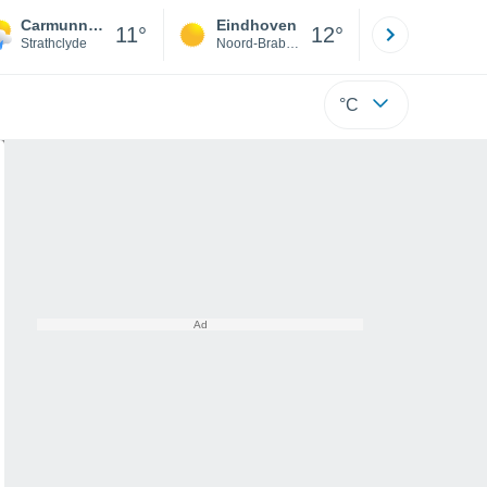
Carmunnock
Eindhoven
Rotterda
11°
12°
Strathclyde
Noord-Brabant
Zuid-Hollan
°C