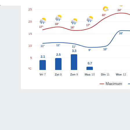
25
24°
22°
20
18°
17°
17°
16°
16°
15
11°
10
11°
11°
10°
9°
3.3
2.5
2.1
5
0.7
°C
Vri
7
Zat
8
Zon
9
Maa
10
Din
11
Woe
12
Maximum