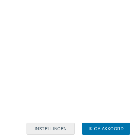
Maanskalender
Maa
Din
Woe
Don
Vri
Zat
Zon
7
8
9
10
11
12
13
14
15
16
17
18
19
20
INSTELLINGEN
IK GA AKKOORD
15