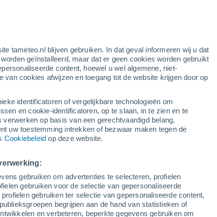
en
ite tameteo.nl blijven gebruiken. In dat geval informeren wij u dat
e worden geïnstalleerd, maar dat er geen cookies worden gebruikt
epersonaliseerde content, hoewel u wel algemene, niet-
ie van cookies afwijzen en toegang tot de website krijgen door op
lietbeelden
Weersmodellen
ieke identificatoren of vergelijkbare technologieën om
n en cookie-identificatoren, op te slaan, in te zien en te
erwerken op basis van een gerechtvaardigd belang,
ent uw toestemming intrekken of bezwaar maken tegen de
aandag
Dinsdag
Woensdag
Donderdag
ns
Cookiebeleid
op deze website.
10 Aug
11 Aug
12 Aug
13 Aug
verwerking:
vens gebruiken om advertenties te selecteren, profielen
50%
70%
ielen gebruiken voor de selectie van gepersonaliseerde
0.7 mm
1 mm
 profielen gebruiken ter selectie van gepersonaliseerde content,
17°
/
9°
22°
/
10°
24°
/
16°
22°
/
16°
publieksgroepen begrijpen aan de hand van statistieken of
 ontwikkelen en verbeteren, beperkte gegevens gebruiken om