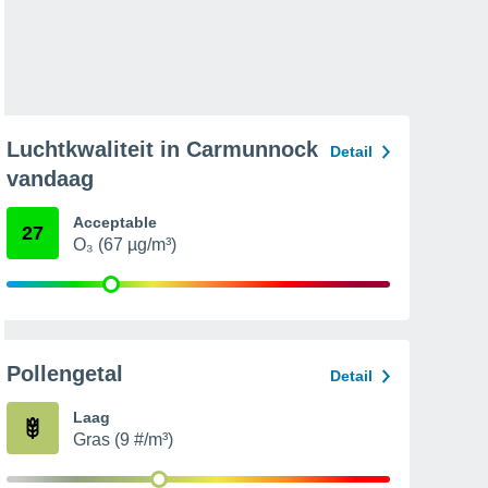
Luchtkwaliteit in Carmunnock
Detail
vandaag
Acceptable
27
O₃ (67 µg/m³)
Pollengetal
Detail
Laag
Gras (9 #/m³)