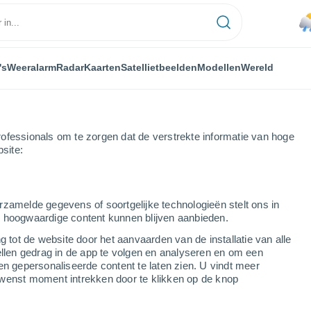
's
Weeralarm
Radar
Kaarten
Satellietbeelden
Modellen
Wereld
ofessionals om te zorgen dat de verstrekte informatie van hoge
bsite:
ock
rzamelde gegevens of soortgelijke technologieën stelt ons in
s hoogwaardige content kunnen blijven aanbieden.
g tot de website door het aanvaarden van de installatie van alle
ellen gedrag in de app te volgen en analyseren en om een
...
en gepersonaliseerde content te laten zien. U vindt meer
wenst moment intrekken door te klikken op de knop
Per uur
Lichte regen in de komende uren