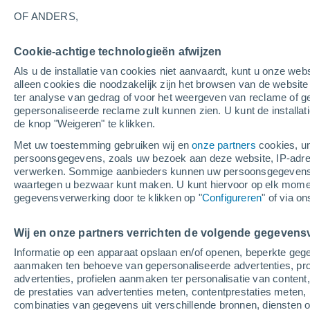
12°
OF ANDERS,
Cookie-achtige technologieën afwijzen
Zuidwest
Als u de installatie van cookies niet aanvaardt, kunt u onze webs
Gevoelstemperatuur 12°
3
-
7 m/s
alleen cookies die noodzakelijk zijn het browsen van de websit
ter analyse van gedrag of voor het weergeven van reclame of g
gepersonaliseerde reclame zult kunnen zien. U kunt de installat
de knop "Weigeren" te klikken.
Weer 1 - 7 dagen
Kaarten: Regen
Regenradar
Sate
Met uw toestemming gebruiken wij en
onze partners
cookies, un
persoonsgegevens, zoals uw bezoek aan deze website, IP-adresse
verwerken. Sommige aanbieders kunnen uw persoonsgegevens v
waartegen u bezwaar kunt maken. U kunt hiervoor op elk mom
Morgen
Zondag
M
Vandaag
gegevensverwerking door te klikken op "
Configureren
" of via o
8 Aug
9 Aug
7 Aug
Wij en onze partners verrichten de volgende gegevens
Informatie op een apparaat opslaan en/of openen, beperkte gege
90%
90%
80%
aanmaken ten behoeve van gepersonaliseerde advertenties, prof
2.5 mm
3.3 mm
2.1 mm
advertenties, profielen aanmaken ter personalisatie van content,
18°
/
11°
16°
/
11°
17°
/
11°
de prestaties van advertenties meten, contentprestaties meten, 
combinaties van gegevens uit verschillende bronnen, diensten