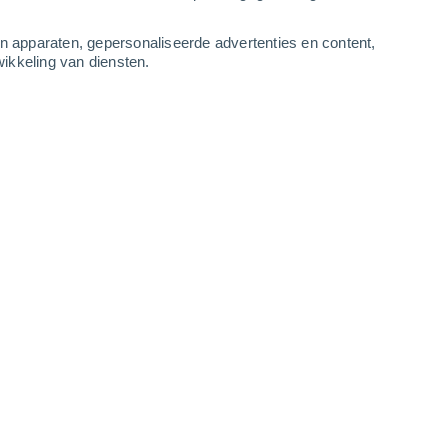
3
-
8
m/s
3
-
7
m/s
4
-
9
m/s
6
-
14
m/s
an apparaten, gepersonaliseerde advertenties en content,
ikkeling van diensten.
 augustus
n
Zuidwesten
0 Vrijwel geen
ur
12°
3
-
7 m/s
SPF:
nee
Zuidwesten
0 Vrijwel geen
ur
11°
4
-
7 m/s
SPF:
nee
Zuidwesten
1 Vrijwel geen
ur
13°
4
-
9 m/s
SPF:
nee
Zuidwesten
2 Vrijwel geen
ur
14°
6
-
12 m/s
SPF:
nee
Zuidwesten
4 Zwak
ur
16°
6
-
14 m/s
SPF:
6-10