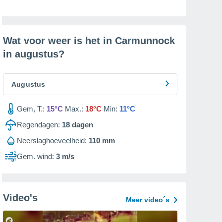
Wat voor weer is het in Carmunnock
in
augustus
?
Augustus
Gem, T.:
15°C
Max.:
18°C
Min:
11°C
Regendagen:
18
dagen
Neerslaghoeveelheid:
110 mm
Gem. wind:
3 m/s
Video's
Meer video´s