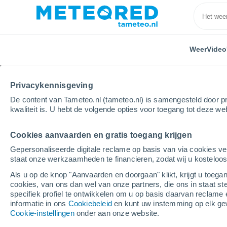
Weer
Video
Privacykennisgeving
De content van Tameteo.nl (tameteo.nl) is samengesteld door pr
kwaliteit is. U hebt de volgende opties voor toegang tot deze we
Cookies aanvaarden en gratis toegang krijgen
Home
Verenigd Koninkrijk
Strathclyde
Carmunn
Gepersonaliseerde digitale reclame op basis van via cookies ve
staat onze werkzaamheden te financieren, zodat wij u kosteloo
Weer Carmunnock
Als u op de knop "Aanvaarden en doorgaan" klikt, krijgt u toegan
cookies, van ons dan wel van onze partners, die ons in staat st
05:19
Vrijdag
specifiek profiel te ontwikkelen om u op basis daarvan reclame 
informatie in ons
Cookiebeleid
en kunt uw instemming op elk ge
Cookie-instellingen
onder aan onze website.
Verspreide wolken