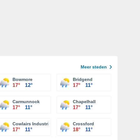
Meer steden
Bowmore
Bridgend
17°
12°
17°
11°
Carmunnock
Chapelhall
17°
11°
17°
11°
Cowlairs Industrial Estate
Crossford
17°
11°
18°
11°