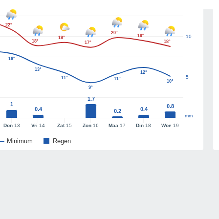
22°
20°
19°
10
19°
18°
18°
17°
16°
13°
12°
5
11°
11°
10°
9°
1.7
1
0.8
0.4
0.4
0.2
mm
Don
13
Vri
14
Zat
15
Zon
16
Maa
17
Din
18
Woe
19
Minimum
Regen