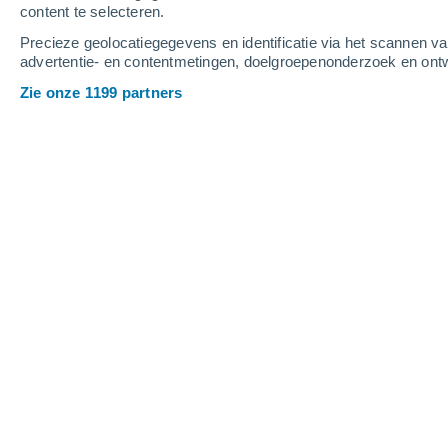
content te selecteren.
6
-
13
m/s
6
-
12
m/s
7
-
14
m/s
Precieze geolocatiegegevens en identificatie via het scannen v
advertentie- en contentmetingen, doelgroepenonderzoek en ontw
Het weer in Carmunnock vandaag
, 7
Zie onze 1199 partners
Verspreide wolke
12°
05:00
Gevoelstemperatu
Lichte regen
30%
11°
06:00
0.2 mm
Gevoelstemperatu
Lichte regen
30%
13°
08:00
0.1 mm
Gevoelstemperatu
Lichte regen
30%
14°
11:00
0.4 mm
Gevoelstemperatu
Lichte regen
40%
16°
14:00
0.5 mm
Gevoelstemperatu