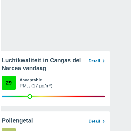
Luchtkwaliteit in Cangas del
Detail
Narcea vandaag
Acceptable
29
PM₂₅ (17 µg/m³)
Pollengetal
Detail