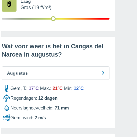
Laag
Gras (19 #/m³)
Wat voor weer is het in Cangas del
Narcea in
augustus
?
Augustus
Gem, T.:
17°C
Max.:
21°C
Min:
12°C
Regendagen:
12
dagen
Neerslaghoeveelheid:
71 mm
Gem. wind:
2 m/s