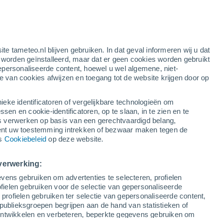
ite tameteo.nl blijven gebruiken. In dat geval informeren wij u dat
e worden geïnstalleerd, maar dat er geen cookies worden gebruikt
epersonaliseerde content, hoewel u wel algemene, niet-
ie van cookies afwijzen en toegang tot de website krijgen door op
lietbeelden
Weersmodellen
ieke identificatoren of vergelijkbare technologieën om
n en cookie-identificatoren, op te slaan, in te zien en te
erwerken op basis van een gerechtvaardigd belang,
ent uw toestemming intrekken of bezwaar maken tegen de
Dinsdag
Woensdag
Donderdag
Vrijdag
ns
Cookiebeleid
op deze website.
11 Aug
12 Aug
13 Aug
14 Aug
verwerking:
vens gebruiken om advertenties te selecteren, profielen
50%
ielen gebruiken voor de selectie van gepersonaliseerde
0.6 mm
 profielen gebruiken ter selectie van gepersonaliseerde content,
30°
/
16°
31°
/
16°
31°
/
19°
29°
/
19°
publieksgroepen begrijpen aan de hand van statistieken of
 ontwikkelen en verbeteren, beperkte gegevens gebruiken om