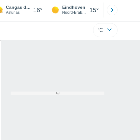
Cangas del Narcea
Eindhoven
Rotterda
16°
15°
Asturias
Noord-Brabant
Zuid-Hollan
°C