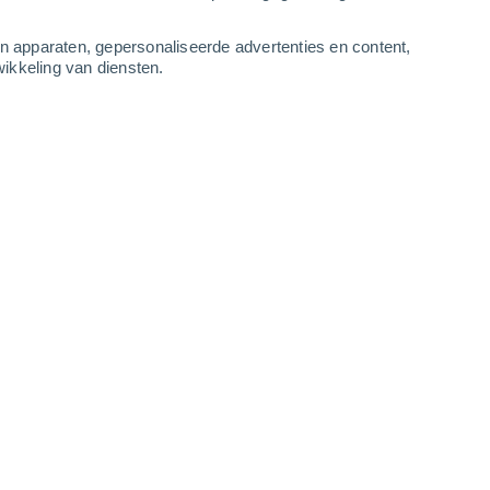
3
-
8
m/s
3
-
9
m/s
3
-
9
m/s
3
-
9
m/s
an apparaten, gepersonaliseerde advertenties en content,
ikkeling van diensten.
ag
, 8 augustus
Zuiden
0 Vrijwel geen
r
16°
2
-
4 m/s
SPF:
nee
Zuiden
0 Vrijwel geen
r
20°
2
-
4 m/s
SPF:
nee
Zuiden
1 Vrijwel geen
r
23°
1
-
4 m/s
SPF:
nee
Noorden
3 Zwak
r
27°
1
-
3 m/s
SPF:
6-10
Noorden
4 Zwak
r
28°
1
-
4 m/s
SPF:
6-10