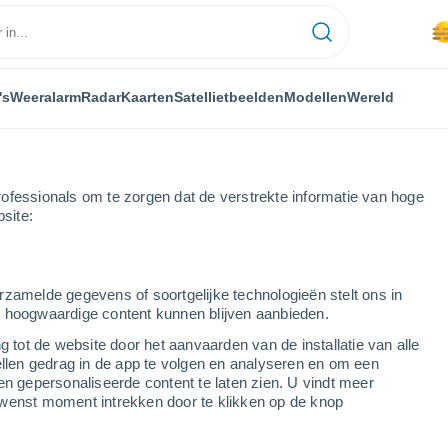
's
Weeralarm
Radar
Kaarten
Satellietbeelden
Modellen
Wereld
ofessionals om te zorgen dat de verstrekte informatie van hoge
bsite:
rzamelde gegevens of soortgelijke technologieën stelt ons in
s hoogwaardige content kunnen blijven aanbieden.
a
g tot de website door het aanvaarden van de installatie van alle
ellen gedrag in de app te volgen en analyseren en om een
...
en gepersonaliseerde content te laten zien. U vindt meer
wenst moment intrekken door te klikken op de knop
Per uur
Kans op storm in de komende
uren