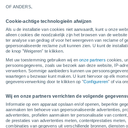
16°
OF ANDERS,
Cookie-achtige technologieën afwijzen
Zuiden
Als u de installatie van cookies niet aanvaardt, kunt u onze webs
Gevoelstemperatuur 16°
2
-
4 m/s
alleen cookies die noodzakelijk zijn het browsen van de websit
ter analyse van gedrag of voor het weergeven van reclame of g
gepersonaliseerde reclame zult kunnen zien. U kunt de installat
de knop "Weigeren" te klikken.
Weer 1 - 7 dagen
Kaarten: Regen
Regenradar
Sate
Met uw toestemming gebruiken wij en
onze partners
cookies, un
persoonsgegevens, zoals uw bezoek aan deze website, IP-adresse
verwerken. Sommige aanbieders kunnen uw persoonsgegevens v
waartegen u bezwaar kunt maken. U kunt hiervoor op elk mom
Morgen
Maandag
Vandaag
gegevensverwerking door te klikken op "
Configureren
" of via o
9 Aug
10 Aug
8 Aug
Wij en onze partners verrichten de volgende gegevens
Informatie op een apparaat opslaan en/of openen, beperkte gege
90%
90%
aanmaken ten behoeve van gepersonaliseerde advertenties, prof
3 mm
8.6 mm
advertenties, profielen aanmaken ter personalisatie van content,
26°
/
17°
28°
/
16°
28°
/
15°
de prestaties van advertenties meten, contentprestaties meten, 
combinaties van gegevens uit verschillende bronnen, diensten