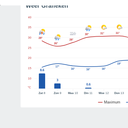
Weer Grafieken
40
35
31°
31°
30°
30
28°
28°
26°
25
20
19°
17°
15
16°
16°
16°
8.6
10
3
0.6
°C
Zat
8
Zon
9
Maa
10
Din
11
Woe
12
Don
13
Maximum