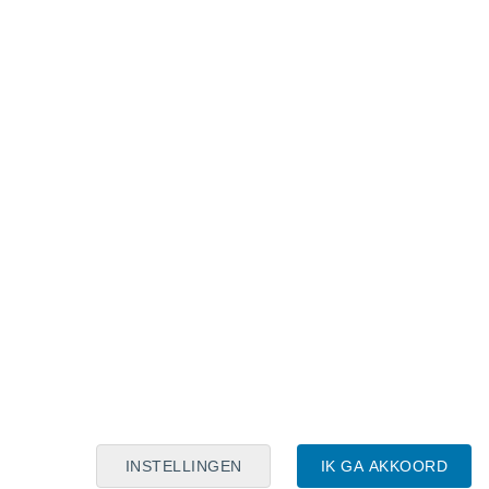
Maanskalender
Maa
Din
Woe
Don
Vri
Zat
Zon
8
9
10
11
12
13
14
15
16
17
18
19
20
21
INSTELLINGEN
IK GA AKKOORD