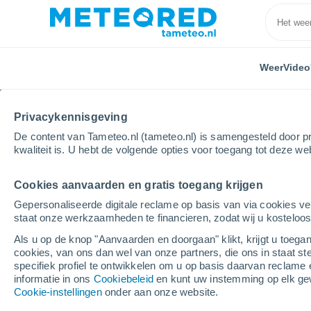
Weer
Video
Privacykennisgeving
De content van Tameteo.nl (tameteo.nl) is samengesteld door pr
kwaliteit is. U hebt de volgende opties voor toegang tot deze we
Cookies aanvaarden en gratis toegang krijgen
Home
Spanje
Asturië
Cangas del Narcea
Gepersonaliseerde digitale reclame op basis van via cookies ve
staat onze werkzaamheden te financieren, zodat wij u kosteloo
Weer Cangas del Narce
Als u op de knop "Aanvaarden en doorgaan" klikt, krijgt u toegan
cookies, van ons dan wel van onze partners, die ons in staat st
07:30
Zaterdag
specifiek profiel te ontwikkelen om u op basis daarvan reclame 
informatie in ons
Cookiebeleid
en kunt uw instemming op elk ge
Cookie-instellingen
onder aan onze website.
Stofsluier