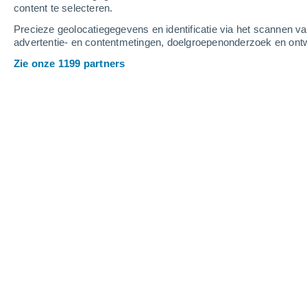
content te selecteren.
3
-
8
m/s
4
-
9
m/s
3
-
10
m/s
Precieze geolocatiegegevens en identificatie via het scannen v
advertentie- en contentmetingen, doelgroepenonderzoek en ontw
Het weer in Cangas del Narcea vanda
Zie onze 1199 partners
Stofsluier
16°
08:00
Gevoelstemperatuu
Stofsluier
20°
09:00
Gevoelstemperatuu
Stofsluier
24°
10:00
Gevoelstemperatuu
Stofsluier
26°
11:00
Gevoelstemperatuu
Stofsluier
27°
12:00
Gevoelstemperatuu