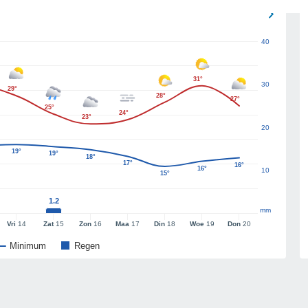
40
31°
30
29°
28°
27°
25°
24°
23°
20
19°
19°
18°
17°
16°
16°
10
15°
1.2
mm
Vri
14
Zat
15
Zon
16
Maa
17
Din
18
Woe
19
Don
20
Minimum
Regen