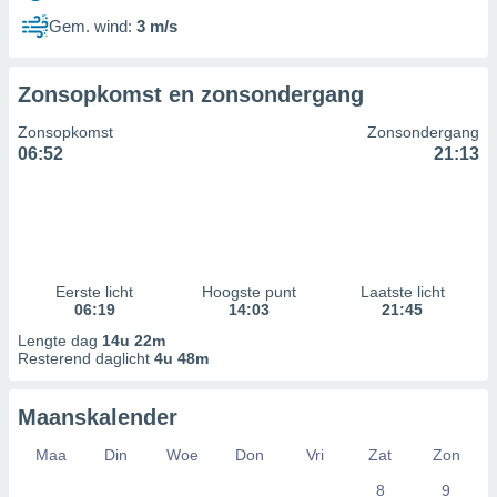
Gem. wind:
3 m/s
Zonsopkomst en zonsondergang
Zonsopkomst
Zonsondergang
06:52
21:13
Eerste licht
Hoogste punt
Laatste licht
06:19
14:03
21:45
Lengte dag
14u 22m
Resterend daglicht
4u 48m
Maanskalender
Maa
Din
Woe
Don
Vri
Zat
Zon
8
9