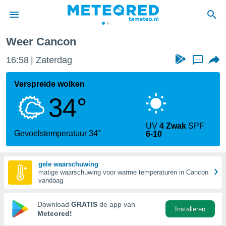
ncon
Weer Cancon
nnisgeving
16:58
Zaterdag
...
van
tameteo.nl)
teld door
Verspreide wolken
s om te
34°
e verstrekte
an hoge
 U hebt de
UV
4 Zwak
SPF
ies voor
Gevoelstemperatuur 34°
6-10
deze
gele waarschuwing
anvaarden
matige waarschuwing voor warme temperaturen in Cancon
toegang
vandaag
seerde
Download
GRATIS
de app van
Installeren
lame op basis
Meteored!
ies