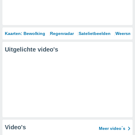
Kaarten: Bewolking
Regenradar
Satelietbeelden
Weersmod
Uitgelichte video's
Video's
Meer video´s