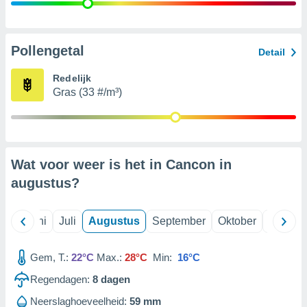
99 partners
Pollengetal
Detail
Redelijk
Gras (33 #/m³)
Wat voor weer is het in Cancon in
augustus
?
Mei
Juni
Juli
Augustus
September
Oktober
Novemb
Gem, T.:
22°C
Max.:
28°C
Min:
16°C
Regendagen:
8
dagen
Neerslaghoeveelheid:
59 mm