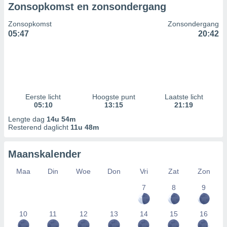
Zonsopkomst en zonsondergang
Zonsopkomst
Zonsondergang
05:47
20:42
Eerste licht
Hoogste punt
Laatste licht
05:10
13:15
21:19
Lengte dag
14u 54m
Resterend daglicht
11u 48m
Maanskalender
Maa
Din
Woe
Don
Vri
Zat
Zon
7
8
9
10
11
12
13
14
15
16