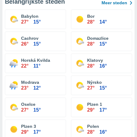
Belangrijkste steden
Meer steden
Babylon
Bor
27°
15°
28°
14°
Cachrov
Domazlice
26°
15°
28°
15°
Horská Kvilda
Klatovy
22°
11°
28°
16°
Modrava
Nýrsko
23°
12°
27°
15°
Oselce
Plzen 1
27°
15°
29°
17°
Plzen 3
Polen
29°
17°
28°
16°