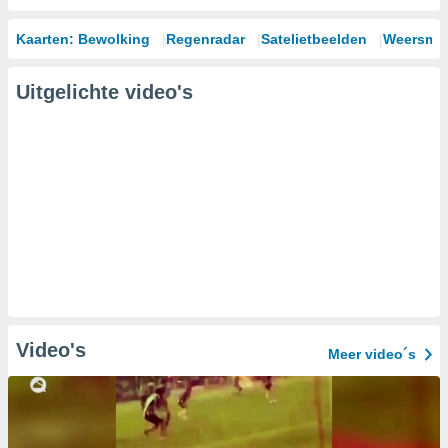
Kaarten: Bewolking
Regenradar
Satelietbeelden
Weersmod
Uitgelichte video's
Video's
Meer video´s