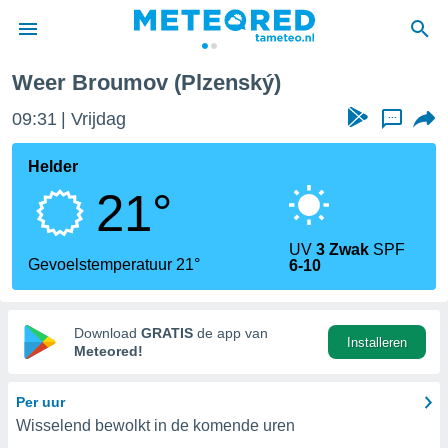
Weer Broumov (Plzenský)
nnisgeving
09:31
Vrijdag
...
van
tameteo.nl)
teld door
Helder
s om te
21°
e verstrekte
an hoge
 U hebt de
UV
3 Zwak
SPF
ies voor
Gevoelstemperatuur 21°
6-10
deze
anvaarden
Download
GRATIS
de app van
Installeren
toegang
Meteored!
seerde
Per uur
lame op basis
Wisselend bewolkt in de komende uren
ies