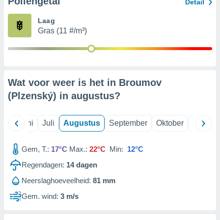
Pollengetal
Detail
Laag
99 partners
Gras (11 #/m³)
Wat voor weer is het in Broumov
(Plzenský) in
augustus
?
Mei
Juni
Juli
Augustus
September
Oktober
Novemb
Gem, T.:
17°C
Max.:
22°C
Min:
12°C
Regendagen:
14
dagen
Neerslaghoeveelheid:
81 mm
Gem. wind:
3 m/s