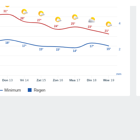
31°
28°
27°
4
25°
24°
23°
21°
18°
17°
17°
15°
2
15°
15°
14°
mm
Don
13
Vri
14
Zat
15
Zon
16
Maa
17
Din
18
Woe
19
Minimum
Regen