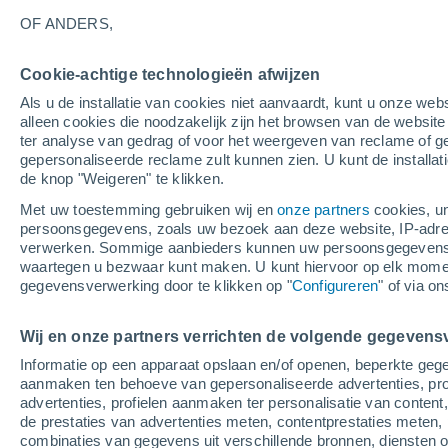
18°
OF ANDERS,
Cookie-achtige technologieën afwijzen
UV
4 Zwa
Als u de installatie van cookies niet aanvaardt, kunt u onze webs
Gevoelstemperatuur 18°
SPF
6-10
alleen cookies die noodzakelijk zijn het browsen van de websit
ter analyse van gedrag of voor het weergeven van reclame of g
gepersonaliseerde reclame zult kunnen zien. U kunt de installat
de knop "Weigeren" te klikken.
Weer 1 - 7 dagen
Kaarten: Bewolking
Regenradar
Met uw toestemming gebruiken wij en
onze partners
cookies, un
persoonsgegevens, zoals uw bezoek aan deze website, IP-adresse
verwerken. Sommige aanbieders kunnen uw persoonsgegevens v
waartegen u bezwaar kunt maken. U kunt hiervoor op elk mom
Morgen
Zondag
M
Vandaag
gegevensverwerking door te klikken op "
Configureren
" of via o
8 Aug
9 Aug
7 Aug
Wij en onze partners verrichten de volgende gegevens
Informatie op een apparaat opslaan en/of openen, beperkte gege
30%
aanmaken ten behoeve van gepersonaliseerde advertenties, prof
0.1 mm
advertenties, profielen aanmaken ter personalisatie van content,
25°
/
11°
27°
/
14°
21°
/
9°
de prestaties van advertenties meten, contentprestaties meten, 
combinaties van gegevens uit verschillende bronnen, diensten