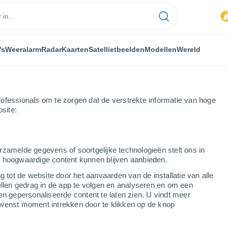
's
Weeralarm
Radar
Kaarten
Satellietbeelden
Modellen
Wereld
ofessionals om te zorgen dat de verstrekte informatie van hoge
bsite:
Brewham
rzamelde gegevens of soortgelijke technologieën stelt ons in
s hoogwaardige content kunnen blijven aanbieden.
g tot de website door het aanvaarden van de installatie van alle
ellen gedrag in de app te volgen en analyseren en om een
...
en gepersonaliseerde content te laten zien. U vindt meer
wenst moment intrekken door te klikken op de knop
Per uur
Wisselend bewolkt in de
komende uren