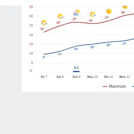
35
30°
30
27°
27°
26°
25°
25
21°
20
17°
15
16°
15°
14°
10
11°
9°
5
0.1
°C
Vri
7
Zat
8
Zon
9
Maa
10
Din
11
Woe
12
Maximum