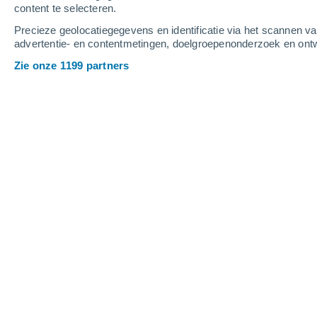
content te selecteren.
4
-
9
m/s
6
-
11
m/s
3
-
8
m/s
Precieze geolocatiegegevens en identificatie via het scannen v
advertentie- en contentmetingen, doelgroepenonderzoek en ontw
Het weer in Brewham vandaag
, 7 au
Zie onze 1199 partners
Helder
18°
11:00
Gevoelstemperatuu
Verspreide wolken
19°
12:00
Gevoelstemperatuu
Verspreide wolken
20°
13:00
Gevoelstemperatuu
Verspreide wolken
21°
14:00
Gevoelstemperatuu
Verspreide wolken
21°
15:00
Gevoelstemperatuu