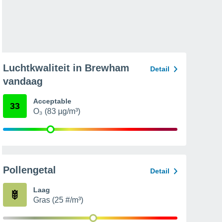
Luchtkwaliteit in Brewham
Detail
vandaag
Acceptable
33
O₃ (83 µg/m³)
Pollengetal
Detail
Laag
Gras (25 #/m³)