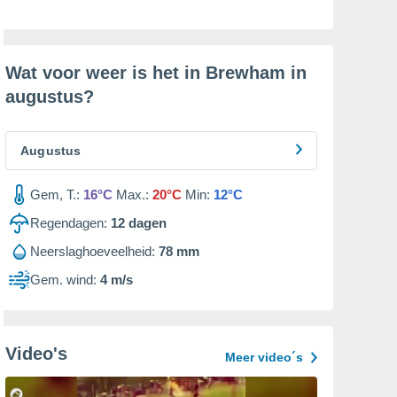
Wat voor weer is het in Brewham in
augustus
?
Augustus
Gem, T.:
16°C
Max.:
20°C
Min:
12°C
Regendagen:
12
dagen
Neerslaghoeveelheid:
78 mm
Gem. wind:
4 m/s
Video's
Meer video´s