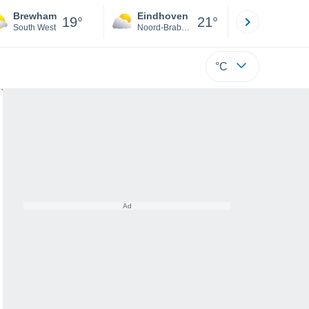
Brewham
Eindhoven
Rotterda
19°
21°
South West
Noord-Brabant
Zuid-Hollan
°C