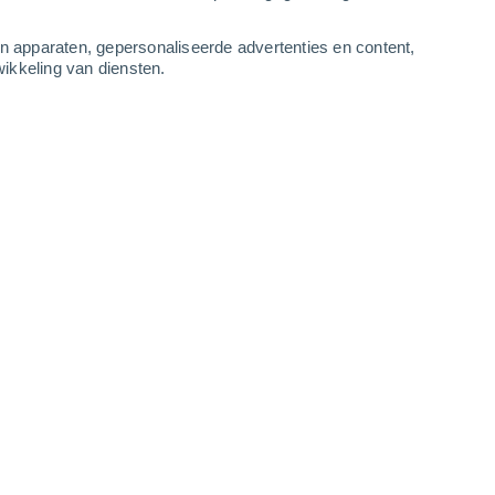
3
-
7
m/s
6
-
11
m/s
5
-
10
m/s
5
-
10
m/s
an apparaten, gepersonaliseerde advertenties en content,
ikkeling van diensten.
gustus
Noordwesten
4 Zwak
r
18°
2
-
5 m/s
SPF:
6-10
Westen
5 Zwak
r
19°
2
-
5 m/s
SPF:
6-10
Westen
5 Zwak
r
20°
2
-
6 m/s
SPF:
6-10
Noordwesten
5 Zwak
r
21°
3
-
6 m/s
SPF:
6-10
Noordwesten
5 Zwak
r
21°
3
-
7 m/s
SPF:
6-10