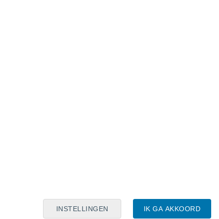
Maanskalender
Maa
Din
Woe
Don
Vri
Zat
Zon
7
8
9
10
11
12
13
14
15
16
17
18
19
20
INSTELLINGEN
IK GA AKKOORD
6