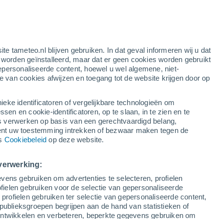
k
ite tameteo.nl blijven gebruiken. In dat geval informeren wij u dat
e worden geïnstalleerd, maar dat er geen cookies worden gebruikt
epersonaliseerde content, hoewel u wel algemene, niet-
ie van cookies afwijzen en toegang tot de website krijgen door op
Satelietbeelden
Weersmodellen
ieke identificatoren of vergelijkbare technologieën om
n en cookie-identificatoren, op te slaan, in te zien en te
erwerken op basis van een gerechtvaardigd belang,
ent uw toestemming intrekken of bezwaar maken tegen de
aandag
Dinsdag
Woensdag
Donderdag
ns
Cookiebeleid
op deze website.
10 Aug
11 Aug
12 Aug
13 Aug
verwerking:
vens gebruiken om advertenties te selecteren, profielen
ielen gebruiken voor de selectie van gepersonaliseerde
 profielen gebruiken ter selectie van gepersonaliseerde content,
26°
/
15°
27°
/
16°
30°
/
17°
31°
/
18°
publieksgroepen begrijpen aan de hand van statistieken of
 ontwikkelen en verbeteren, beperkte gegevens gebruiken om