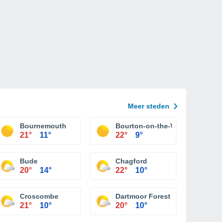
Meer steden
Bournemouth
Bourton-on-the-Water
21°
11°
22°
9°
Bude
Chagford
20°
14°
22°
10°
Croscombe
Dartmoor Forest
21°
10°
20°
10°