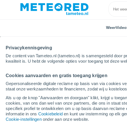
Weer
Video
Privacykennisgeving
De content van Tameteo.nl (tameteo.nl) is samengesteld door pr
kwaliteit is. U hebt de volgende opties voor toegang tot deze we
Cookies aanvaarden en gratis toegang krijgen
Home
Verenigd Koninkrijk
Zuidwest-Engeland
Gepersonaliseerde digitale reclame op basis van via cookies ve
staat onze werkzaamheden te financieren, zodat wij u kosteloo
Weer Brewham
Als u op de knop "Aanvaarden en doorgaan" klikt, krijgt u toegan
cookies, van ons dan wel van onze partners, die ons in staat st
11:08
Vrijdag
specifiek profiel te ontwikkelen om u op basis daarvan reclame 
informatie in ons
Cookiebeleid
en kunt uw instemming op elk ge
Cookie-instellingen
onder aan onze website.
Helder