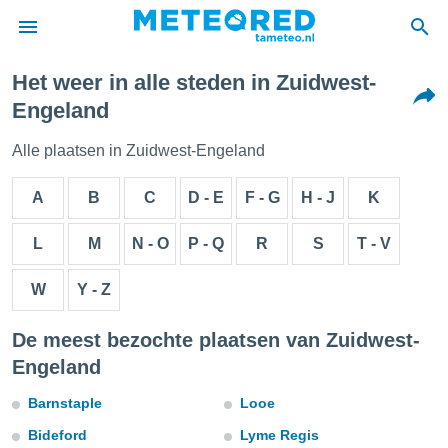
Het weer in alle steden in Zuidwest-
nnisgeving
Engeland
van
tameteo.nl)
Alle plaatsen in Zuidwest-Engeland
teld door
s om te
A
B
C
D - E
F - G
H - J
K
e verstrekte
an hoge
 U hebt de
L
M
N - O
P - Q
R
S
T - V
ies voor
deze
W
Y - Z
anvaarden
De meest bezochte plaatsen van Zuidwest-
toegang
Engeland
seerde
Barnstaple
Looe
lame op basis
ies
Bideford
Lyme Regis