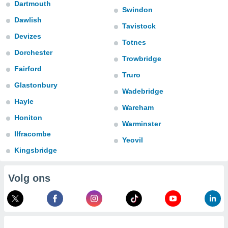
aliseerde
Dartmouth
Swindon
aten zien. U
Dawlish
nformatie in
Tavistock
leid
en kunt
Devizes
ng op elk
Totnes
ment
Dorchester
Trowbridge
or te klikken
Fairford
Truro
lingen
onder
Glastonbury
bsite.
Wadebridge
Hayle
Wareham
,
Honiton
Warminster
htige
Ilfracombe
ieën
Yeovil
Kingsbridge
allatie van
 aanvaardt,
Volg ons
 website
lijven
n dat geval
ij u dat
es die