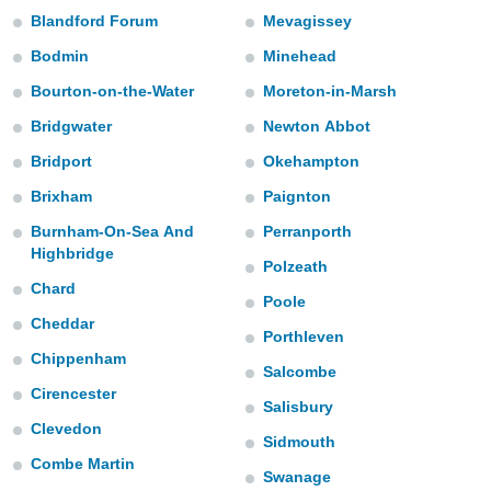
gegevens of
Blandford Forum
Mevagissey
n stelt ons
Bodmin
Minehead
e
den te
Bourton-on-the-Water
Moreton-in-Marsh
zodat wij u
Bridgwater
Newton Abbot
oogwaardige
IK
en blijven
Bridport
Okehampton
GA
AKKOORD
Brixham
Paignton
 knop
 en
Burnham-On-Sea And
Perranporth
INSTELLINGEN
kt, krijgt u
Highbridge
Polzeath
de website
Chard
nvaarden van
Poole
e van alle
Cheddar
n ons dan
Porthleven
 partners,
Chippenham
Salcombe
aat stellen
Cirencester
 app te
Salisbury
nalyseren en
Clevedon
fiek profiel
Sidmouth
len om u op
Combe Martin
Swanage
an reclame