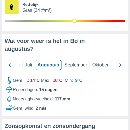
Redelijk
Gras (34 #/m³)
99 partners
Wat voor weer is het in Bø in
augustus
?
Mei
Juni
Juli
Augustus
September
Oktober
Novemb
Gem, T.:
14°C
Max.:
18°C
Min:
9°C
Regendagen:
15
dagen
Neerslaghoeveelheid:
117 mm
Gem. wind:
2 m/s
Zonsopkomst en zonsondergang