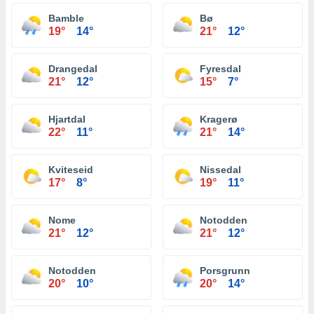
Bamble
Bø
19°
14°
21°
12°
Drangedal
Fyresdal
21°
12°
15°
7°
Hjartdal
Kragerø
22°
11°
21°
14°
Kviteseid
Nissedal
17°
8°
19°
11°
Nome
Notodden
21°
12°
21°
12°
Notodden
Porsgrunn
20°
10°
20°
14°