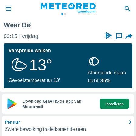
Weer Bø
nnisgeving
03:15
Vrijdag
...
van
tameteo.nl)
teld door
Verspreide wolken
s om te
13°
e verstrekte
an hoge
 U hebt de
Afnemende maan
ies voor
Gevoelstemperatuur 13°
Licht:
35%
deze
anvaarden
Download
GRATIS
de app van
Installeren
toegang
Meteored!
seerde
Per uur
lame op basis
Zware bewolking in de komende uren
ies