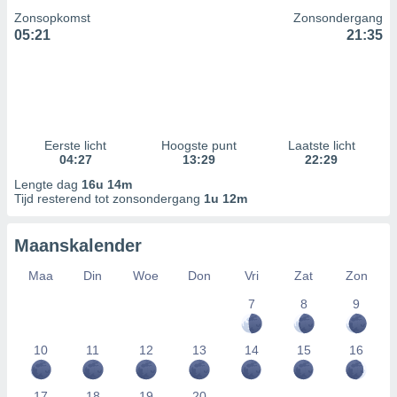
Zonsopkomst
Zonsondergang
05:21
21:35
Eerste licht
Hoogste punt
Laatste licht
04:27
13:29
22:29
Lengte dag
16u 14m
Tijd resterend tot zonsondergang
1u 12m
Maanskalender
Maa
Din
Woe
Don
Vri
Zat
Zon
7
8
9
10
11
12
13
14
15
16
17
18
19
20