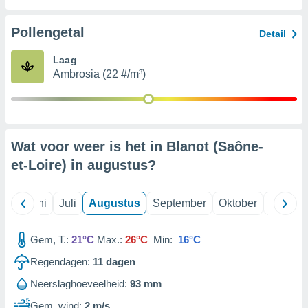
Pollengetal
99 partners
Detail
Laag
Ambrosia (22 #/m³)
Wat voor weer is het in Blanot (Saône-
et-Loire) in
augustus
?
Mei
Juni
Juli
Augustus
September
Oktober
Novemb
Gem, T.:
21°C
Max.:
26°C
Min:
16°C
Regendagen:
11
dagen
Neerslaghoeveelheid:
93 mm
Gem. wind:
2 m/s