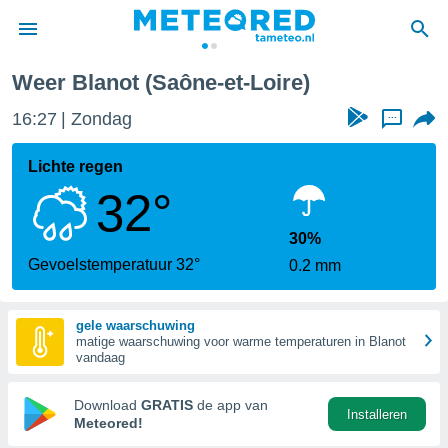
e
Blanot
Weer Blanot (Saône-et-Loire)
nnisgeving
16:27
Zondag
...
van
tameteo.nl)
teld door
Lichte regen
s om te
32°
e verstrekte
an hoge
 U hebt de
30%
ies voor
Gevoelstemperatuur 32°
0.2 mm
deze
gele waarschuwing
anvaarden
matige waarschuwing voor warme temperaturen in Blanot
toegang
vandaag
seerde
Download
GRATIS
de app van
Installeren
lame op basis
Meteored!
ies