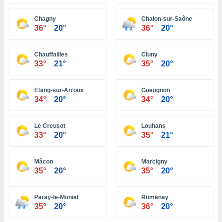
 zijn het
 de website
Chagny
Chalon-sur-Saône
talleerd,
36°
20°
36°
20°
 geen
den gebruikt
van gedrag
Chauffailles
Cluny
 weergeven
33°
21°
35°
20°
 of
seerde
wel u wel
Etang-sur-Arroux
Gueugnon
et-
34°
20°
34°
20°
seerde
t kunnen
 de
Le Creusot
Louhans
van cookies
33°
20°
35°
21°
toegang tot
rijgen door
Mâcon
Marcigny
"Weigeren"
35°
20°
35°
20°
stemming
j en
Paray-le-Monial
Romenay
35°
20°
36°
20°
s
cookies,
ficatoren of