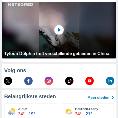
aliseerde
aten zien. U
nformatie in
leid
en kunt
ng op elk
ment
or te klikken
lingen
onder
bsite.
Tyfoon Dolphin treft verschillende gebieden in China.
,
htige
Volg ons
ieën
allatie van
 aanvaardt,
 website
Belangrijkste steden
Meer steden
lijven
n dat geval
Autun
Bourbon-Lancy
ij u dat
34°
19°
34°
21°
es die