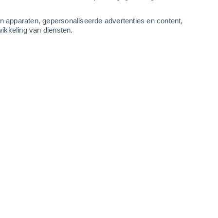
-
10
m/s
4
-
10
m/s
4
-
9
m/s
4
-
11
m/s
an apparaten, gepersonaliseerde advertenties en content,
ikkeling van diensten.
tus
Zuidwesten
0 Vrijwel geen
r
27°
2
-
3 m/s
SPF:
nee
Westen
1 Vrijwel geen
r
29°
1
-
3 m/s
SPF:
nee
Noordwesten
2 Vrijwel geen
r
31°
1
-
4 m/s
SPF:
nee
Noorden
6 Matig
r
33°
2
-
6 m/s
SPF:
15-25
Noordoosten
7 Matig
r
34°
3
-
9 m/s
SPF:
15-25