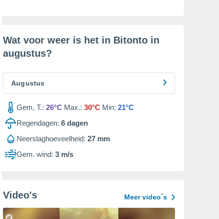
Wat voor weer is het in Bitonto in
augustus
?
Augustus
Gem, T.:
26°C
Max.:
30°C
Min:
21°C
Regendagen:
6
dagen
Neerslaghoeveelheid:
27 mm
Gem. wind:
3 m/s
Video's
Meer video´s