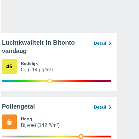
Luchtkwaliteit in Bitonto
Detail
vandaag
Redelijk
45
O₃ (114 µg/m³)
Pollengetal
Detail
Hoog
Bijvoet (142 #/m³)