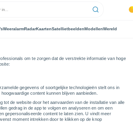
's
Weeralarm
Radar
Kaarten
Satellietbeelden
Modellen
Wereld
ofessionals om te zorgen dat de verstrekte informatie van hoge
bsite:
rzamelde gegevens of soortgelijke technologieën stelt ons in
s hoogwaardige content kunnen blijven aanbieden.
g tot de website door het aanvaarden van de installatie van alle
ellen gedrag in de app te volgen en analyseren en om een
...
en gepersonaliseerde content te laten zien. U vindt meer
wenst moment intrekken door te klikken op de knop
Per uur
Wisselend bewolkt in de
komende uren