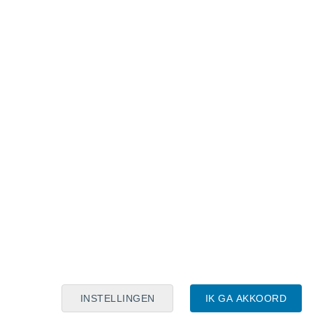
Maanskalender
Maa
Din
Woe
Don
Vri
Zat
Zon
6
7
8
9
10
11
12
13
14
15
16
17
18
19
INSTELLINGEN
IK GA AKKOORD
5