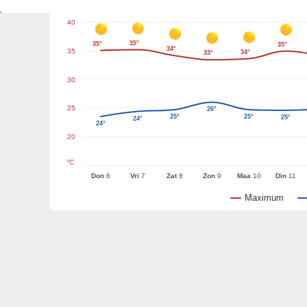
40
35°
35°
35°
34°
35
34°
33°
30
25
26°
25°
25°
25°
24°
24°
20
°C
Don
6
Vri
7
Zat
8
Zon
9
Maa
10
Din
11
Maximum