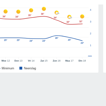
4
36°
35°
34°
34°
34°
32°
3
32°
2
26°
25°
25°
25°
24°
24°
23°
1
mm
Woe
12
Don
13
Vri
14
Zat
15
Zon
16
Maa
17
Din
18
Minimum
Neerslag