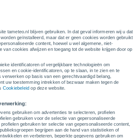
rode waarschuwing
extreme waarschuwing voor warme
temperaturen in Bitonto vandaag
en
ite tameteo.nl blijven gebruiken. In dat geval informeren wij u dat
e worden geïnstalleerd, maar dat er geen cookies worden gebruikt
epersonaliseerde content, hoewel u wel algemene, niet-
ie van cookies afwijzen en toegang tot de website krijgen door op
Satelietbeelden
Weersmodellen
ieke identificatoren of vergelijkbare technologieën om
n en cookie-identificatoren, op te slaan, in te zien en te
erwerken op basis van een gerechtvaardigd belang,
ent uw toestemming intrekken of bezwaar maken tegen de
Zondag
Maandag
Dinsdag
Woensdag
ns
Cookiebeleid
op deze website.
9 Aug
10 Aug
11 Aug
12 Aug
verwerking:
vens gebruiken om advertenties te selecteren, profielen
ielen gebruiken voor de selectie van gepersonaliseerde
 profielen gebruiken ter selectie van gepersonaliseerde content,
34°
/
26°
34°
/
25°
35°
/
24°
34°
/
25°
publieksgroepen begrijpen aan de hand van statistieken of
 ontwikkelen en verbeteren, beperkte gegevens gebruiken om