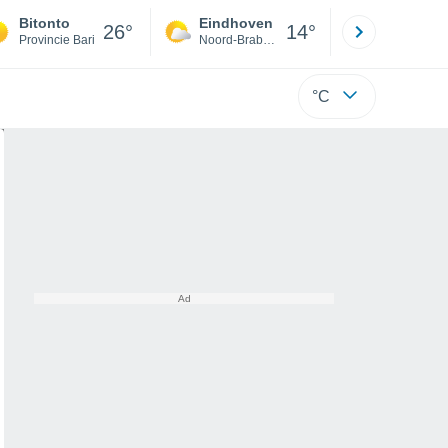
Bitonto
Eindhoven
Rotterda
26°
14°
Provincie Bari
Noord-Brabant
Zuid-Hollan
°C