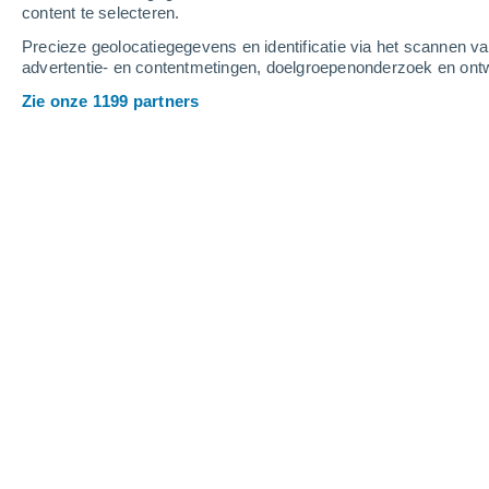
content te selecteren.
3
-
9
m/s
4
-
10
m/s
4
3
-
9
m/s
Precieze geolocatiegegevens en identificatie via het scannen v
advertentie- en contentmetingen, doelgroepenonderzoek en ontw
Het weer in Bitonto vandaag
, 6 augus
Zie onze 1199 partners
Helder
26°
07:00
Gevoelstemperatuu
Helder
29°
08:00
Gevoelstemperatuu
Helder
31°
09:00
Gevoelstemperatuu
Verspreide wolken
34°
11:00
Gevoelstemperatuu
Helder
35°
14:00
Gevoelstemperatuu