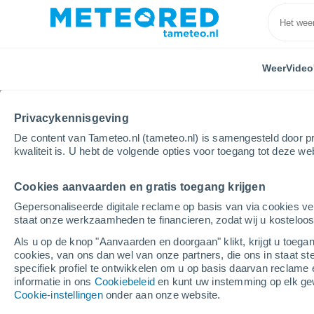
Weer
Video
Privacykennisgeving
De content van Tameteo.nl (tameteo.nl) is samengesteld door pr
kwaliteit is. U hebt de volgende opties voor toegang tot deze we
Cookies aanvaarden en gratis toegang krijgen
Home
Italië
Metropolitane stad Bari
Bitonto
Gepersonaliseerde digitale reclame op basis van via cookies ve
staat onze werkzaamheden te financieren, zodat wij u kosteloo
Weer Bitonto
Als u op de knop "Aanvaarden en doorgaan" klikt, krijgt u toegan
cookies, van ons dan wel van onze partners, die ons in staat st
07:20
Donderdag
specifiek profiel te ontwikkelen om u op basis daarvan reclame 
informatie in ons
Cookiebeleid
en kunt uw instemming op elk ge
Cookie-instellingen
onder aan onze website.
Helder