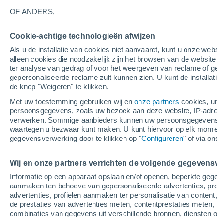
26°
OF ANDERS,
Cookie-achtige technologieën afwijzen
Zuidwest
Als u de installatie van cookies niet aanvaardt, kunt u onze webs
Gevoelstemperatuur 27°
2
-
3 m/s
alleen cookies die noodzakelijk zijn het browsen van de websit
ter analyse van gedrag of voor het weergeven van reclame of g
gepersonaliseerde reclame zult kunnen zien. U kunt de installat
de knop "Weigeren" te klikken.
Weer 1 - 7 dagen
Kaarten: Bewolking
Regenradar
Met uw toestemming gebruiken wij en
onze partners
cookies, un
persoonsgegevens, zoals uw bezoek aan deze website, IP-adresse
verwerken. Sommige aanbieders kunnen uw persoonsgegevens v
waartegen u bezwaar kunt maken. U kunt hiervoor op elk mom
Morgen
Zaterdag
Vandaag
gegevensverwerking door te klikken op "
Configureren
" of via o
7 Aug
8 Aug
6 Aug
Wij en onze partners verrichten de volgende gegevens
Informatie op een apparaat opslaan en/of openen, beperkte gege
aanmaken ten behoeve van gepersonaliseerde advertenties, prof
advertenties, profielen aanmaken ter personalisatie van content,
35°
/
25°
34°
/
25°
35°
/
24°
de prestaties van advertenties meten, contentprestaties meten, 
combinaties van gegevens uit verschillende bronnen, diensten