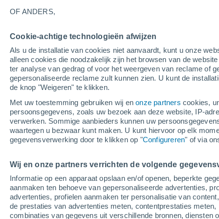
14°
OF ANDERS,
Cookie-achtige technologieën afwijzen
Noordwes
Als u de installatie van cookies niet aanvaardt, kunt u onze webs
Gevoelstemperatuur 14°
1
-
3 m/s
alleen cookies die noodzakelijk zijn het browsen van de websit
ter analyse van gedrag of voor het weergeven van reclame of g
gepersonaliseerde reclame zult kunnen zien. U kunt de installat
de knop "Weigeren" te klikken.
Weer 1 - 7 dagen
Kaarten: Bewolking
Regenradar
Met uw toestemming gebruiken wij en
onze partners
cookies, un
persoonsgegevens, zoals uw bezoek aan deze website, IP-adresse
verwerken. Sommige aanbieders kunnen uw persoonsgegevens v
waartegen u bezwaar kunt maken. U kunt hiervoor op elk mom
Morgen
Zondag
M
Vandaag
gegevensverwerking door te klikken op "
Configureren
" of via o
8 Aug
9 Aug
7 Aug
Wij en onze partners verrichten de volgende gegevens
Informatie op een apparaat opslaan en/of openen, beperkte gege
70%
60%
aanmaken ten behoeve van gepersonaliseerde advertenties, prof
2.9 mm
0.4 mm
advertenties, profielen aanmaken ter personalisatie van content,
34°
/
15°
32°
/
18°
33°
/
13°
de prestaties van advertenties meten, contentprestaties meten, 
combinaties van gegevens uit verschillende bronnen, diensten