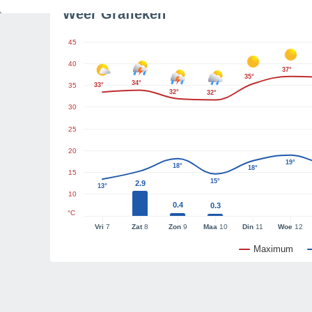
Weer Grafieken
45
40
37°
35°
34°
35
33°
32°
32°
30
25
20
19°
18°
18°
15
15°
2.9
13°
10
0.4
0.3
°C
Vri
7
Zat
8
Zon
9
Maa
10
Din
11
Woe
12
Maximum