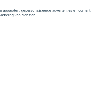
-
10
m/s
3
-
9
m/s
5
-
11
m/s
4
-
9
m/s
an apparaten, gepersonaliseerde advertenties en content,
ikkeling van diensten.
stus
Noordwesten
0 Vrijwel geen
r
14°
1
-
3 m/s
SPF:
nee
Noordwesten
1 Vrijwel geen
r
17°
1
-
3 m/s
SPF:
nee
Westen
2 Vrijwel geen
r
21°
0
-
4 m/s
SPF:
nee
Zuiden
4 Zwak
r
25°
0
-
4 m/s
SPF:
6-10
Zuidoosten
6 Matig
r
27°
1
-
5 m/s
SPF:
15-25