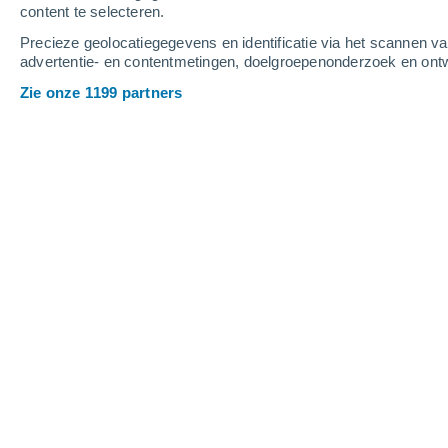
content te selecteren.
4
-
8
m/s
5
-
12
m/s
4
4
-
9
m/s
Precieze geolocatiegegevens en identificatie via het scannen v
advertentie- en contentmetingen, doelgroepenonderzoek en ontw
Het weer in Bernedo vandaag
, 7 augu
Zie onze 1199 partners
Verspreide wolken
14°
08:00
Gevoelstemperatuu
Helder
17°
09:00
Gevoelstemperatuu
Helder
21°
10:00
Gevoelstemperatuu
Helder
24°
11:00
Gevoelstemperatuu
Helder
26°
12:00
Gevoelstemperatuu