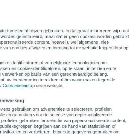
gele waarschuwing
matige waarschuwing voor warme
temperaturen in Bernedo vandaag
ten
ite tameteo.nl blijven gebruiken. In dat geval informeren wij u dat
e worden geïnstalleerd, maar dat er geen cookies worden gebruikt
epersonaliseerde content, hoewel u wel algemene, niet-
ie van cookies afwijzen en toegang tot de website krijgen door op
Satelietbeelden
Weersmodellen
ieke identificatoren of vergelijkbare technologieën om
n en cookie-identificatoren, op te slaan, in te zien en te
erwerken op basis van een gerechtvaardigd belang,
ent uw toestemming intrekken of bezwaar maken tegen de
aandag
Dinsdag
Woensdag
Donderdag
ns
Cookiebeleid
op deze website.
10 Aug
11 Aug
12 Aug
13 Aug
verwerking:
vens gebruiken om advertenties te selecteren, profielen
30%
ielen gebruiken voor de selectie van gepersonaliseerde
0.3 mm
 profielen gebruiken ter selectie van gepersonaliseerde content,
32°
/
15°
35°
/
18°
37°
/
19°
37°
/
17°
publieksgroepen begrijpen aan de hand van statistieken of
 ontwikkelen en verbeteren, beperkte gegevens gebruiken om