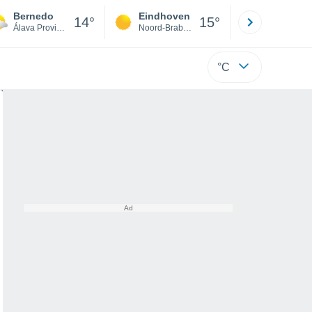
Bernedo
Eindhoven
Rotterda
14°
15°
Álava Province
Noord-Brabant
Zuid-Hollan
°C