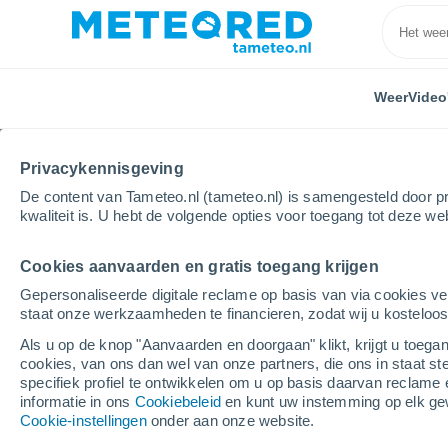
Weer
Video
Privacykennisgeving
De content van Tameteo.nl (tameteo.nl) is samengesteld door pr
kwaliteit is. U hebt de volgende opties voor toegang tot deze we
Cookies aanvaarden en gratis toegang krijgen
Home
Spanje
Baskenland
Araba/Álava
Ber
Gepersonaliseerde digitale reclame op basis van via cookies ve
staat onze werkzaamheden te financieren, zodat wij u kosteloo
Weer Bernedo
Als u op de knop "Aanvaarden en doorgaan" klikt, krijgt u toegan
cookies, van ons dan wel van onze partners, die ons in staat st
07:55
Vrijdag
specifiek profiel te ontwikkelen om u op basis daarvan reclame 
informatie in ons
Cookiebeleid
en kunt uw instemming op elk ge
Cookie-instellingen
onder aan onze website.
Verspreide wolken