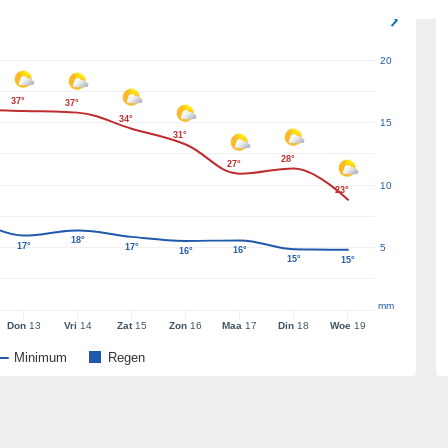
20
37°
37°
34°
15
31°
28°
27°
10
23°
18°
17°
17°
5
16°
16°
15°
15°
mm
Don
13
Vri
14
Zat
15
Zon
16
Maa
17
Din
18
Woe
19
Minimum
Regen