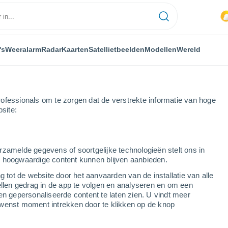
's
Weeralarm
Radar
Kaarten
Satellietbeelden
Modellen
Wereld
ofessionals om te zorgen dat de verstrekte informatie van hoge
bsite:
nedo
rzamelde gegevens of soortgelijke technologieën stelt ons in
s hoogwaardige content kunnen blijven aanbieden.
g tot de website door het aanvaarden van de installatie van alle
ellen gedrag in de app te volgen en analyseren en om een
...
en gepersonaliseerde content te laten zien. U vindt meer
wenst moment intrekken door te klikken op de knop
Per uur
Onbewolkte lucht in de komende
uren