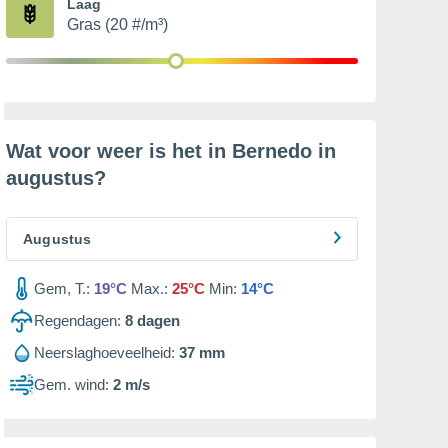
Laag
Gras (20 #/m³)
Wat voor weer is het in Bernedo in
augustus
?
Augustus
Gem, T.:
19°C
Max.:
25°C
Min:
14°C
Regendagen:
8
dagen
Neerslaghoeveelheid:
37 mm
Gem. wind:
2 m/s