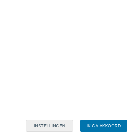
Maanskalender
Maa
Din
Woe
Don
Vri
Zat
Zon
7
8
9
10
11
12
13
14
15
16
17
18
19
20
INSTELLINGEN
IK GA AKKOORD