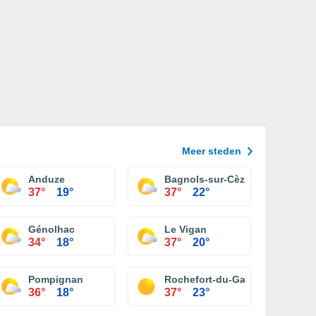
Meer steden
Anduze
Bagnols-sur-Cèze
37°
19°
37°
22°
Génolhac
Le Vigan
34°
18°
37°
20°
Pompignan
Rochefort-du-Gard
36°
18°
37°
23°