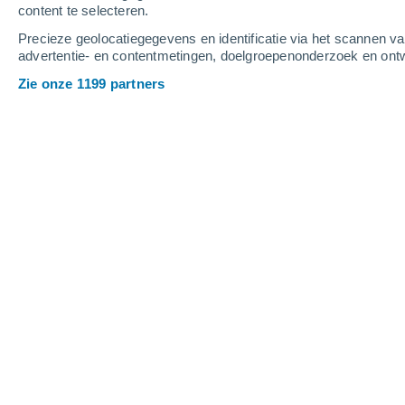
content te selecteren.
4
-
11
m/s
3
-
6
m/s
4
-
9
m/s
Precieze geolocatiegegevens en identificatie via het scannen v
advertentie- en contentmetingen, doelgroepenonderzoek en ontw
Het weer in Barjac vandaag
, 8 augus
Zie onze 1199 partners
Verspreide wolke
37°
17:00
Gevoelstemperatu
Verspreide wolke
36°
18:00
Gevoelstemperatu
Verspreide wolke
35°
19:00
Gevoelstemperatu
Verspreide wolke
33°
20:00
Gevoelstemperatu
Verspreide wolke
30°
21:00
Gevoelstemperatu