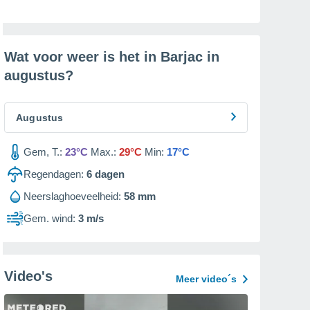
Wat voor weer is het in Barjac in
augustus
?
Augustus
Gem, T.:
23°C
Max.:
29°C
Min:
17°C
Regendagen:
6
dagen
Neerslaghoeveelheid:
58 mm
Gem. wind:
3 m/s
Video's
Meer video´s