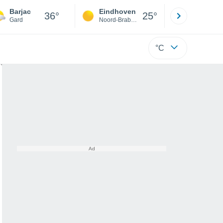
Barjac
Eindhoven
Rotterda
36°
25°
Gard
Noord-Brabant
Zuid-Hollan
°C