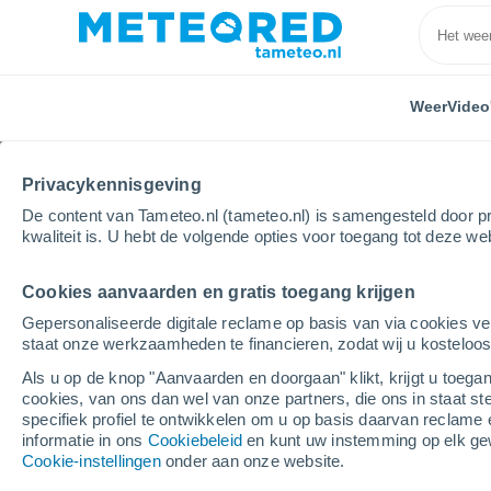
Weer
Video
Privacykennisgeving
De content van Tameteo.nl (tameteo.nl) is samengesteld door pr
kwaliteit is. U hebt de volgende opties voor toegang tot deze we
Cookies aanvaarden en gratis toegang krijgen
Home
Frankrijk
Occitanië
Gard
Barjac
Gepersonaliseerde digitale reclame op basis van via cookies ve
staat onze werkzaamheden te financieren, zodat wij u kosteloo
Weer Barjac
Als u op de knop "Aanvaarden en doorgaan" klikt, krijgt u toegan
cookies, van ons dan wel van onze partners, die ons in staat st
17:25
Zaterdag
specifiek profiel te ontwikkelen om u op basis daarvan reclame 
informatie in ons
Cookiebeleid
en kunt uw instemming op elk ge
Cookie-instellingen
onder aan onze website.
Verspreide wolken