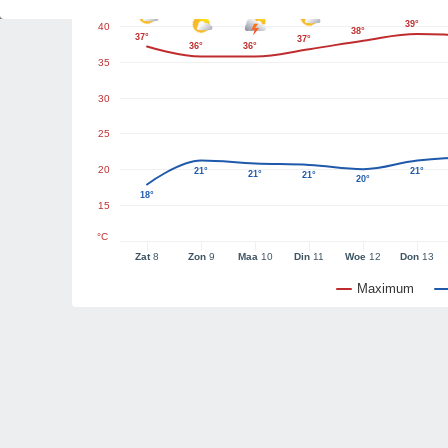
39°
40
38°
37°
37°
36°
36°
35
30
25
20
21°
21°
21°
21°
20°
18°
15
°C
Zat
8
Zon
9
Maa
10
Din
11
Woe
12
Don
13
Maximum