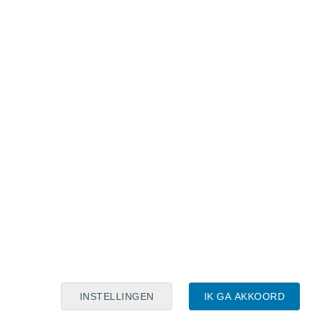
Maanskalender
Maa
Din
Woe
Don
Vri
Zat
Zon
8
9
10
11
12
13
14
15
16
17
18
19
20
21
INSTELLINGEN
IK GA AKKOORD
6