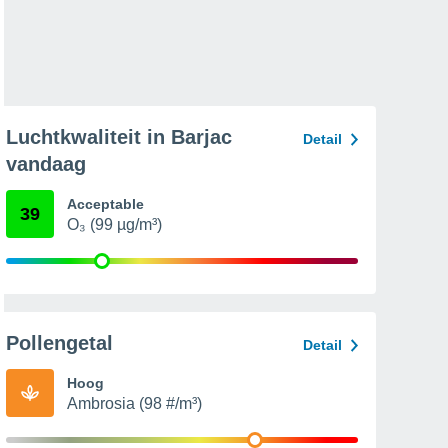
Luchtkwaliteit in Barjac
Detail
vandaag
Acceptable
39
O₃ (99 µg/m³)
Pollengetal
Detail
Hoog
Ambrosia (98 #/m³)