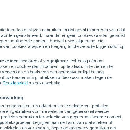
oranje waarschuwing
aanzienlijke waarschuwing voor
warme temperaturen in Barjac
vandaag
k
ite tameteo.nl blijven gebruiken. In dat geval informeren wij u dat
e worden geïnstalleerd, maar dat er geen cookies worden gebruikt
epersonaliseerde content, hoewel u wel algemene, niet-
ie van cookies afwijzen en toegang tot de website krijgen door op
Satelietbeelden
Weersmodellen
ieke identificatoren of vergelijkbare technologieën om
n en cookie-identificatoren, op te slaan, in te zien en te
erwerken op basis van een gerechtvaardigd belang,
ent uw toestemming intrekken of bezwaar maken tegen de
Dinsdag
Woensdag
Donderdag
Vrijdag
ns
Cookiebeleid
op deze website.
11 Aug
12 Aug
13 Aug
14 Aug
verwerking:
vens gebruiken om advertenties te selecteren, profielen
30%
ielen gebruiken voor de selectie van gepersonaliseerde
0.8 mm
 profielen gebruiken ter selectie van gepersonaliseerde content,
37°
/
21°
38°
/
20°
39°
/
22°
39°
/
22°
publieksgroepen begrijpen aan de hand van statistieken of
 ontwikkelen en verbeteren, beperkte gegevens gebruiken om