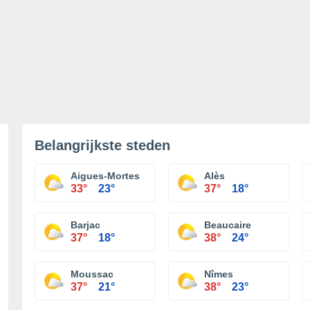
Belangrijkste steden
Aigues-Mortes
Alès
33°
23°
37°
18°
Barjac
Beaucaire
37°
18°
38°
24°
Moussac
Nîmes
37°
21°
38°
23°