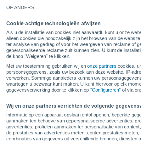
37°
OF ANDERS,
Cookie-achtige technologieën afwijzen
UV
4 Zwa
Als u de installatie van cookies niet aanvaardt, kunt u onze webs
Gevoelstemperatuur 35°
SPF
6-10
alleen cookies die noodzakelijk zijn het browsen van de websit
ter analyse van gedrag of voor het weergeven van reclame of g
gepersonaliseerde reclame zult kunnen zien. U kunt de installat
de knop "Weigeren" te klikken.
Weer 1 - 7 dagen
Kaarten: Bewolking
Regenradar
Met uw toestemming gebruiken wij en
onze partners
cookies, un
persoonsgegevens, zoals uw bezoek aan deze website, IP-adresse
verwerken. Sommige aanbieders kunnen uw persoonsgegevens v
waartegen u bezwaar kunt maken. U kunt hiervoor op elk mom
Morgen
Maandag
Vandaag
gegevensverwerking door te klikken op "
Configureren
" of via o
9 Aug
10 Aug
8 Aug
Wij en onze partners verrichten de volgende gegevens
Informatie op een apparaat opslaan en/of openen, beperkte gege
aanmaken ten behoeve van gepersonaliseerde advertenties, prof
advertenties, profielen aanmaken ter personalisatie van content,
36°
/
21°
37°
/
21°
37°
/
18°
de prestaties van advertenties meten, contentprestaties meten, 
combinaties van gegevens uit verschillende bronnen, diensten