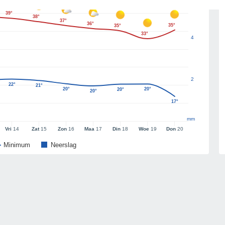
39°
38°
37°
36°
35°
35°
33°
4
2
22°
21°
20°
20°
20°
20°
17°
mm
Vri
14
Zat
15
Zon
16
Maa
17
Din
18
Woe
19
Don
20
Minimum
Neerslag