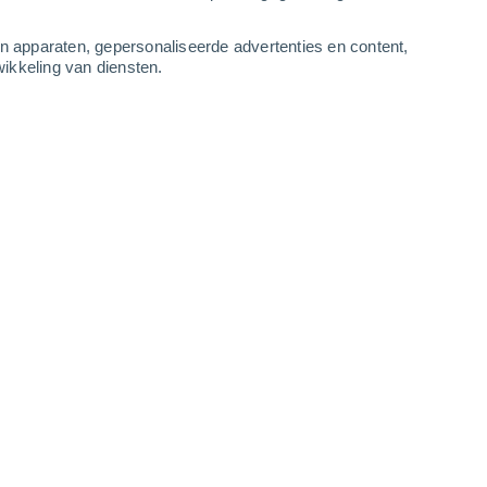
2
-
6
m/s
4
-
10
m/s
2
-
6
m/s
4
-
9
m/s
an apparaten, gepersonaliseerde advertenties en content,
ikkeling van diensten.
tus
n
Zuidoosten
4 Zwak
ur
35°
1
-
5 m/s
SPF:
6-10
n
Zuiden
2 Vrijwel geen
ur
35°
2
-
6 m/s
SPF:
nee
n
Zuiden
1 Vrijwel geen
ur
34°
3
-
6 m/s
SPF:
nee
n
Zuidwesten
0 Vrijwel geen
ur
32°
2
-
6 m/s
SPF:
nee
n
Zuiden
0 Vrijwel geen
ur
30°
3
-
5 m/s
SPF:
nee