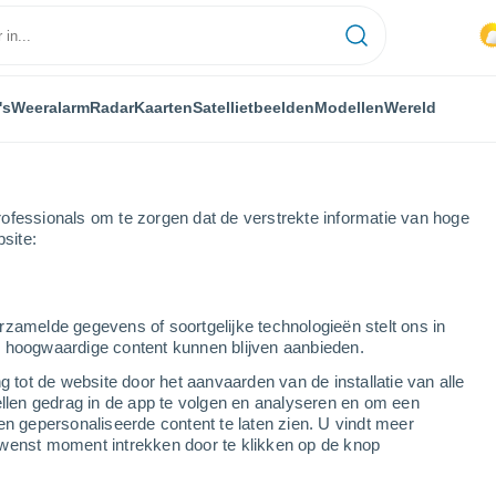
's
Weeralarm
Radar
Kaarten
Satellietbeelden
Modellen
Wereld
ofessionals om te zorgen dat de verstrekte informatie van hoge
bsite:
rzamelde gegevens of soortgelijke technologieën stelt ons in
s hoogwaardige content kunnen blijven aanbieden.
g tot de website door het aanvaarden van de installatie van alle
ellen gedrag in de app te volgen en analyseren en om een
...
en gepersonaliseerde content te laten zien. U vindt meer
wenst moment intrekken door te klikken op de knop
Per uur
Wisselend bewolkt in de
komende uren