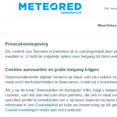
Weer
Video
Privacykennisgeving
De content van Tameteo.nl (tameteo.nl) is samengesteld door pr
kwaliteit is. U hebt de volgende opties voor toegang tot deze we
Cookies aanvaarden en gratis toegang krijgen
Home
Brazilië
Bahia
Banco Da Vitória
Gepersonaliseerde digitale reclame op basis van via cookies ve
staat onze werkzaamheden te financieren, zodat wij u kosteloo
Weer Banco Da Vitória 
Als u op de knop "Aanvaarden en doorgaan" klikt, krijgt u toegan
cookies, van ons dan wel van onze partners, die ons in staat st
00:18
Donderdag
specifiek profiel te ontwikkelen om u op basis daarvan reclame 
informatie in ons
Cookiebeleid
en kunt uw instemming op elk ge
Cookie-instellingen
onder aan onze website.
Lichte regen