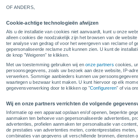
21°
OF ANDERS,
Cookie-achtige technologieën afwijzen
80%
Als u de installatie van cookies niet aanvaardt, kunt u onze webs
Gevoelstemperatuur 21°
0.5 mm
alleen cookies die noodzakelijk zijn het browsen van de websit
ter analyse van gedrag of voor het weergeven van reclame of g
gepersonaliseerde reclame zult kunnen zien. U kunt de installat
de knop "Weigeren" te klikken.
Weer 1 - 7 dagen
Regenradar
Kaarten: Regen
Sate
Met uw toestemming gebruiken wij en
onze partners
cookies, un
persoonsgegevens, zoals uw bezoek aan deze website, IP-adresse
verwerken. Sommige aanbieders kunnen uw persoonsgegevens v
waartegen u bezwaar kunt maken. U kunt hiervoor op elk mom
Morgen
Zaterdag
Vandaag
gegevensverwerking door te klikken op "
Configureren
" of via o
7 Aug
8 Aug
6 Aug
Wij en onze partners verrichten de volgende gegevens
Informatie op een apparaat opslaan en/of openen, beperkte gege
60%
60%
90%
aanmaken ten behoeve van gepersonaliseerde advertenties, prof
1 mm
0.8 mm
5.8 mm
advertenties, profielen aanmaken ter personalisatie van content,
28°
/
19°
28°
/
20°
27°
/
20°
de prestaties van advertenties meten, contentprestaties meten, 
combinaties van gegevens uit verschillende bronnen, diensten