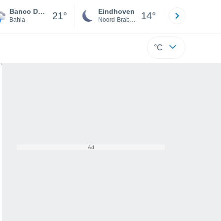
Banco Da Vitória
Eindhoven
Rotterda
21°
14°
Bahia
Noord-Brabant
Zuid-Hollan
°C