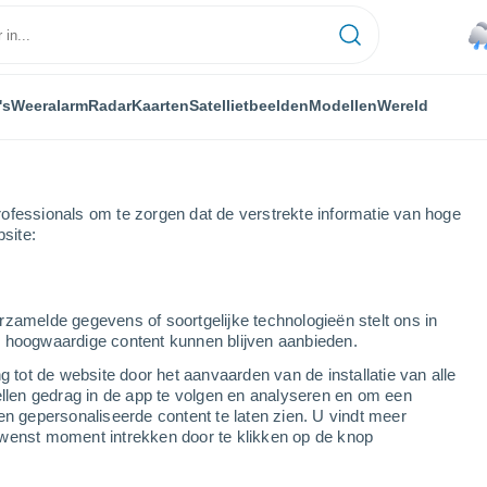
's
Weeralarm
Radar
Kaarten
Satellietbeelden
Modellen
Wereld
ofessionals om te zorgen dat de verstrekte informatie van hoge
bsite:
rzamelde gegevens of soortgelijke technologieën stelt ons in
s hoogwaardige content kunnen blijven aanbieden.
- BA
g tot de website door het aanvaarden van de installatie van alle
ellen gedrag in de app te volgen en analyseren en om een
...
en gepersonaliseerde content te laten zien. U vindt meer
wenst moment intrekken door te klikken op de knop
Per uur
Lichte regen in de komende uren