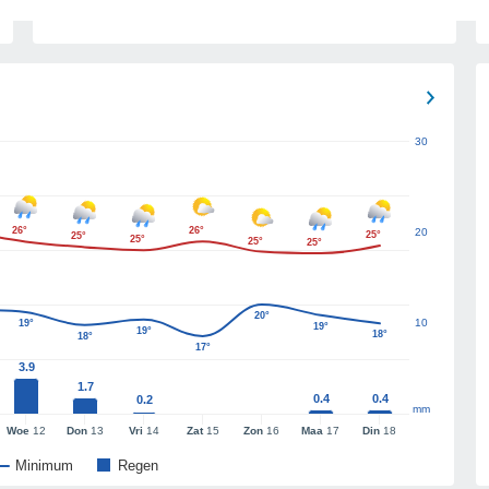
30
26°
26°
20
25°
25°
25°
25°
25°
20°
10
19°
19°
19°
18°
18°
17°
3.9
1.7
0.4
0.4
0.2
mm
Woe
12
Don
13
Vri
14
Zat
15
Zon
16
Maa
17
Din
18
Minimum
Regen