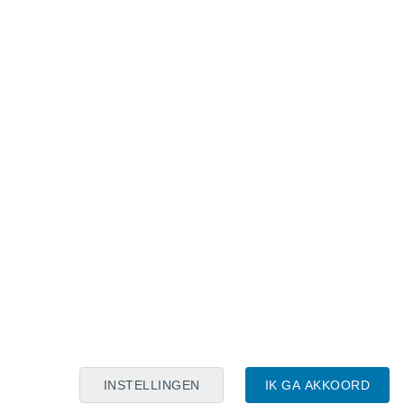
Maanskalender
Maa
Din
Woe
Don
Vri
Zat
Zon
6
7
8
9
10
11
12
13
14
15
16
17
18
19
INSTELLINGEN
IK GA AKKOORD