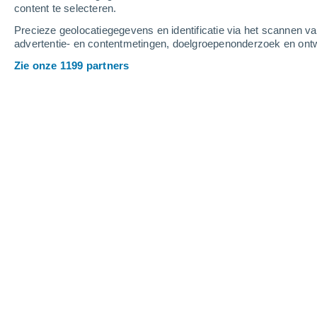
content te selecteren.
4
-
10
m/s
4
-
11
m/s
4
3
-
8
m/s
Precieze geolocatiegegevens en identificatie via het scannen v
advertentie- en contentmetingen, doelgroepenonderzoek en ontw
Het weer in Banco Da Vitória - BA va
Zie onze 1199 partners
Lichte regen
80%
21°
01:00
0.5 mm
Gevoelstemperatuu
Lichte regen
70%
21°
02:00
0.9 mm
Gevoelstemperatuu
Lichte regen
70%
21°
03:00
0.9 mm
Gevoelstemperatuu
Lichte regen
70%
20°
05:00
2 mm
Gevoelstemperatuu
Lichte regen
60%
21°
08:00
0.5 mm
Gevoelstemperatuu