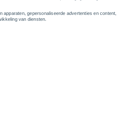
-
10
m/s
3
-
9
m/s
5
-
12
m/s
6
-
14
m/s
an apparaten, gepersonaliseerde advertenties en content,
ikkeling van diensten.
ndaag
, 6 augustus
Zuiden
0 Vrijwel geen
r
21°
2
-
4 m/s
SPF:
nee
Zuidwesten
0 Vrijwel geen
r
21°
1
-
3 m/s
SPF:
nee
Zuidwesten
0 Vrijwel geen
r
21°
2
-
4 m/s
SPF:
nee
Zuidwesten
0 Vrijwel geen
r
20°
2
-
3 m/s
SPF:
nee
Zuidwesten
1 Vrijwel geen
r
21°
2
-
4 m/s
SPF:
nee