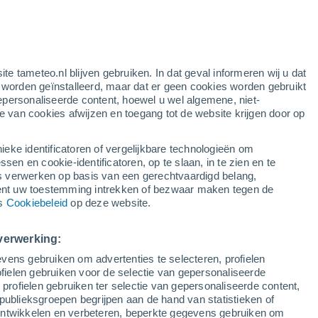
ite tameteo.nl blijven gebruiken. In dat geval informeren wij u dat
e worden geïnstalleerd, maar dat er geen cookies worden gebruikt
epersonaliseerde content, hoewel u wel algemene, niet-
ie van cookies afwijzen en toegang tot de website krijgen door op
lietbeelden
Weersmodellen
ieke identificatoren of vergelijkbare technologieën om
n en cookie-identificatoren, op te slaan, in te zien en te
erwerken op basis van een gerechtvaardigd belang,
ent uw toestemming intrekken of bezwaar maken tegen de
Zondag
Maandag
Dinsdag
Woensdag
ns
Cookiebeleid
op deze website.
9 Aug
10 Aug
11 Aug
12 Aug
verwerking:
vens gebruiken om advertenties te selecteren, profielen
90%
70%
70%
80%
ielen gebruiken voor de selectie van gepersonaliseerde
2 mm
1.7 mm
3.1 mm
3.9 mm
 profielen gebruiken ter selectie van gepersonaliseerde content,
27°
/
21°
27°
/
21°
27°
/
20°
26°
/
19°
publieksgroepen begrijpen aan de hand van statistieken of
 ontwikkelen en verbeteren, beperkte gegevens gebruiken om