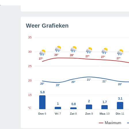
Tijd resterend tot zonsondergang
5u 16m
Weer Grafieken
35
30
28°
28°
27°
27°
27°
27°
25
21°
20
21°
20°
20°
20°
19°
5.8
15
3.1
2
1.7
1
0.8
°C
Don
6
Vri
7
Zat
8
Zon
9
Maa
10
Din
11
Maximum