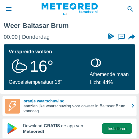
Weer Baltasar Brum
nnisgeving
00:00
Donderdag
...
van
tameteo.nl)
teld door
Verspreide wolken
s om te
16°
e verstrekte
an hoge
 U hebt de
Afnemende maan
ies voor
Gevoelstemperatuur 16°
Licht:
44%
deze
oranje waarschuwing
anvaarden
aanzienlijke waarschuwing voor onweer in Baltasar Brum
toegang
vandaag
seerde
Download
GRATIS
de app van
Installeren
lame op basis
Meteored!
ies