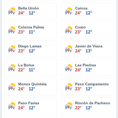
Bella Unión
Cainsa
24°
12°
24°
12°
Colonia Palma
Cuaro
23°
11°
23°
12°
Diego Lamas
Javier de Viana
23°
12°
24°
13°
La Bolsa
Las Piedras
22°
11°
24°
12°
Mones Quintela
Paso Campamento
24°
12°
23°
12°
Paso Farias
Rincón de Pacheco
24°
12°
22°
12°