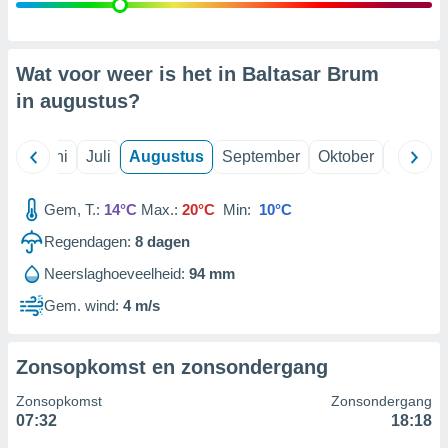
99 partners
Wat voor weer is het in Baltasar Brum
in
augustus
?
Mei
Juni
Juli
Augustus
September
Oktober
Novemb
Gem, T.:
14°C
Max.:
20°C
Min:
10°C
Regendagen:
8
dagen
Neerslaghoeveelheid:
94 mm
Gem. wind:
4 m/s
Zonsopkomst en zonsondergang
Zonsopkomst
Zonsondergang
07:32
18:18