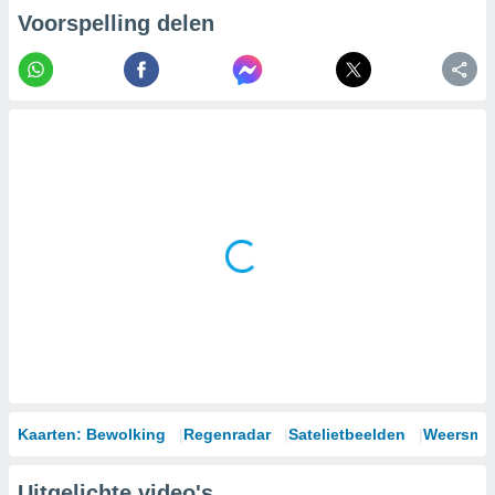
Voorspelling delen
Kaarten: Bewolking
Regenradar
Satelietbeelden
Weersmod
Uitgelichte video's