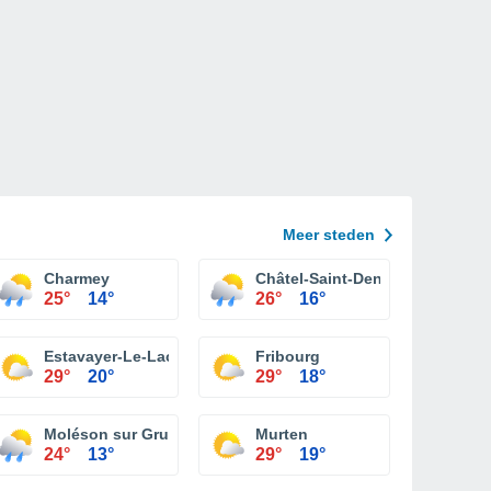
Meer steden
Charmey
Châtel-Saint-Denis
25°
14°
26°
16°
Estavayer-Le-Lac
Fribourg
29°
20°
29°
18°
t Denis
Moléson sur Gruyeres
Murten
24°
13°
29°
19°