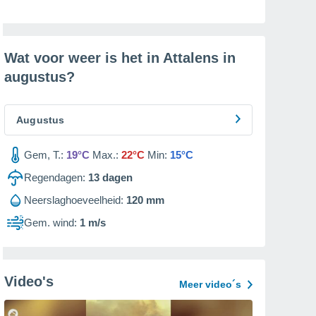
Wat voor weer is het in Attalens in
augustus
?
Augustus
Gem, T.:
19°C
Max.:
22°C
Min:
15°C
Regendagen:
13
dagen
Neerslaghoeveelheid:
120 mm
Gem. wind:
1 m/s
Video's
Meer video´s