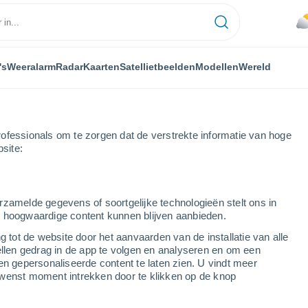
's
Weeralarm
Radar
Kaarten
Satellietbeelden
Modellen
Wereld
ofessionals om te zorgen dat de verstrekte informatie van hoge
bsite:
rzamelde gegevens of soortgelijke technologieën stelt ons in
s hoogwaardige content kunnen blijven aanbieden.
g tot de website door het aanvaarden van de installatie van alle
ellen gedrag in de app te volgen en analyseren en om een
...
en gepersonaliseerde content te laten zien. U vindt meer
wenst moment intrekken door te klikken op de knop
Per uur
Bewolkte lucht in de komende
uren