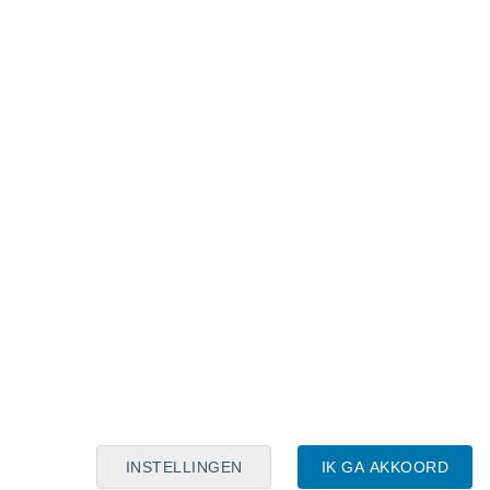
Maanskalender
Maa
Din
Woe
Don
Vri
Zat
Zon
6
7
8
9
10
11
12
13
14
15
16
17
18
19
INSTELLINGEN
IK GA AKKOORD
30