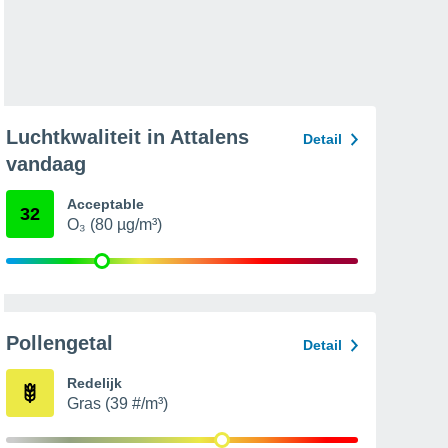
Luchtkwaliteit in Attalens
Detail
vandaag
Acceptable
32
O₃ (80 µg/m³)
Pollengetal
Detail
Redelijk
Gras (39 #/m³)