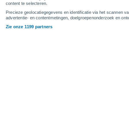
content te selecteren.
2
-
7
m/s
2
-
7
m/s
6
3
-
8
m/s
Precieze geolocatiegegevens en identificatie via het scannen v
advertentie- en contentmetingen, doelgroepenonderzoek en ontw
Het weer in Attalens vandaag
, 6 augu
Zie onze 1199 partners
Gedeeltelijk bewol
19°
05:00
Gevoelstemperatuu
Gedeeltelijk bewol
18°
06:00
Gevoelstemperatuu
Gedeeltelijk bewol
19°
08:00
Gevoelstemperatuu
Lichte regen
30%
23°
11:00
0.2 mm
Gevoelstemperatuu
Lichte regen
30%
25°
14:00
0.2 mm
Gevoelstemperatuu