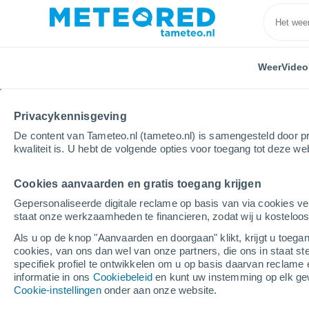
Weer
Video
Privacykennisgeving
De content van Tameteo.nl (tameteo.nl) is samengesteld door pr
kwaliteit is. U hebt de volgende opties voor toegang tot deze we
Cookies aanvaarden en gratis toegang krijgen
Home
Zwitserland
Kanton Fribourg
Attalens
Gepersonaliseerde digitale reclame op basis van via cookies ve
staat onze werkzaamheden te financieren, zodat wij u kosteloo
Weer Attalens
Als u op de knop "Aanvaarden en doorgaan" klikt, krijgt u toegan
cookies, van ons dan wel van onze partners, die ons in staat st
05:19
Donderdag
specifiek profiel te ontwikkelen om u op basis daarvan reclame 
informatie in ons
Cookiebeleid
en kunt uw instemming op elk ge
Cookie-instellingen
onder aan onze website.
Gedeeltelijk bewolkt