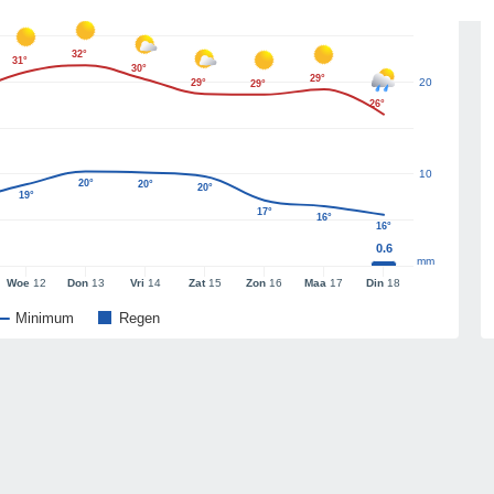
32°
31°
30°
29°
20
29°
29°
26°
10
20°
20°
20°
19°
17°
16°
16°
0.6
mm
Woe
12
Don
13
Vri
14
Zat
15
Zon
16
Maa
17
Din
18
Minimum
Regen