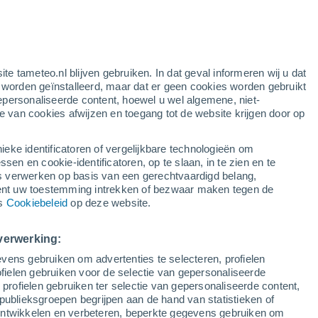
e
ite tameteo.nl blijven gebruiken. In dat geval informeren wij u dat
e worden geïnstalleerd, maar dat er geen cookies worden gebruikt
epersonaliseerde content, hoewel u wel algemene, niet-
ie van cookies afwijzen en toegang tot de website krijgen door op
Satelietbeelden
Weersmodellen
ieke identificatoren of vergelijkbare technologieën om
n en cookie-identificatoren, op te slaan, in te zien en te
erwerken op basis van een gerechtvaardigd belang,
ent uw toestemming intrekken of bezwaar maken tegen de
Zondag
Maandag
Dinsdag
Woensdag
ns
Cookiebeleid
op deze website.
9 Aug
10 Aug
11 Aug
12 Aug
verwerking:
vens gebruiken om advertenties te selecteren, profielen
80%
80%
ielen gebruiken voor de selectie van gepersonaliseerde
0.8 mm
3.2 mm
 profielen gebruiken ter selectie van gepersonaliseerde content,
30°
/
20°
26°
/
17°
29°
/
17°
31°
/
19°
publieksgroepen begrijpen aan de hand van statistieken of
 ontwikkelen en verbeteren, beperkte gegevens gebruiken om