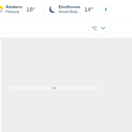
Attalens
Eindhoven
Rotterda
18°
14°
Fribourg
Noord-Brabant
Zuid-Hollan
°C