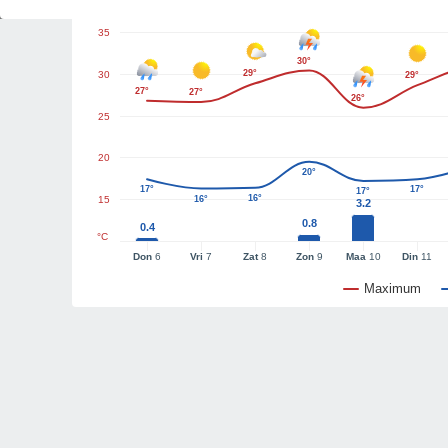
35
30°
29°
30
29°
27°
27°
26°
25
20
20°
17°
17°
17°
16°
15
16°
3.2
0.8
0.4
°C
Don
6
Vri
7
Zat
8
Zon
9
Maa
10
Din
11
Maximum