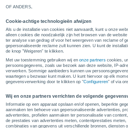
19°
OF ANDERS,
Afnemend
Cookie-achtige technologieën afwijzen
maan
Als u de installatie van cookies niet aanvaardt, kunt u onze webs
Gevoelstemperatuur 19°
Licht:
46%
alleen cookies die noodzakelijk zijn het browsen van de websit
ter analyse van gedrag of voor het weergeven van reclame of g
gepersonaliseerde reclame zult kunnen zien. U kunt de installat
de knop "Weigeren" te klikken.
Weer 1 - 7 dagen
Kaarten: Bewolking
Regenradar
Met uw toestemming gebruiken wij en
onze partners
cookies, un
persoonsgegevens, zoals uw bezoek aan deze website, IP-adresse
verwerken. Sommige aanbieders kunnen uw persoonsgegevens v
waartegen u bezwaar kunt maken. U kunt hiervoor op elk mom
Morgen
Zaterdag
Vandaag
gegevensverwerking door te klikken op "
Configureren
" of via o
7 Aug
8 Aug
6 Aug
Wij en onze partners verrichten de volgende gegevens
Informatie op een apparaat opslaan en/of openen, beperkte gege
50%
aanmaken ten behoeve van gepersonaliseerde advertenties, prof
0.4 mm
advertenties, profielen aanmaken ter personalisatie van content,
27°
/
16°
29°
/
16°
27°
/
17°
de prestaties van advertenties meten, contentprestaties meten, 
combinaties van gegevens uit verschillende bronnen, diensten