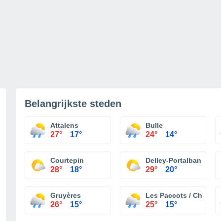
Belangrijkste steden
Attalens
Bulle
27°
17°
24°
14°
Courtepin
Delley-Portalban
28°
18°
29°
20°
Gruyères
Les Paccots / Chatel S
26°
15°
25°
15°