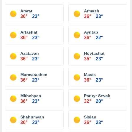
Ararat
Armash
36°
23°
36°
23°
Artashat
Ayntap
36°
23°
36°
22°
Azatavan
Hovtashat
36°
23°
35°
23°
Marmarashen
Masis
36°
23°
36°
23°
Mkhchyan
Paruyr Sevak
36°
23°
32°
20°
Shahumyan
Sisian
36°
23°
36°
23°