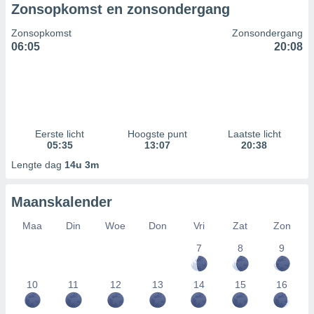
Zonsopkomst en zonsondergang
Zonsopkomst
Zonsondergang
06:05
20:08
Eerste licht
Hoogste punt
Laatste licht
05:35
13:07
20:38
Lengte dag
14u 3m
Maanskalender
Maa
Din
Woe
Don
Vri
Zat
Zon
7
8
9
10
11
12
13
14
15
16