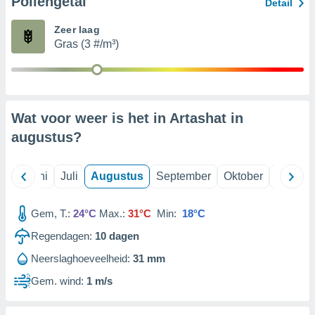
Pollengetal
Detail
Zeer laag
99 partners
Gras (3 #/m³)
Wat voor weer is het in Artashat in
augustus
?
Mei
Juni
Juli
Augustus
September
Oktober
Novemb
Gem, T.:
24°C
Max.:
31°C
Min:
18°C
Regendagen:
10
dagen
Neerslaghoeveelheid:
31 mm
Gem. wind:
1 m/s