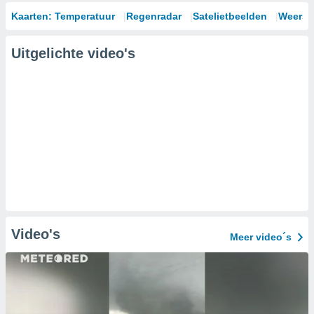
Kaarten: Temperatuur
Regenradar
Satelietbeelden
Weersm
Uitgelichte video's
Video's
Meer video´s