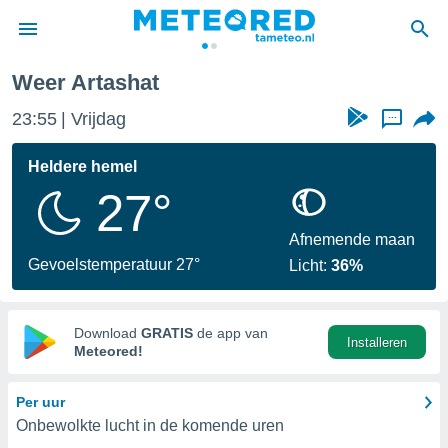
Weer Artashat
nnisgeving
23:55
Vrijdag
...
van
tameteo.nl)
teld door
Heldere hemel
s om te
27°
e verstrekte
an hoge
 U hebt de
Afnemende maan
ies voor
Gevoelstemperatuur 27°
Licht:
36%
deze
anvaarden
Download
GRATIS
de app van
Installeren
toegang
Meteored!
seerde
Per uur
lame op basis
Onbewolkte lucht in de komende uren
ies