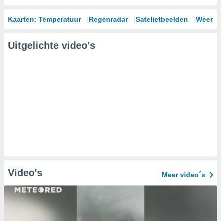
Kaarten: Temperatuur
Regenradar
Satelietbeelden
Weersm
Uitgelichte video's
Video's
Meer video´s