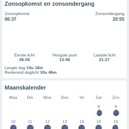
Zonsopkomst en zonsondergang
Zonsopkomst
Zonsondergang
06:37
20:55
Eerste licht
Hoogste punt
Laatste licht
06:05
13:46
21:27
Lengte dag
14u 18m
Resterend daglicht
10u 46m
Maanskalender
Maa
Din
Woe
Don
Vri
Zat
Zon
8
9
10
11
12
13
14
15
16