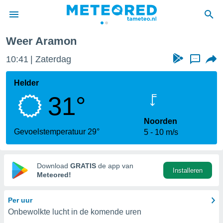
Weer Aramon
nnisgeving
10:41
Zaterdag
...
van
tameteo.nl)
teld door
Helder
s om te
31°
e verstrekte
an hoge
 U hebt de
Noorden
ies voor
Gevoelstemperatuur 29°
5
10 m/s
deze
anvaarden
Download
GRATIS
de app van
Installeren
toegang
Meteored!
seerde
Per uur
lame op basis
Onbewolkte lucht in de komende uren
ies