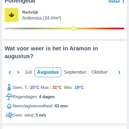
Pollengetal
Detail
Redelijk
99 partners
Ambrosia (34 #/m³)
Wat voor weer is het in Aramon in
augustus
?
Mei
Juni
Juli
Augustus
September
Oktober
Novemb
Gem, T.:
25°C
Max.:
31°C
Min:
19°C
Regendagen:
4
dagen
Neerslaghoeveelheid:
43 mm
Gem. wind:
3 m/s