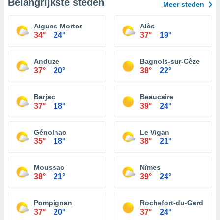
Belangrijkste steden
Meer steden
Aigues-Mortes
Alès
34°
24°
37°
19°
Anduze
Bagnols-sur-Cèze
37°
20°
38°
22°
Barjac
Beaucaire
37°
18°
39°
24°
Génolhac
Le Vigan
35°
18°
38°
21°
Moussac
Nîmes
38°
21°
39°
24°
Pompignan
Rochefort-du-Gard
37°
20°
37°
24°