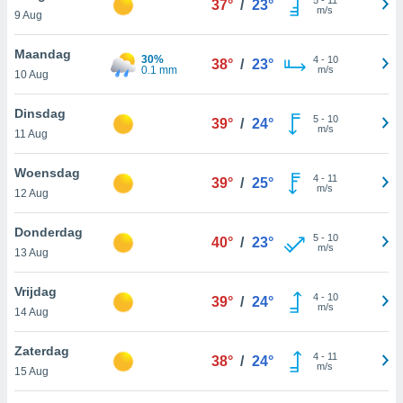
37°
/
23°
aliseerde
m/s
9 Aug
aten zien. U
nformatie in
Maandag
leid
en kunt
30%
4
-
10
38°
/
23°
0.1 mm
m/s
ng op elk
10 Aug
ment
or te klikken
Dinsdag
5
-
10
39°
/
24°
m/s
11 Aug
lingen
onder
bsite.
Woensdag
4
-
11
39°
/
25°
m/s
12 Aug
,
htige
Donderdag
5
-
10
40°
/
23°
ieën
m/s
13 Aug
allatie van
Vrijdag
4
-
10
39°
/
24°
 aanvaardt,
m/s
14 Aug
 website
lijven
Zaterdag
n dat geval
4
-
11
38°
/
24°
m/s
15 Aug
ij u dat
es die