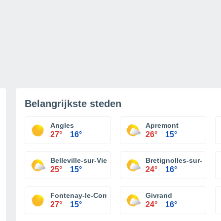
Belangrijkste steden
Angles
Apremont
27°
16°
26°
15°
Belleville-sur-Vie
Bretignolles-sur-Mer
25°
15°
24°
16°
Fontenay-le-Comte
Givrand
27°
15°
24°
16°