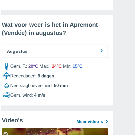
Wat voor weer is het in Apremont
(Vendée) in
augustus
?
Augustus
Gem, T.:
20°C
Max.:
24°C
Min:
15°C
Regendagen:
9
dagen
Neerslaghoeveelheid:
50 mm
Gem. wind:
4 m/s
Video's
Meer video´s