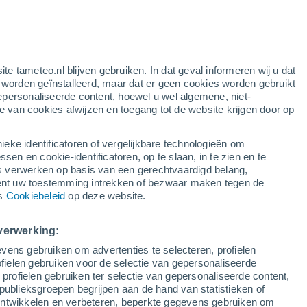
g
ite tameteo.nl blijven gebruiken. In dat geval informeren wij u dat
e worden geïnstalleerd, maar dat er geen cookies worden gebruikt
epersonaliseerde content, hoewel u wel algemene, niet-
ie van cookies afwijzen en toegang tot de website krijgen door op
r
Satelietbeelden
Weersmodellen
ieke identificatoren of vergelijkbare technologieën om
n en cookie-identificatoren, op te slaan, in te zien en te
erwerken op basis van een gerechtvaardigd belang,
ent uw toestemming intrekken of bezwaar maken tegen de
Zondag
Maandag
Dinsdag
Woensdag
ns
Cookiebeleid
op deze website.
9 Aug
10 Aug
11 Aug
12 Aug
verwerking:
vens gebruiken om advertenties te selecteren, profielen
30%
ielen gebruiken voor de selectie van gepersonaliseerde
0.4 mm
 profielen gebruiken ter selectie van gepersonaliseerde content,
29°
/
18°
33°
/
18°
37°
/
22°
33°
/
23°
publieksgroepen begrijpen aan de hand van statistieken of
 ontwikkelen en verbeteren, beperkte gegevens gebruiken om