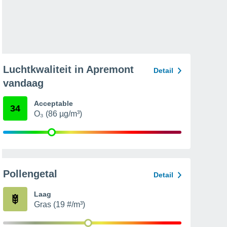
Luchtkwaliteit in Apremont
Detail
vandaag
Acceptable
34
O₃ (86 µg/m³)
Pollengetal
Detail
Laag
Gras (19 #/m³)