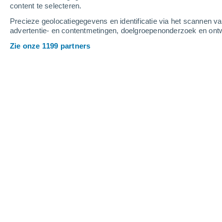
content te selecteren.
5
-
9
m/s
4
-
8
m/s
4
-
9
m/s
Precieze geolocatiegegevens en identificatie via het scannen v
advertentie- en contentmetingen, doelgroepenonderzoek en ontw
Het weer in Apremont vandaag
, 6 au
Zie onze 1199 partners
Helder
25°
15:00
Gevoelstemperatuu
Helder
25°
16:00
Gevoelstemperatuu
Helder
25°
17:00
Gevoelstemperatuu
Helder
25°
18:00
Gevoelstemperatuu
Helder
24°
19:00
Gevoelstemperatuu