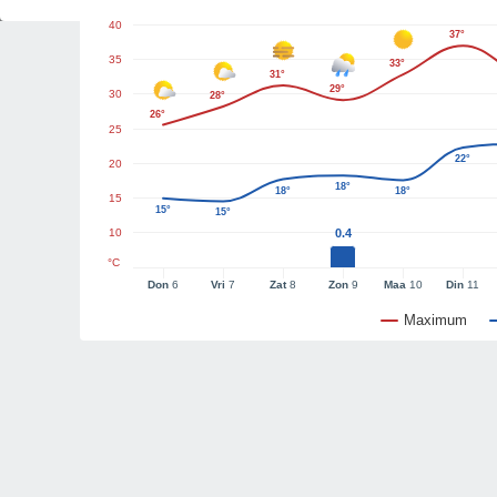
40
37°
35
33°
31°
29°
30
28°
26°
25
22°
20
18°
18°
18°
15
15°
15°
10
0.4
°C
Don
6
Vri
7
Zat
8
Zon
9
Maa
10
Din
11
Maximum