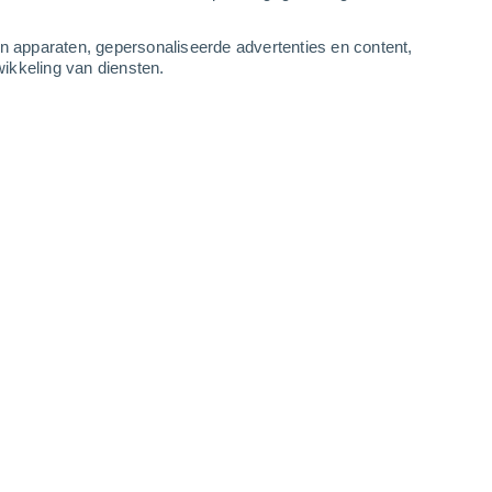
4
-
9
m/s
4
-
8
m/s
5
-
9
m/s
4
-
9
m/s
an apparaten, gepersonaliseerde advertenties en content,
ikkeling van diensten.
gustus
Noorden
7 Matig
r
25°
3
-
8 m/s
SPF:
15-25
Noorden
5 Zwak
r
26°
3
-
8 m/s
SPF:
6-10
Noorden
4 Zwak
r
26°
4
-
9 m/s
SPF:
6-10
Noorden
2 Vrijwel geen
r
26°
4
-
9 m/s
SPF:
nee
Noordwesten
1 Vrijwel geen
r
25°
4
-
9 m/s
SPF:
nee