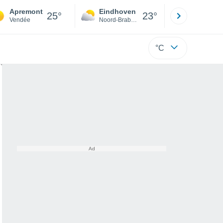
Apremont
Eindhoven
Rotterda
25°
23°
Vendée
Noord-Brabant
Zuid-Hollan
°C