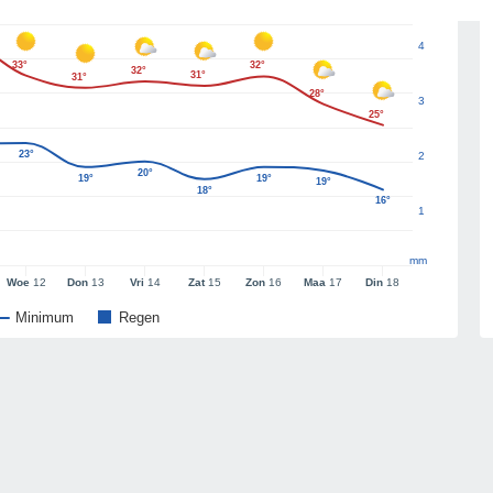
4
33°
32°
32°
31°
31°
28°
3
25°
23°
2
20°
19°
19°
19°
18°
16°
1
mm
Woe
12
Don
13
Vri
14
Zat
15
Zon
16
Maa
17
Din
18
Minimum
Regen