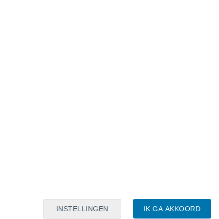
Maanskalender
Maa
Din
Woe
Don
Vri
Zat
Zon
6
7
8
9
10
11
12
13
14
15
16
17
18
19
INSTELLINGEN
IK GA AKKOORD
5