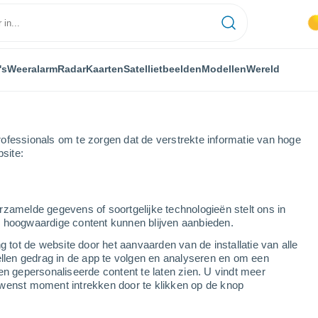
's
Weeralarm
Radar
Kaarten
Satellietbeelden
Modellen
Wereld
ofessionals om te zorgen dat de verstrekte informatie van hoge
bsite:
remont
rzamelde gegevens of soortgelijke technologieën stelt ons in
s hoogwaardige content kunnen blijven aanbieden.
e)
g tot de website door het aanvaarden van de installatie van alle
ellen gedrag in de app te volgen en analyseren en om een
...
en gepersonaliseerde content te laten zien. U vindt meer
wenst moment intrekken door te klikken op de knop
Per uur
Onbewolkte lucht in de komende
uren