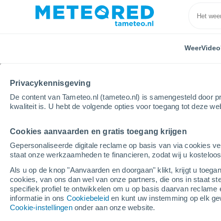
Weer
Video
Privacykennisgeving
De content van Tameteo.nl (tameteo.nl) is samengesteld door pr
kwaliteit is. U hebt de volgende opties voor toegang tot deze we
Cookies aanvaarden en gratis toegang krijgen
Home
Frankrijk
Pays de la Loire
Vendée
Ap
Gepersonaliseerde digitale reclame op basis van via cookies ve
staat onze werkzaamheden te financieren, zodat wij u kosteloo
Weer Apremont (Vendé
Als u op de knop "Aanvaarden en doorgaan" klikt, krijgt u toegan
cookies, van ons dan wel van onze partners, die ons in staat st
15:11
Donderdag
specifiek profiel te ontwikkelen om u op basis daarvan reclame 
informatie in ons
Cookiebeleid
en kunt uw instemming op elk ge
Cookie-instellingen
onder aan onze website.
Helder