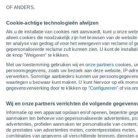
25°
OF ANDERS,
Cookie-achtige technologieën afwijzen
UV
7 Mati
Als u de installatie van cookies niet aanvaardt, kunt u onze webs
Gevoelstemperatuur 25°
SPF
15-25
alleen cookies die noodzakelijk zijn het browsen van de websit
ter analyse van gedrag of voor het weergeven van reclame of g
gepersonaliseerde reclame zult kunnen zien. U kunt de installat
de knop "Weigeren" te klikken.
Weer 1 - 7 dagen
Kaarten: Temperatuur
Regenrada
Met uw toestemming gebruiken wij en
onze partners
cookies, un
persoonsgegevens, zoals uw bezoek aan deze website, IP-adresse
verwerken. Sommige aanbieders kunnen uw persoonsgegevens v
waartegen u bezwaar kunt maken. U kunt hiervoor op elk mom
Morgen
Zaterdag
Vandaag
gegevensverwerking door te klikken op "
Configureren
" of via o
7 Aug
8 Aug
6 Aug
Wij en onze partners verrichten de volgende gegevens
Informatie op een apparaat opslaan en/of openen, beperkte gege
aanmaken ten behoeve van gepersonaliseerde advertenties, prof
advertenties, profielen aanmaken ter personalisatie van content,
28°
/
15°
31°
/
18°
26°
/
15°
de prestaties van advertenties meten, contentprestaties meten, 
combinaties van gegevens uit verschillende bronnen, diensten