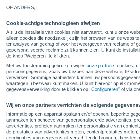
25°
OF ANDERS,
Cookie-achtige technologieën afwijzen
Oosten
Als u de installatie van cookies niet aanvaardt, kunt u onze webs
Gevoelstemperatuur 26°
2
-
5 m/s
alleen cookies die noodzakelijk zijn het browsen van de websit
ter analyse van gedrag of voor het weergeven van reclame of g
gepersonaliseerde reclame zult kunnen zien. U kunt de installat
de knop "Weigeren" te klikken.
Weer 1 - 7 dagen
Kaarten: Bewolking
Regenradar
Met uw toestemming gebruiken wij en
onze partners
cookies, un
persoonsgegevens, zoals uw bezoek aan deze website, IP-adresse
verwerken. Sommige aanbieders kunnen uw persoonsgegevens v
waartegen u bezwaar kunt maken. U kunt hiervoor op elk mom
Morgen
Maandag
Vandaag
gegevensverwerking door te klikken op "
Configureren
" of via o
9 Aug
10 Aug
8 Aug
Wij en onze partners verrichten de volgende gegevens
Informatie op een apparaat opslaan en/of openen, beperkte gege
aanmaken ten behoeve van gepersonaliseerde advertenties, prof
advertenties, profielen aanmaken ter personalisatie van content,
29°
/
14°
26°
/
15°
25°
/
12°
de prestaties van advertenties meten, contentprestaties meten, 
combinaties van gegevens uit verschillende bronnen, diensten