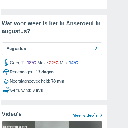
Wat voor weer is het in Anseroeul in
augustus
?
Augustus
Gem, T.:
18°C
Max.:
22°C
Min:
14°C
Regendagen:
13
dagen
Neerslaghoeveelheid:
78 mm
Gem. wind:
3 m/s
Video's
Meer video´s