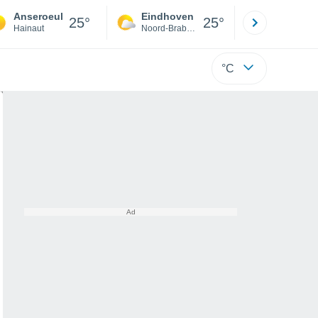
Anseroeul
Eindhoven
Rotterda
25°
25°
Hainaut
Noord-Brabant
Zuid-Hollan
°C