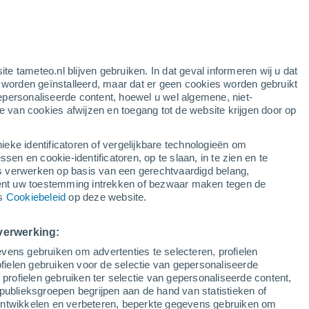
gele waarschuwing
matige waarschuwing voor warme
temperaturen in Anseroeul vandaag
ite tameteo.nl blijven gebruiken. In dat geval informeren wij u dat
e worden geïnstalleerd, maar dat er geen cookies worden gebruikt
epersonaliseerde content, hoewel u wel algemene, niet-
ie van cookies afwijzen en toegang tot de website krijgen door op
Satelietbeelden
Weersmodellen
ieke identificatoren of vergelijkbare technologieën om
n en cookie-identificatoren, op te slaan, in te zien en te
erwerken op basis van een gerechtvaardigd belang,
ent uw toestemming intrekken of bezwaar maken tegen de
Dinsdag
Woensdag
Donderdag
Vrijdag
ns
Cookiebeleid
op deze website.
11 Aug
12 Aug
13 Aug
14 Aug
verwerking:
vens gebruiken om advertenties te selecteren, profielen
ielen gebruiken voor de selectie van gepersonaliseerde
 profielen gebruiken ter selectie van gepersonaliseerde content,
24°
/
13°
29°
/
14°
32°
/
15°
33°
/
17°
publieksgroepen begrijpen aan de hand van statistieken of
 ontwikkelen en verbeteren, beperkte gegevens gebruiken om