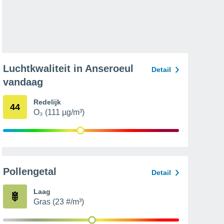
Luchtkwaliteit in Anseroeul
Detail
vandaag
Redelijk
44
O₃ (111 µg/m³)
Pollengetal
Detail
Laag
Gras (23 #/m³)