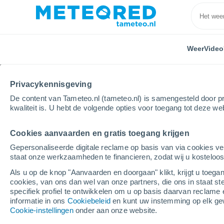
Weer
Video
Privacykennisgeving
De content van Tameteo.nl (tameteo.nl) is samengesteld door pr
kwaliteit is. U hebt de volgende opties voor toegang tot deze we
Cookies aanvaarden en gratis toegang krijgen
Home
België
Waals Gewest
Henegouwen
A
Gepersonaliseerde digitale reclame op basis van via cookies ve
staat onze werkzaamheden te financieren, zodat wij u kosteloo
Weer Anseroeul
Als u op de knop "Aanvaarden en doorgaan" klikt, krijgt u toegan
cookies, van ons dan wel van onze partners, die ons in staat st
17:43
Zaterdag
specifiek profiel te ontwikkelen om u op basis daarvan reclame 
informatie in ons
Cookiebeleid
en kunt uw instemming op elk ge
Cookie-instellingen
onder aan onze website.
Helder