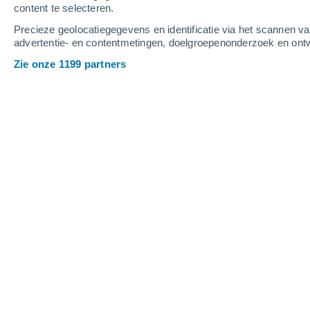
content te selecteren.
3
-
7
m/s
5
-
10
m/s
4
-
8
m/s
Precieze geolocatiegegevens en identificatie via het scannen v
advertentie- en contentmetingen, doelgroepenonderzoek en ontw
Het weer in Anseroeul vandaag
, 8 au
Zie onze 1199 partners
Verspreide wolken
25°
17:00
Gevoelstemperatuu
Helder
25°
18:00
Gevoelstemperatuu
Helder
25°
19:00
Gevoelstemperatuu
Verspreide wolken
23°
20:00
Gevoelstemperatuu
Helder
21°
21:00
Gevoelstemperatuu