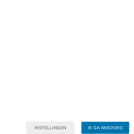
Maanskalender
Maa
Din
Woe
Don
Vri
Zat
Zon
8
9
10
11
12
13
14
15
16
17
18
19
20
21
INSTELLINGEN
IK GA AKKOORD
7.5