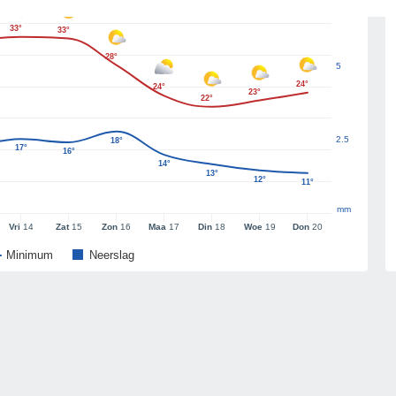
33°
33°
28°
5
24°
24°
23°
22°
2.5
18°
17°
16°
14°
13°
12°
11°
mm
Vri
14
Zat
15
Zon
16
Maa
17
Din
18
Woe
19
Don
20
Minimum
Neerslag