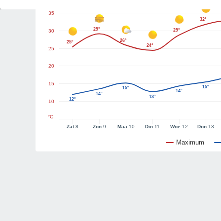
35
32°
29°
29°
30
26°
25°
24°
25
20
15
15°
15°
14°
14°
13°
12°
10
°C
Zat
8
Zon
9
Maa
10
Din
11
Woe
12
Don
13
Maximum