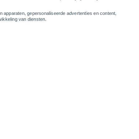
4
-
9
m/s
4
-
8
m/s
3
-
6
m/s
3
-
8
m/s
an apparaten, gepersonaliseerde advertenties en content,
ikkeling van diensten.
gustus
Oosten
3 Zwak
r
26°
2
-
6 m/s
SPF:
6-10
Oosten
2 Vrijwel geen
r
26°
2
-
5 m/s
SPF:
nee
Oosten
1 Vrijwel geen
r
26°
2
-
4 m/s
SPF:
nee
Oosten
0 Vrijwel geen
r
25°
1
-
3 m/s
SPF:
nee
Noordoosten
0 Vrijwel geen
r
21°
1
-
2 m/s
SPF:
nee