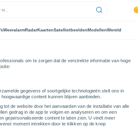
's
Weeralarm
Radar
Kaarten
Satellietbeelden
Modellen
Wereld
ofessionals om te zorgen dat de verstrekte informatie van hoge
bsite:
nseroeul
rzamelde gegevens of soortgelijke technologieën stelt ons in
s hoogwaardige content kunnen blijven aanbieden.
g tot de website door het aanvaarden van de installatie van alle
ellen gedrag in de app te volgen en analyseren en om een
...
en gepersonaliseerde content te laten zien. U vindt meer
wenst moment intrekken door te klikken op de knop
Per uur
Wisselend bewolkt in de
komende uren