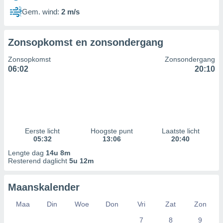
Gem. wind:
2 m/s
Zonsopkomst en zonsondergang
Zonsopkomst
Zonsondergang
06:02
20:10
Eerste licht
Hoogste punt
Laatste licht
05:32
13:06
20:40
Lengte dag
14u 8m
Resterend daglicht
5u 12m
Maanskalender
Maa
Din
Woe
Don
Vri
Zat
Zon
7
8
9