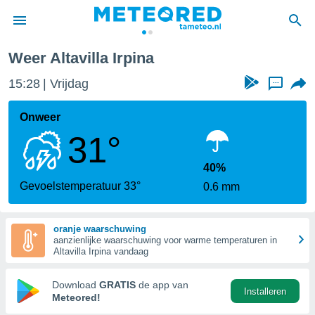
Weer Altavilla Irpina
nnisgeving
15:28
Vrijdag
...
van
tameteo.nl)
teld door
Onweer
s om te
31°
e verstrekte
an hoge
 U hebt de
40%
ies voor
Gevoelstemperatuur 33°
0.6 mm
deze
oranje waarschuwing
anvaarden
aanzienlijke waarschuwing voor warme temperaturen in
toegang
Altavilla Irpina vandaag
seerde
Download
GRATIS
de app van
Installeren
lame op basis
Meteored!
ies