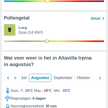
99 partners
Pollengetal
Detail
Laag
Gras (14 #/m³)
Wat voor weer is het in Altavilla Irpina
in
augustus
?
Mei
Juni
Juli
Augustus
September
Oktober
Novemb
Gem, T.:
24°C
Max.:
29°C
Min:
19°C
Regendagen:
6
dagen
Neerslaghoeveelheid:
30 mm