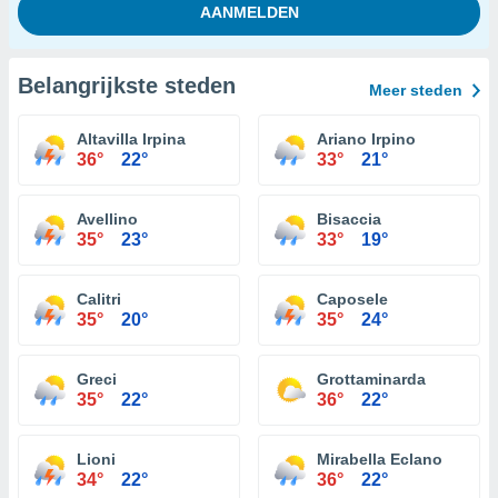
Belangrijkste steden
Meer steden
Altavilla Irpina
Ariano Irpino
36°
22°
33°
21°
Avellino
Bisaccia
35°
23°
33°
19°
Calitri
Caposele
35°
20°
35°
24°
Greci
Grottaminarda
35°
22°
36°
22°
Lioni
Mirabella Eclano
34°
22°
36°
22°