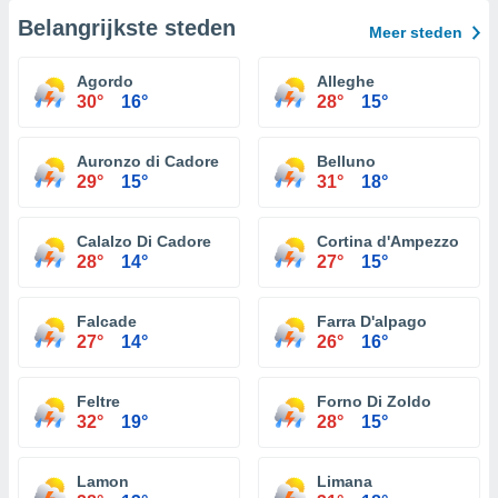
Belangrijkste steden
Meer steden
Agordo
Alleghe
30°
16°
28°
15°
Auronzo di Cadore
Belluno
29°
15°
31°
18°
Calalzo Di Cadore
Cortina d'Ampezzo
28°
14°
27°
15°
Falcade
Farra D'alpago
27°
14°
26°
16°
Feltre
Forno Di Zoldo
32°
19°
28°
15°
Lamon
Limana