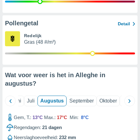
99 partners
Pollengetal
Detail
Redelijk
Gras (48 #/m³)
Wat voor weer is het in Alleghe in
augustus
?
Mei
Juni
Juli
Augustus
September
Oktober
Novemb
Gem, T.:
13°C
Max.:
17°C
Min:
8°C
Regendagen:
21
dagen
Neerslaghoeveelheid:
232 mm