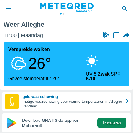
Weer Alleghe
nnisgeving
11:00
Maandag
...
van
tameteo.nl)
teld door
Verspreide wolken
s om te
26°
e verstrekte
an hoge
 U hebt de
UV
5 Zwak
SPF
ies voor
Gevoelstemperatuur 26°
6-10
deze
gele waarschuwing
anvaarden
matige waarschuwing voor warme temperaturen in Alleghe
toegang
vandaag
seerde
Download
GRATIS
de app van
Installeren
lame op basis
Meteored!
ies