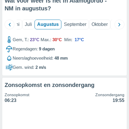
Wat voor weer is het in Alamogordo -
NM in
augustus
?
99 partners
Mei
Juni
Juli
Augustus
September
Oktober
Novemb
Gem, T.:
23°C
Max.:
30°C
Min:
17°C
Regendagen:
9
dagen
Neerslaghoeveelheid:
48 mm
Gem. wind:
2 m/s
Zonsopkomst en zonsondergang
Zonsopkomst
Zonsondergang
06:23
19:55