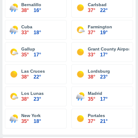
Bernalillo
Carlsbad
38°
16°
37°
22°
Cuba
Farmington
33°
18°
37°
19°
Gallup
Grant County Airport Sil
35°
17°
33°
17°
Las Cruces
Lordsburg
38°
22°
38°
23°
Los Lunas
Madrid
38°
23°
35°
17°
New York
Portales
35°
18°
37°
21°