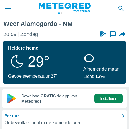
Weer Alamogordo - NM
nnisgeving
20:59
Zondag
...
van
tameteo.nl)
teld door
Heldere hemel
s om te
29°
e verstrekte
an hoge
 U hebt de
Afnemende maan
ies voor
Gevoelstemperatuur 27°
Licht:
12%
deze
anvaarden
Download
GRATIS
de app van
Installeren
toegang
Meteored!
seerde
Per uur
lame op basis
Onbewolkte lucht in de komende uren
ies