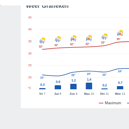
Weer Grafieken
45
40
35°
35
33°
33°
32°
32°
32°
30
25
24°
23°
22°
22°
20
21°
1.4
1.2
0.9
0.7
0.3
0.2
°C
Vri
7
Zat
8
Zon
9
Maa
10
Din
11
Woe
12
Maximum