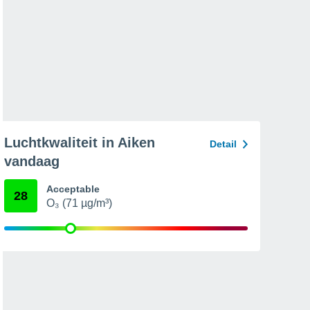
Luchtkwaliteit in Aiken
Detail
vandaag
Acceptable
28
O₃ (71 µg/m³)