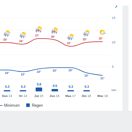
15
37°
36°
35°
35°
35°
34°
10
33°
5
25°
25°
24°
24°
23°
23°
21°
0.8
0.5
0.3
0.3
0.3
0.3
mm
Don
13
Vri
14
Zat
15
Zon
16
Maa
17
Din
18
Woe
19
Minimum
Regen