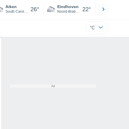
Aiken
Eindhoven
Rotterda
26°
22°
South Carolina
Noord-Brabant
Zuid-Hollan
°C