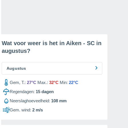
Wat voor weer is het in Aiken - SC in
augustus
?
Augustus
Gem, T.:
27°C
Max.:
32°C
Min:
22°C
Regendagen:
15
dagen
Neerslaghoeveelheid:
108 mm
Gem. wind:
2 m/s