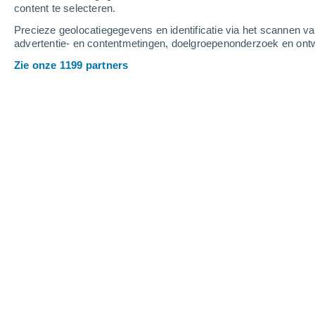
content te selecteren.
3
-
8
m/s
3
-
7
m/s
3
-
8
m/s
Precieze geolocatiegegevens en identificatie via het scannen v
advertentie- en contentmetingen, doelgroepenonderzoek en ontw
Het weer in Aiken - SC vandaag
, 7 au
Zie onze 1199 partners
Bewolking
26°
10:00
Gevoelstemperatu
Bewolking
27°
11:00
Gevoelstemperatu
Gedeeltelijk bewo
29°
12:00
Gevoelstemperatu
Gedeeltelijk bewo
30°
13:00
Gevoelstemperatu
Gedeeltelijk bewo
31°
14:00
Gevoelstemperatu