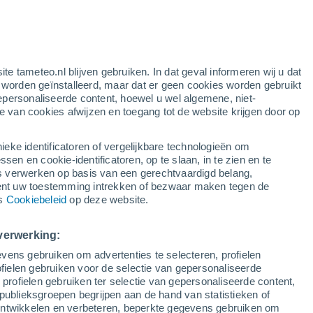
en
ite tameteo.nl blijven gebruiken. In dat geval informeren wij u dat
e worden geïnstalleerd, maar dat er geen cookies worden gebruikt
epersonaliseerde content, hoewel u wel algemene, niet-
ie van cookies afwijzen en toegang tot de website krijgen door op
r
Satelietbeelden
Weersmodellen
ieke identificatoren of vergelijkbare technologieën om
n en cookie-identificatoren, op te slaan, in te zien en te
erwerken op basis van een gerechtvaardigd belang,
ent uw toestemming intrekken of bezwaar maken tegen de
aandag
Dinsdag
Woensdag
Donderdag
ns
Cookiebeleid
op deze website.
10 Aug
11 Aug
12 Aug
13 Aug
verwerking:
vens gebruiken om advertenties te selecteren, profielen
80%
70%
60%
60%
ielen gebruiken voor de selectie van gepersonaliseerde
1.4 mm
0.2 mm
0.7 mm
0.3 mm
 profielen gebruiken ter selectie van gepersonaliseerde content,
33°
/
23°
33°
/
22°
35°
/
24°
35°
/
24°
publieksgroepen begrijpen aan de hand van statistieken of
 ontwikkelen en verbeteren, beperkte gegevens gebruiken om