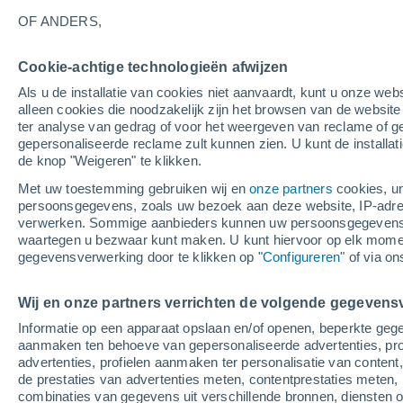
26°
OF ANDERS,
Cookie-achtige technologieën afwijzen
Zuidoost
Als u de installatie van cookies niet aanvaardt, kunt u onze webs
Gevoelstemperatuur 27°
1
-
4 m/s
alleen cookies die noodzakelijk zijn het browsen van de websit
ter analyse van gedrag of voor het weergeven van reclame of g
gepersonaliseerde reclame zult kunnen zien. U kunt de installat
de knop "Weigeren" te klikken.
Weer 1 - 7 dagen
Kaarten: Temperatuur
Regenrada
Met uw toestemming gebruiken wij en
onze partners
cookies, un
persoonsgegevens, zoals uw bezoek aan deze website, IP-adresse
verwerken. Sommige aanbieders kunnen uw persoonsgegevens v
waartegen u bezwaar kunt maken. U kunt hiervoor op elk mom
Morgen
Zondag
M
Vandaag
gegevensverwerking door te klikken op "
Configureren
" of via o
8 Aug
9 Aug
7 Aug
Wij en onze partners verrichten de volgende gegevens
Informatie op een apparaat opslaan en/of openen, beperkte gege
60%
70%
50%
aanmaken ten behoeve van gepersonaliseerde advertenties, prof
0.9 mm
1.2 mm
0.3 mm
advertenties, profielen aanmaken ter personalisatie van content,
32°
/
21°
32°
/
22°
32°
/
21°
de prestaties van advertenties meten, contentprestaties meten, 
combinaties van gegevens uit verschillende bronnen, diensten