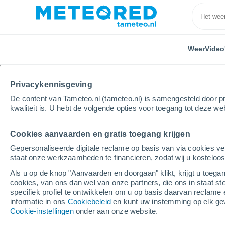
Weer
Video
Privacykennisgeving
De content van Tameteo.nl (tameteo.nl) is samengesteld door pr
kwaliteit is. U hebt de volgende opties voor toegang tot deze we
Cookies aanvaarden en gratis toegang krijgen
Home
Verenigde Staten
South Carolina
Aiken
Gepersonaliseerde digitale reclame op basis van via cookies ve
staat onze werkzaamheden te financieren, zodat wij u kosteloo
Weer Aiken - SC
Als u op de knop "Aanvaarden en doorgaan" klikt, krijgt u toegan
cookies, van ons dan wel van onze partners, die ons in staat st
09:58
Vrijdag
specifiek profiel te ontwikkelen om u op basis daarvan reclame 
informatie in ons
Cookiebeleid
en kunt uw instemming op elk ge
Cookie-instellingen
onder aan onze website.
Bewolking