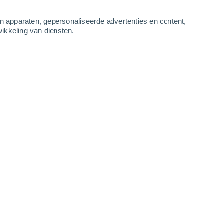
3
-
6
m/s
4
-
9
m/s
5
-
11
m/s
4
-
11
m/s
an apparaten, gepersonaliseerde advertenties en content,
ikkeling van diensten.
gustus
Zuidoosten
2 Vrijwel geen
ur
27°
1
-
4 m/s
SPF:
nee
Zuiden
3 Zwak
ur
30°
1
-
4 m/s
SPF:
6-10
lkt
Zuiden
5 Zwak
ur
33°
1
-
5 m/s
SPF:
6-10
lkt
Zuiden
8 Sterk!
ur
34°
1
-
5 m/s
SPF:
25-50
lkt
Zuiden
7 Matig
ur
34°
1
-
4 m/s
SPF:
15-25