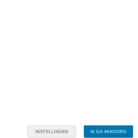
Maanskalender
Maa
Din
Woe
Don
Vri
Zat
Zon
7
8
9
10
11
12
13
14
15
16
17
18
19
20
INSTELLINGEN
IK GA AKKOORD