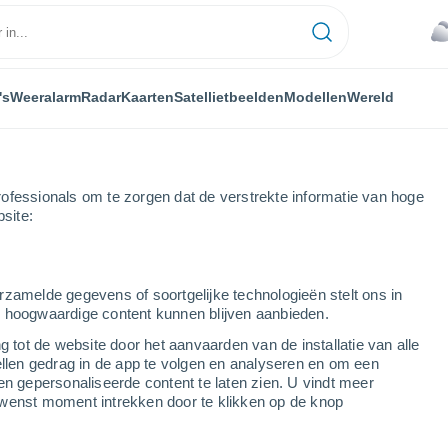
's
Weeralarm
Radar
Kaarten
Satellietbeelden
Modellen
Wereld
ofessionals om te zorgen dat de verstrekte informatie van hoge
bsite:
rzamelde gegevens of soortgelijke technologieën stelt ons in
s hoogwaardige content kunnen blijven aanbieden.
g tot de website door het aanvaarden van de installatie van alle
ellen gedrag in de app te volgen en analyseren en om een
...
en gepersonaliseerde content te laten zien. U vindt meer
wenst moment intrekken door te klikken op de knop
Per uur
Verstikkende hitte in de komende
uren