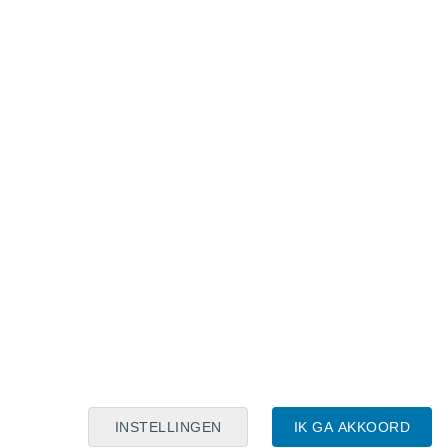
Maanskalender
Maa
Din
Woe
Don
Vri
Zat
Zon
8
9
10
11
12
13
14
15
16
17
18
19
20
21
INSTELLINGEN
IK GA AKKOORD