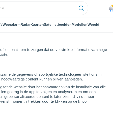
's
Weeralarm
Radar
Kaarten
Satellietbeelden
Modellen
Wereld
ofessionals om te zorgen dat de verstrekte informatie van hoge
bsite:
rzamelde gegevens of soortgelijke technologieën stelt ons in
s hoogwaardige content kunnen blijven aanbieden.
g tot de website door het aanvaarden van de installatie van alle
ellen gedrag in de app te volgen en analyseren en om een
...
en gepersonaliseerde content te laten zien. U vindt meer
wenst moment intrekken door te klikken op de knop
Per uur
Lichte regen in de komende uren