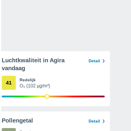
Luchtkwaliteit in Agira
Detail
vandaag
Redelijk
41
O₃ (102 µg/m³)
Pollengetal
Detail