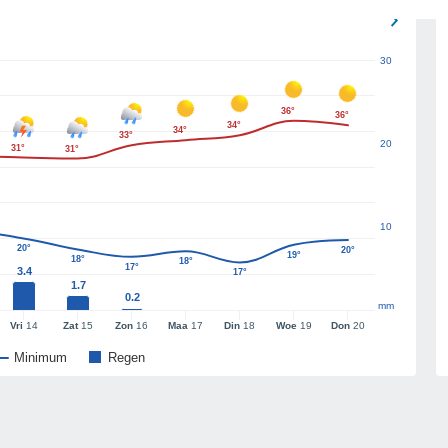
30
36°
36°
34°
34°
33°
20
31°
31°
10
20°
20°
19°
18°
18°
17°
3.4
17°
1.7
0.2
mm
Vri
14
Zat
15
Zon
16
Maa
17
Din
18
Woe
19
Don
20
Minimum
Regen