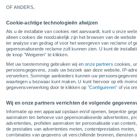
33°
OF ANDERS,
Cookie-achtige technologieën afwijzen
Zuidoost
Als u de installatie van cookies niet aanvaardt, kunt u onze webs
Gevoelstemperatuur 32°
4
-
9 m/s
alleen cookies die noodzakelijk zijn het browsen van de websit
ter analyse van gedrag of voor het weergeven van reclame of g
gepersonaliseerde reclame zult kunnen zien. U kunt de installat
de knop "Weigeren" te klikken.
Weer 1 - 7 dagen
Kaarten: Regen
Regenradar
Sate
Met uw toestemming gebruiken wij en
onze partners
cookies, un
persoonsgegevens, zoals uw bezoek aan deze website, IP-adresse
verwerken. Sommige aanbieders kunnen uw persoonsgegevens v
waartegen u bezwaar kunt maken. U kunt hiervoor op elk mom
Morgen
Maandag
Vandaag
gegevensverwerking door te klikken op "
Configureren
" of via o
9 Aug
10 Aug
8 Aug
Wij en onze partners verrichten de volgende gegevens
Informatie op een apparaat opslaan en/of openen, beperkte gege
70%
60%
30%
aanmaken ten behoeve van gepersonaliseerde advertenties, prof
1 mm
0.5 mm
0.4 mm
advertenties, profielen aanmaken ter personalisatie van content,
34°
/
20°
35°
/
20°
35°
/
20°
de prestaties van advertenties meten, contentprestaties meten, 
combinaties van gegevens uit verschillende bronnen, diensten