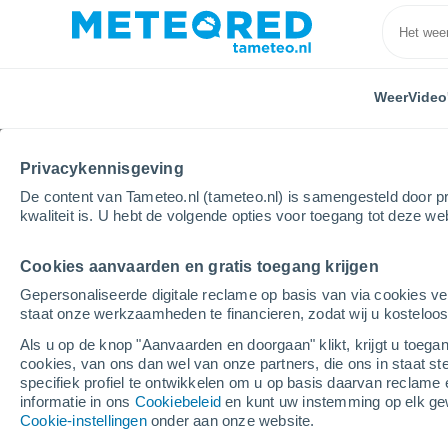
Weer
Video
Privacykennisgeving
De content van Tameteo.nl (tameteo.nl) is samengesteld door pr
kwaliteit is. U hebt de volgende opties voor toegang tot deze we
Cookies aanvaarden en gratis toegang krijgen
Home
Italië
Provincie Enna
Agira
Gepersonaliseerde digitale reclame op basis van via cookies ve
staat onze werkzaamheden te financieren, zodat wij u kosteloo
Weer Agira
Als u op de knop "Aanvaarden en doorgaan" klikt, krijgt u toegan
cookies, van ons dan wel van onze partners, die ons in staat st
16:09
Zaterdag
specifiek profiel te ontwikkelen om u op basis daarvan reclame 
informatie in ons
Cookiebeleid
en kunt uw instemming op elk ge
Cookie-instellingen
onder aan onze website.
Verspreide wolken