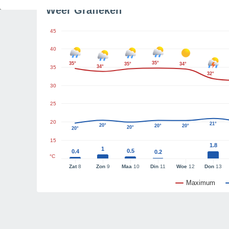
Weer Grafieken
45
40
35°
35°
35°
34°
34°
35
32°
30
25
20
21°
20°
20°
20°
20°
20°
15
1.8
1
0.5
0.4
0.2
°C
Zat
8
Zon
9
Maa
10
Din
11
Woe
12
Don
13
Maximum