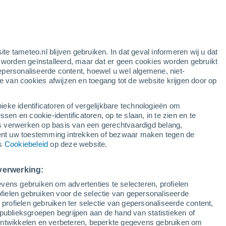
rode waarschuwing
extreme waarschuwing voor warme
temperaturen in Agira vandaag
en
ite tameteo.nl blijven gebruiken. In dat geval informeren wij u dat
e worden geïnstalleerd, maar dat er geen cookies worden gebruikt
epersonaliseerde content, hoewel u wel algemene, niet-
ie van cookies afwijzen en toegang tot de website krijgen door op
lietbeelden
Weersmodellen
ieke identificatoren of vergelijkbare technologieën om
n en cookie-identificatoren, op te slaan, in te zien en te
erwerken op basis van een gerechtvaardigd belang,
ent uw toestemming intrekken of bezwaar maken tegen de
Dinsdag
Woensdag
Donderdag
Vrijdag
ns
Cookiebeleid
op deze website.
11 Aug
12 Aug
13 Aug
14 Aug
verwerking:
vens gebruiken om advertenties te selecteren, profielen
40%
80%
80%
ielen gebruiken voor de selectie van gepersonaliseerde
0.2 mm
1.8 mm
3.4 mm
 profielen gebruiken ter selectie van gepersonaliseerde content,
35°
/
20°
34°
/
20°
32°
/
21°
31°
/
20°
publieksgroepen begrijpen aan de hand van statistieken of
 ontwikkelen en verbeteren, beperkte gegevens gebruiken om