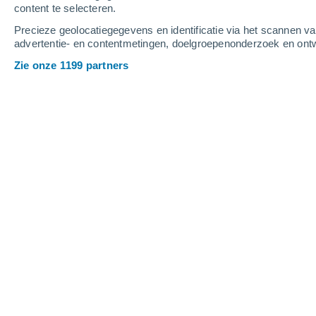
content te selecteren.
4
-
10
m/s
4
-
8
m/s
5
-
11
m/s
Precieze geolocatiegegevens en identificatie via het scannen v
advertentie- en contentmetingen, doelgroepenonderzoek en ontw
Het weer in Agira vandaag
, 8 augustu
Zie onze 1199 partners
Verspreide wolken
33°
16:00
Gevoelstemperatuu
Lichte regen
30%
32°
17:00
0.2 mm
Gevoelstemperatuu
Lichte regen
30%
29°
18:00
0.2 mm
Gevoelstemperatuu
Verspreide wolken
29°
19:00
Gevoelstemperatuu
Helder
27°
20:00
Gevoelstemperatuu