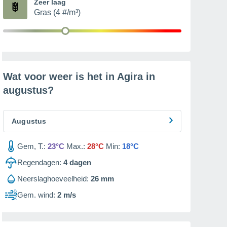
Zeer laag
Gras (4 #/m³)
Wat voor weer is het in Agira in
augustus
?
Augustus
Gem, T.:
23°C
Max.:
28°C
Min:
18°C
Regendagen:
4
dagen
Neerslaghoeveelheid:
26 mm
Gem. wind:
2 m/s