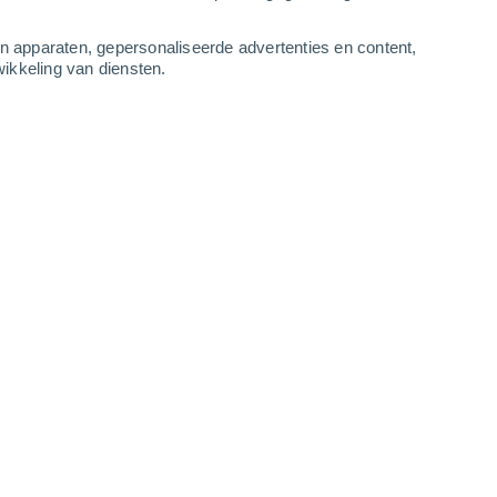
3
-
9
m/s
3
-
9
m/s
2
-
9
m/s
3
-
12
m/s
an apparaten, gepersonaliseerde advertenties en content,
ikkeling van diensten.
s
Zuidoosten
5 Zwak
r
32°
4
-
9 m/s
SPF:
6-10
Zuidoosten
2 Vrijwel geen
r
31°
5
-
10 m/s
SPF:
nee
Zuidoosten
1 Vrijwel geen
r
29°
4
-
10 m/s
SPF:
nee
Zuidoosten
0 Vrijwel geen
r
29°
3
-
8 m/s
SPF:
nee
Zuidoosten
0 Vrijwel geen
r
28°
1
-
6 m/s
SPF:
nee