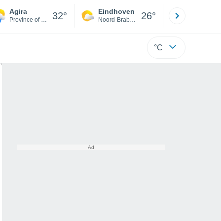
Agira
Eindhoven
Rotterda
32°
26°
Province of Enna
Noord-Brabant
Zuid-Hollan
°C