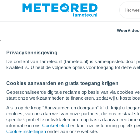
Weer
Video
Privacykennisgeving
De content van Tameteo.nl (tameteo.nl) is samengesteld door pr
kwaliteit is. U hebt de volgende opties voor toegang tot deze we
Cookies aanvaarden en gratis toegang krijgen
Home
Spanje
Navarra
Yárnoz
Gepersonaliseerde digitale reclame op basis van via cookies ve
staat onze werkzaamheden te financieren, zodat wij u kosteloo
Weer Yárnoz
Als u op de knop "Aanvaarden en doorgaan" klikt, krijgt u toegan
cookies, van ons dan wel van onze partners, die ons in staat st
21:52
Vrijdag
specifiek profiel te ontwikkelen om u op basis daarvan reclame 
informatie in ons
Cookiebeleid
en kunt uw instemming op elk ge
Cookie-instellingen
onder aan onze website.
Heldere hemel