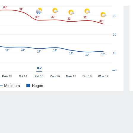
38°
37°
30
33°
33°
33°
32°
31°
20
18°
18°
18°
17°
10
16°
16°
16°
0.2
mm
Don
13
Vri
14
Zat
15
Zon
16
Maa
17
Din
18
Woe
19
Minimum
Regen