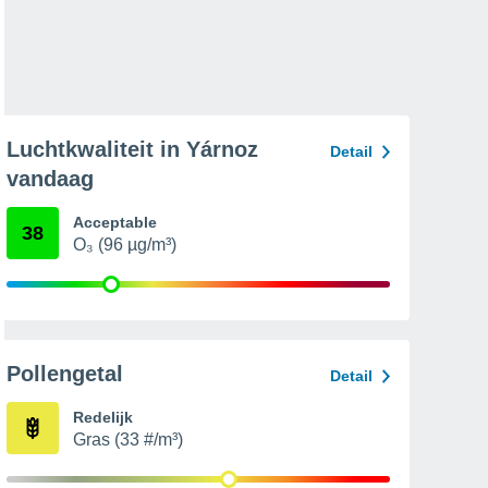
Luchtkwaliteit in Yárnoz
Detail
vandaag
Acceptable
38
O₃ (96 µg/m³)
Pollengetal
Detail
Redelijk
Gras (33 #/m³)