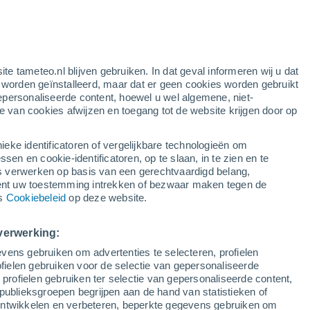
Kans op storm
Dit weekend
e
ite tameteo.nl blijven gebruiken. In dat geval informeren wij u dat
e worden geïnstalleerd, maar dat er geen cookies worden gebruikt
epersonaliseerde content, hoewel u wel algemene, niet-
ie van cookies afwijzen en toegang tot de website krijgen door op
r
Satelietbeelden
Weersmodellen
ieke identificatoren of vergelijkbare technologieën om
n en cookie-identificatoren, op te slaan, in te zien en te
erwerken op basis van een gerechtvaardigd belang,
ent uw toestemming intrekken of bezwaar maken tegen de
aandag
Dinsdag
Woensdag
Donderdag
ns
Cookiebeleid
op deze website.
10 Aug
11 Aug
12 Aug
13 Aug
verwerking:
vens gebruiken om advertenties te selecteren, profielen
60%
ielen gebruiken voor de selectie van gepersonaliseerde
1.3 mm
 profielen gebruiken ter selectie van gepersonaliseerde content,
32°
/
17°
35°
/
18°
38°
/
19°
38°
/
18°
publieksgroepen begrijpen aan de hand van statistieken of
 ontwikkelen en verbeteren, beperkte gegevens gebruiken om