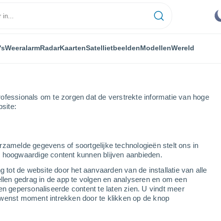
's
Weeralarm
Radar
Kaarten
Satellietbeelden
Modellen
Wereld
ofessionals om te zorgen dat de verstrekte informatie van hoge
bsite:
rzamelde gegevens of soortgelijke technologieën stelt ons in
s hoogwaardige content kunnen blijven aanbieden.
g tot de website door het aanvaarden van de installatie van alle
ellen gedrag in de app te volgen en analyseren en om een
...
en gepersonaliseerde content te laten zien. U vindt meer
wenst moment intrekken door te klikken op de knop
Per uur
Onbewolkte lucht in de komende
uren