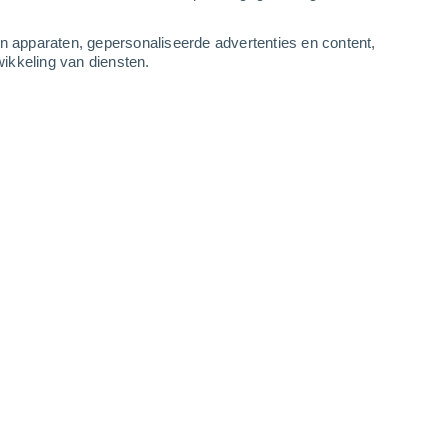
3
-
9
m/s
5
-
11
m/s
4
-
13
m/s
3
-
11
m/s
an apparaten, gepersonaliseerde advertenties en content,
ikkeling van diensten.
tus
Westen
5 Zwak
r
35°
2
-
5 m/s
SPF:
6-10
Westen
3 Zwak
r
36°
3
-
6 m/s
SPF:
6-10
Westen
1 Vrijwel geen
r
35°
2
-
6 m/s
SPF:
nee
Noorden
0 Vrijwel geen
r
34°
3
-
7 m/s
SPF:
nee
Noordoosten
0 Vrijwel geen
r
31°
3
-
8 m/s
SPF:
nee