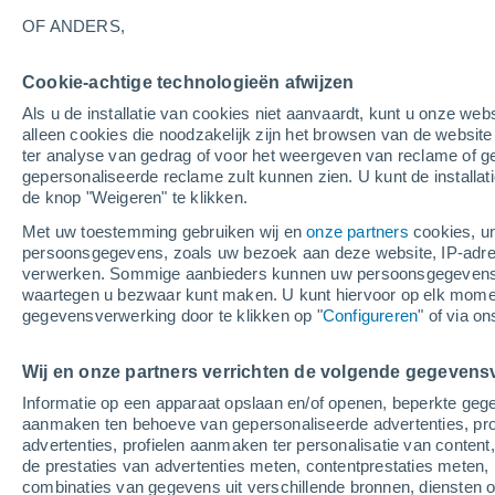
26°
OF ANDERS,
Afnemend
Cookie-achtige technologieën afwijzen
maan
Als u de installatie van cookies niet aanvaardt, kunt u onze webs
Gevoelstemperatuur 27°
Licht:
35%
alleen cookies die noodzakelijk zijn het browsen van de websit
ter analyse van gedrag of voor het weergeven van reclame of g
gepersonaliseerde reclame zult kunnen zien. U kunt de installat
de knop "Weigeren" te klikken.
Weer 1 - 7 dagen
Kaarten: Temperatuur
Regenrada
Met uw toestemming gebruiken wij en
onze partners
cookies, un
persoonsgegevens, zoals uw bezoek aan deze website, IP-adresse
verwerken. Sommige aanbieders kunnen uw persoonsgegevens v
waartegen u bezwaar kunt maken. U kunt hiervoor op elk mom
Morgen
Zondag
M
Vandaag
gegevensverwerking door te klikken op "
Configureren
" of via o
8 Aug
9 Aug
7 Aug
Wij en onze partners verrichten de volgende gegevens
Informatie op een apparaat opslaan en/of openen, beperkte gege
80%
70%
aanmaken ten behoeve van gepersonaliseerde advertenties, prof
5.5 mm
3.7 mm
advertenties, profielen aanmaken ter personalisatie van content,
36°
/
18°
34°
/
18°
37°
/
13°
de prestaties van advertenties meten, contentprestaties meten, 
combinaties van gegevens uit verschillende bronnen, diensten