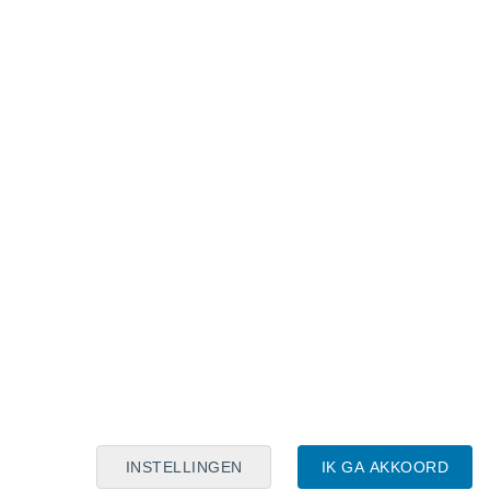
Maanskalender
Maa
Din
Woe
Don
Vri
Zat
Zon
7
8
9
10
11
12
13
14
15
16
17
18
19
20
INSTELLINGEN
IK GA AKKOORD
40