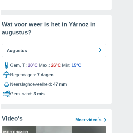
Wat voor weer is het in Yárnoz in
augustus
?
Augustus
Gem, T.:
20°C
Max.:
26°C
Min:
15°C
Regendagen:
7
dagen
Neerslaghoeveelheid:
47 mm
Gem. wind:
3 m/s
Video's
Meer video´s