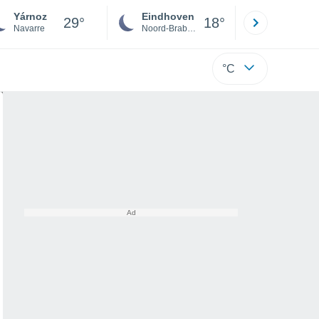
Yárnoz
Eindhoven
Rotterda
29°
18°
Navarre
Noord-Brabant
Zuid-Hollan
°C