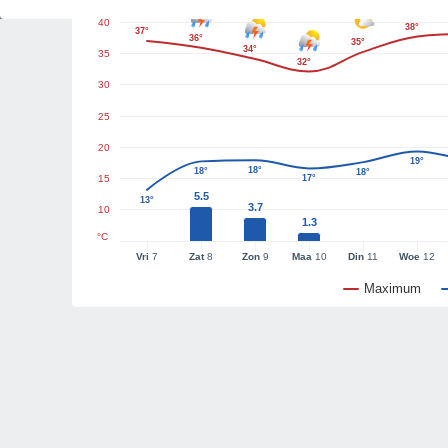
40
38°
37°
36°
35°
34°
35
32°
30
25
20
19°
18°
18°
18°
15
17°
5.5
13°
3.7
10
1.3
°C
Vri
7
Zat
8
Zon
9
Maa
10
Din
11
Woe
12
Maximum