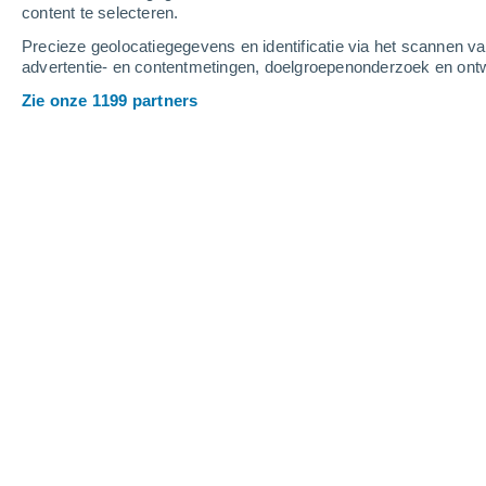
content te selecteren.
5
-
13
m/s
4
-
13
m/s
5
-
12
m/s
Precieze geolocatiegegevens en identificatie via het scannen v
advertentie- en contentmetingen, doelgroepenonderzoek en ontw
Het weer in Yárnoz vandaag
, 7 augus
Zie onze 1199 partners
Helder
37°
17:00
Gevoelstemperatuu
Verspreide wolken
37°
18:00
Gevoelstemperatuu
Verspreide wolken
36°
19:00
Gevoelstemperatuu
Helder
35°
20:00
Gevoelstemperatuu
Helder
32°
21:00
Gevoelstemperatuu