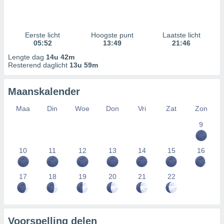
Eerste licht
Hoogste punt
Laatste licht
05:52
13:49
21:46
Lengte dag
14u 42m
Resterend daglicht
13u 59m
Maanskalender
Maa
Din
Woe
Don
Vri
Zat
Zon
9
10
11
12
13
14
15
16
17
18
19
20
21
22
Voorspelling delen