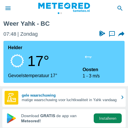
Weer Yahk - BC
nnisgeving
07:48
Zondag
...
van
tameteo.nl)
teld door
Helder
s om te
17°
e verstrekte
an hoge
 U hebt de
Oosten
ies voor
Gevoelstemperatuur 17°
1
3 m/s
deze
anvaarden
gele waarschuwing
matige waarschuwing voor luchtkwaliteit in Yahk vandaag
toegang
seerde
Download
GRATIS
de app van
Installeren
lame op basis
Meteored!
ies