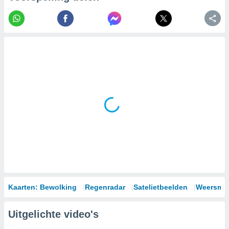
Kaarten: Bewolking
Regenradar
Satelietbeelden
Weersmod
Uitgelichte video's