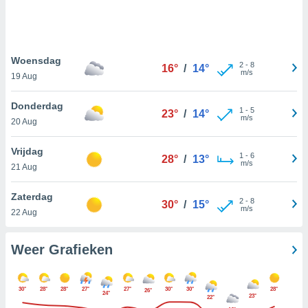
e
ën om
evens,
zoek aan
, IP-
Woensdag
2
-
8
16°
/
14°
 cookie-
m/s
19 Aug
en, op te
zien en te
Donderdag
 Sommige
1
-
5
23°
/
14°
m/s
20 Aug
kunnen uw
gevens
p basis van
Vrijdag
1
-
6
28°
/
13°
vaardigd
m/s
21 Aug
rtegen u
t maken. U
Zaterdag
r op elk
2
-
8
30°
/
15°
m/s
22 Aug
toestemming
 bezwaar
 de
Weer Grafieken
werking
en op "
" of via ons
30°
28°
28°
27°
27°
30°
30°
28°
op deze
26°
24°
23°
22°