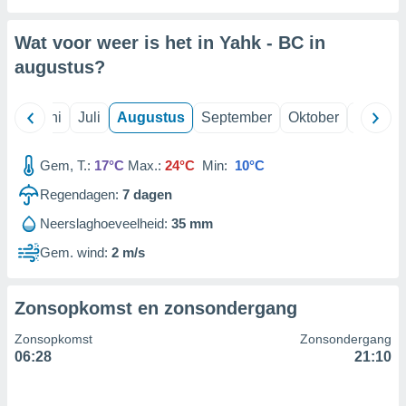
Wat voor weer is het in Yahk - BC in
99 partners
augustus
?
Mei
Juni
Juli
Augustus
September
Oktober
Novemb
Gem, T.:
17°C
Max.:
24°C
Min:
10°C
Regendagen:
7
dagen
Neerslaghoeveelheid:
35 mm
Gem. wind:
2 m/s
Zonsopkomst en zonsondergang
Zonsopkomst
Zonsondergang
06:28
21:10