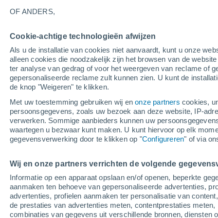
22°
OF ANDERS,
Cookie-achtige technologieën afwijzen
Oosten
Als u de installatie van cookies niet aanvaardt, kunt u onze webs
Gevoelstemperatuur 22°
1
-
2 m/s
alleen cookies die noodzakelijk zijn het browsen van de websit
ter analyse van gedrag of voor het weergeven van reclame of g
gepersonaliseerde reclame zult kunnen zien. U kunt de installat
de knop "Weigeren" te klikken.
Weer 1 - 7 dagen
Kaarten: Bewolking
Regenradar
Met uw toestemming gebruiken wij en
onze partners
cookies, un
persoonsgegevens, zoals uw bezoek aan deze website, IP-adresse
verwerken. Sommige aanbieders kunnen uw persoonsgegevens v
waartegen u bezwaar kunt maken. U kunt hiervoor op elk mom
Morgen
Zaterdag
Vandaag
gegevensverwerking door te klikken op "
Configureren
" of via o
7 Aug
8 Aug
6 Aug
Wij en onze partners verrichten de volgende gegevens
Informatie op een apparaat opslaan en/of openen, beperkte gege
80%
80%
aanmaken ten behoeve van gepersonaliseerde advertenties, prof
1.4 mm
7.2 mm
advertenties, profielen aanmaken ter personalisatie van content,
25°
/
17°
23°
/
13°
34°
/
21°
de prestaties van advertenties meten, contentprestaties meten, 
combinaties van gegevens uit verschillende bronnen, diensten