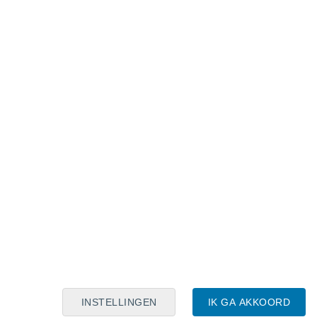
Maanskalender
Maa
Din
Woe
Don
Vri
Zat
Zon
6
7
8
9
10
11
12
13
14
15
16
17
18
19
INSTELLINGEN
IK GA AKKOORD