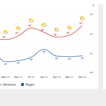
60
33°
32°
29°
28°
27°
40
26°
25°
19°
20
15°
15°
15°
15°
13°
12°
mm
Woe
12
Don
13
Vri
14
Zat
15
Zon
16
Maa
17
Din
18
Minimum
Regen