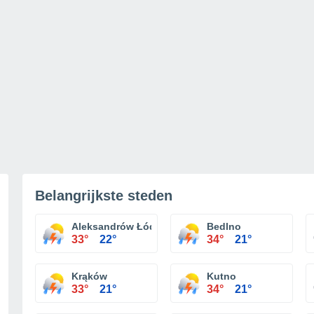
Belangrijkste steden
Aleksandrów Łódzki
Bedlno
33°
22°
34°
21°
Krąków
Kutno
33°
21°
34°
21°