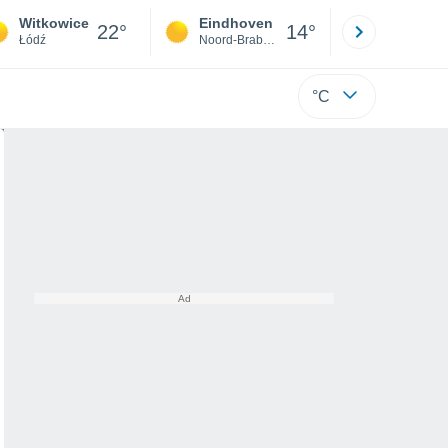
Witkowice
Eindhoven
Rotterda
22°
14°
Łódź
Noord-Brabant
Zuid-Hollan
°C