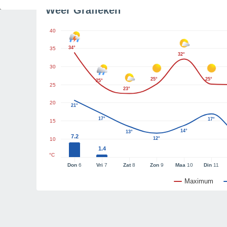
Weer Grafieken
40
34°
35
32°
30
25°
25°
25°
25
23°
20
21°
17°
17°
15
14°
13°
7.2
12°
10
1.4
°C
Don
6
Vri
7
Zat
8
Zon
9
Maa
10
Din
11
Maximum