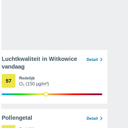
Luchtkwaliteit in Witkowice
Detail
vandaag
Redelijk
57
O₃ (150 µg/m³)
Pollengetal
Detail