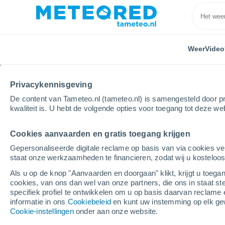
Weer
Video
Privacykennisgeving
De content van Tameteo.nl (tameteo.nl) is samengesteld door pr
kwaliteit is. U hebt de volgende opties voor toegang tot deze we
Cookies aanvaarden en gratis toegang krijgen
Home
Polen
Woiwodschap Łódź
Witkowice
Gepersonaliseerde digitale reclame op basis van via cookies ve
staat onze werkzaamheden te financieren, zodat wij u kosteloo
Weer Witkowice (Łódź)
Als u op de knop "Aanvaarden en doorgaan" klikt, krijgt u toegan
cookies, van ons dan wel van onze partners, die ons in staat st
05:55
Donderdag
specifiek profiel te ontwikkelen om u op basis daarvan reclame 
informatie in ons
Cookiebeleid
en kunt uw instemming op elk ge
Cookie-instellingen
onder aan onze website.
Helder