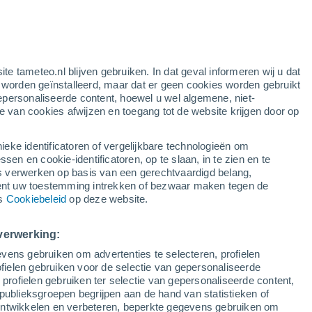
rode waarschuwing
extreme waarschuwing voor warme
temperaturen in Witkowice vandaag
ite tameteo.nl blijven gebruiken. In dat geval informeren wij u dat
e worden geïnstalleerd, maar dat er geen cookies worden gebruikt
epersonaliseerde content, hoewel u wel algemene, niet-
ie van cookies afwijzen en toegang tot de website krijgen door op
Satelietbeelden
Weersmodellen
ieke identificatoren of vergelijkbare technologieën om
n en cookie-identificatoren, op te slaan, in te zien en te
erwerken op basis van een gerechtvaardigd belang,
ent uw toestemming intrekken of bezwaar maken tegen de
Zondag
Maandag
Dinsdag
Woensdag
ns
Cookiebeleid
op deze website.
9 Aug
10 Aug
11 Aug
12 Aug
verwerking:
vens gebruiken om advertenties te selecteren, profielen
ielen gebruiken voor de selectie van gepersonaliseerde
 profielen gebruiken ter selectie van gepersonaliseerde content,
25°
/
12°
32°
/
14°
25°
/
17°
25°
/
12°
publieksgroepen begrijpen aan de hand van statistieken of
 ontwikkelen en verbeteren, beperkte gegevens gebruiken om