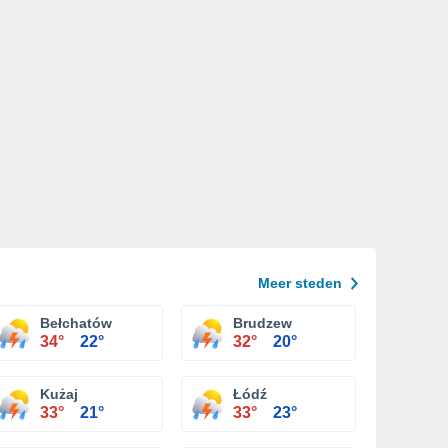
Meer steden
Bełchatów
Brudzew
34°
22°
32°
20°
Kużaj
Łódź
33°
21°
33°
23°