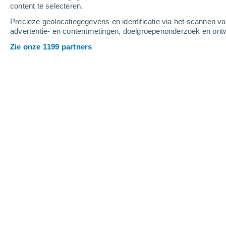
content te selecteren.
4
-
10
m/s
3
-
8
m/s
6
-
13
m/s
Precieze geolocatiegegevens en identificatie via het scannen v
advertentie- en contentmetingen, doelgroepenonderzoek en ontw
Het weer in Witkowice vandaag
, 6 au
Zie onze 1199 partners
Helder
22°
06:00
Gevoelstemperatuu
Verspreide wolken
25°
07:00
Gevoelstemperatuu
Helder
27°
08:00
Gevoelstemperatuu
Helder
30°
09:00
Gevoelstemperatuu
Verspreide wolken
32°
11:00
Gevoelstemperatuu