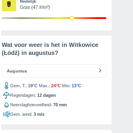
Redelijk
Gras (47 #/m³)
Wat voor weer is het in Witkowice
(Łódź) in
augustus
?
Augustus
Gem, T.:
19°C
Max.:
24°C
Min:
13°C
Regendagen:
12
dagen
Neerslaghoeveelheid:
70 mm
Gem. wind:
3 m/s