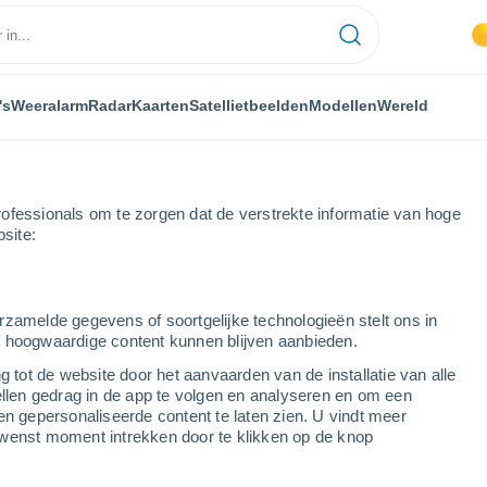
's
Weeralarm
Radar
Kaarten
Satellietbeelden
Modellen
Wereld
ofessionals om te zorgen dat de verstrekte informatie van hoge
bsite:
rzamelde gegevens of soortgelijke technologieën stelt ons in
s hoogwaardige content kunnen blijven aanbieden.
g tot de website door het aanvaarden van de installatie van alle
ellen gedrag in de app te volgen en analyseren en om een
...
en gepersonaliseerde content te laten zien. U vindt meer
wenst moment intrekken door te klikken op de knop
Per uur
Wisselend bewolkt in de
komende uren