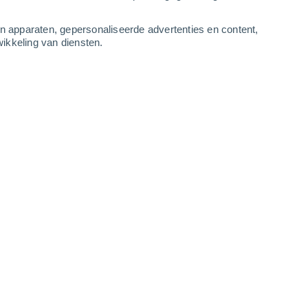
3
-
8
m/s
4
-
9
m/s
5
-
11
m/s
3
-
7
m/s
an apparaten, gepersonaliseerde advertenties en content,
ikkeling van diensten.
gustus
Oosten
0 Vrijwel geen
r
22°
1
-
2 m/s
SPF:
nee
Zuidoosten
0 Vrijwel geen
r
25°
1
-
3 m/s
SPF:
nee
Zuiden
1 Vrijwel geen
r
29°
1
-
3 m/s
SPF:
nee
Zuiden
2 Vrijwel geen
r
31°
1
-
4 m/s
SPF:
nee
Westen
5 Zwak
r
33°
1
-
6 m/s
SPF:
6-10