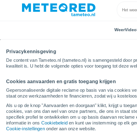
Weer
Video
Privacykennisgeving
De content van Tameteo.nl (tameteo.nl) is samengesteld door pr
kwaliteit is. U hebt de volgende opties voor toegang tot deze we
Cookies aanvaarden en gratis toegang krijgen
Home
Duitsland
Beieren
Weibersbrunn
Gepersonaliseerde digitale reclame op basis van via cookies ve
staat onze werkzaamheden te financieren, zodat wij u kosteloo
Weer Weibersbrunn
Als u op de knop "Aanvaarden en doorgaan" klikt, krijgt u toegan
cookies, van ons dan wel van onze partners, die ons in staat st
18:14
Zaterdag
specifiek profiel te ontwikkelen om u op basis daarvan reclame 
informatie in ons
Cookiebeleid
en kunt uw instemming op elk ge
Cookie-instellingen
onder aan onze website.
Helder