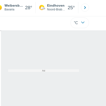
Weibersbrunn
Eindhoven
Rotterda
28°
25°
Bavaria
Noord-Brabant
Zuid-Hollan
°C