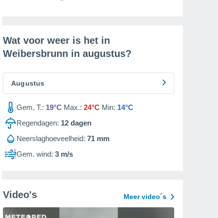
Wat voor weer is het in
Weibersbrunn in
augustus
?
Augustus
Gem, T.:
19°C
Max.:
24°C
Min:
14°C
Regendagen:
12
dagen
Neerslaghoeveelheid:
71 mm
Gem. wind:
3 m/s
Video's
Meer video´s