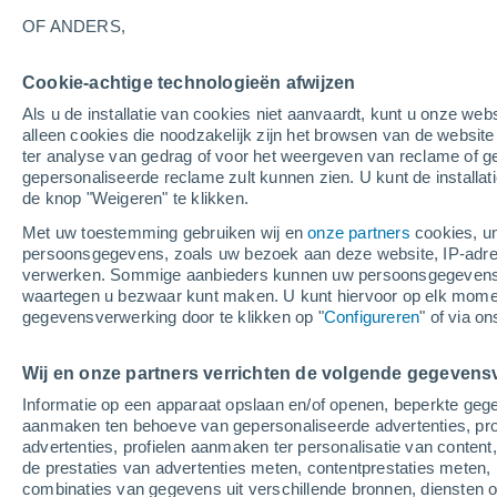
28°
OF ANDERS,
Cookie-achtige technologieën afwijzen
Oosten
Als u de installatie van cookies niet aanvaardt, kunt u onze webs
Gevoelstemperatuur 27°
2
-
6 m/s
alleen cookies die noodzakelijk zijn het browsen van de websit
ter analyse van gedrag of voor het weergeven van reclame of g
gepersonaliseerde reclame zult kunnen zien. U kunt de installat
de knop "Weigeren" te klikken.
Weer 1 - 7 dagen
Kaarten: Temperatuur
Regenrada
Met uw toestemming gebruiken wij en
onze partners
cookies, un
persoonsgegevens, zoals uw bezoek aan deze website, IP-adresse
verwerken. Sommige aanbieders kunnen uw persoonsgegevens v
waartegen u bezwaar kunt maken. U kunt hiervoor op elk mom
Morgen
Maandag
Vandaag
gegevensverwerking door te klikken op "
Configureren
" of via o
9 Aug
10 Aug
8 Aug
Wij en onze partners verrichten de volgende gegevens
Informatie op een apparaat opslaan en/of openen, beperkte gege
aanmaken ten behoeve van gepersonaliseerde advertenties, prof
advertenties, profielen aanmaken ter personalisatie van content,
33°
/
16°
31°
/
18°
29°
/
13°
de prestaties van advertenties meten, contentprestaties meten, 
combinaties van gegevens uit verschillende bronnen, diensten