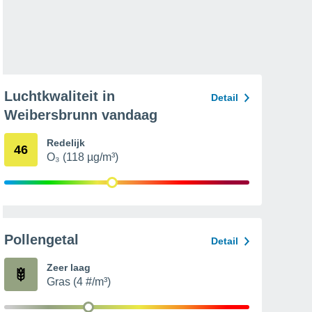
Luchtkwaliteit in
Detail
Weibersbrunn vandaag
Redelijk
46
O₃ (118 µg/m³)
Pollengetal
Detail
Zeer laag
Gras (4 #/m³)