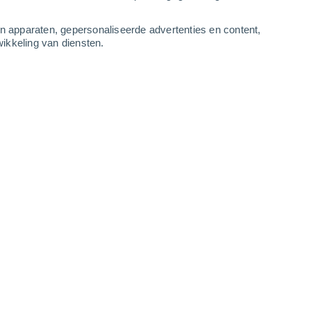
4
-
8
m/s
5
-
10
m/s
4
-
10
m/s
3
-
8
m/s
an apparaten, gepersonaliseerde advertenties en content,
ikkeling van diensten.
8 augustus
Oosten
3 Zwak
ur
27°
2
-
6 m/s
SPF:
6-10
Oosten
1 Vrijwel geen
ur
27°
2
-
6 m/s
SPF:
nee
Zuidoosten
1 Vrijwel geen
ur
27°
3
-
6 m/s
SPF:
nee
Oosten
0 Vrijwel geen
ur
26°
3
-
6 m/s
SPF:
nee
Oosten
0 Vrijwel geen
ur
25°
3
-
6 m/s
SPF:
nee