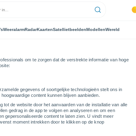
's
Weeralarm
Radar
Kaarten
Satellietbeelden
Modellen
Wereld
ofessionals om te zorgen dat de verstrekte informatie van hoge
bsite:
rzamelde gegevens of soortgelijke technologieën stelt ons in
s hoogwaardige content kunnen blijven aanbieden.
g tot de website door het aanvaarden van de installatie van alle
ellen gedrag in de app te volgen en analyseren en om een
...
en gepersonaliseerde content te laten zien. U vindt meer
wenst moment intrekken door te klikken op de knop
Per uur
Wisselend bewolkt in de
komende uren