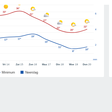
36°
33°
6
31°
27°
22°
22°
4
20°
19°
17°
17°
15°
2
11°
10°
8°
mm
Vri
14
Zat
15
Zon
16
Maa
17
Din
18
Woe
19
Don
20
Minimum
Neerslag