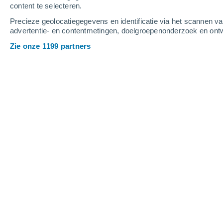
content te selecteren.
6
-
14
m/s
6
-
14
m/s
4
-
9
m/s
Precieze geolocatiegegevens en identificatie via het scannen v
advertentie- en contentmetingen, doelgroepenonderzoek en ontw
Het weer in Weibersbrunn vandaag
, 
Zie onze 1199 partners
Helder
28°
17:00
Gevoelstemperatu
Helder
28°
18:00
Gevoelstemperatu
Helder
27°
19:00
Gevoelstemperatu
Helder
26°
20:00
Gevoelstemperatu
Helder
23°
21:00
Gevoelstemperatu