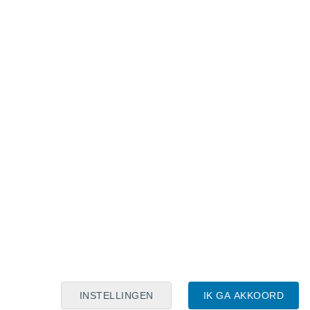
Maanskalender
Maa
Din
Woe
Don
Vri
Zat
Zon
8
9
10
11
12
13
14
15
16
17
18
19
20
21
INSTELLINGEN
IK GA AKKOORD
8