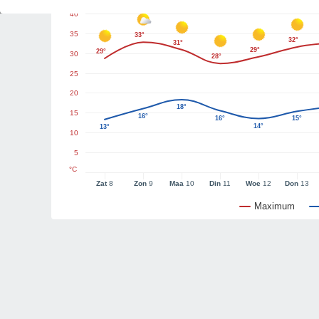
40
35
33°
32°
31°
29°
29°
30
28°
25
20
18°
15
16°
16°
15°
14°
13°
10
5
°C
Zat
8
Zon
9
Maa
10
Din
11
Woe
12
Don
13
Maximum