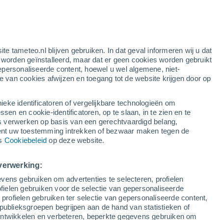
gele waarschuwing
matige waarschuwing voor warme
temperaturen in Weibersbrunn
vandaag
ite tameteo.nl blijven gebruiken. In dat geval informeren wij u dat
Stijgende temperaturen
e worden geïnstalleerd, maar dat er geen cookies worden gebruikt
Morgen gedurende de dag
epersonaliseerde content, hoewel u wel algemene, niet-
ie van cookies afwijzen en toegang tot de website krijgen door op
r
Satelietbeelden
Weersmodellen
ieke identificatoren of vergelijkbare technologieën om
n en cookie-identificatoren, op te slaan, in te zien en te
erwerken op basis van een gerechtvaardigd belang,
ent uw toestemming intrekken of bezwaar maken tegen de
Dinsdag
Woensdag
Donderdag
Vrijdag
ns
Cookiebeleid
op deze website.
11 Aug
12 Aug
13 Aug
14 Aug
verwerking:
vens gebruiken om advertenties te selecteren, profielen
ielen gebruiken voor de selectie van gepersonaliseerde
 profielen gebruiken ter selectie van gepersonaliseerde content,
28°
/
16°
29°
/
14°
32°
/
15°
33°
/
17°
publieksgroepen begrijpen aan de hand van statistieken of
 ontwikkelen en verbeteren, beperkte gegevens gebruiken om