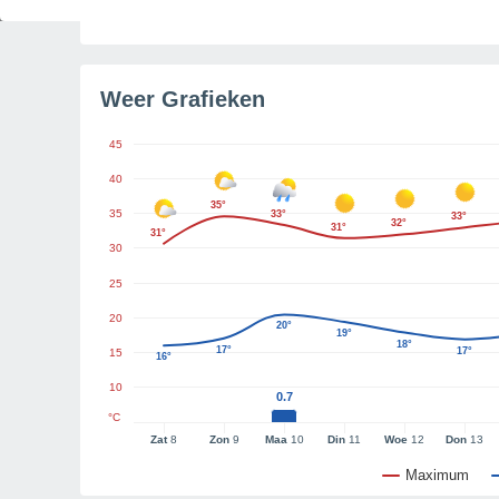
Tijd resterend tot zonsondergang
2u 24m
Weer Grafieken
45
40
35°
35
33°
33°
32°
31°
31°
30
25
20
20°
19°
18°
17°
17°
15
16°
10
0.7
°C
Zat
8
Zon
9
Maa
10
Din
11
Woe
12
Don
13
Maximum