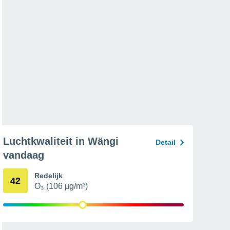
Luchtkwaliteit in Wängi
Detail
vandaag
Redelijk
42
O₃ (106 µg/m³)