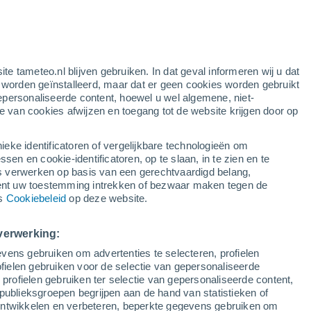
e
ite tameteo.nl blijven gebruiken. In dat geval informeren wij u dat
e worden geïnstalleerd, maar dat er geen cookies worden gebruikt
epersonaliseerde content, hoewel u wel algemene, niet-
ie van cookies afwijzen en toegang tot de website krijgen door op
r
Satelietbeelden
Weersmodellen
ieke identificatoren of vergelijkbare technologieën om
n en cookie-identificatoren, op te slaan, in te zien en te
erwerken op basis van een gerechtvaardigd belang,
ent uw toestemming intrekken of bezwaar maken tegen de
Dinsdag
Woensdag
Donderdag
Vrijdag
ns
Cookiebeleid
op deze website.
11 Aug
12 Aug
13 Aug
14 Aug
verwerking:
vens gebruiken om advertenties te selecteren, profielen
ielen gebruiken voor de selectie van gepersonaliseerde
 profielen gebruiken ter selectie van gepersonaliseerde content,
31°
/
19°
32°
/
18°
33°
/
17°
34°
/
18°
publieksgroepen begrijpen aan de hand van statistieken of
 ontwikkelen en verbeteren, beperkte gegevens gebruiken om