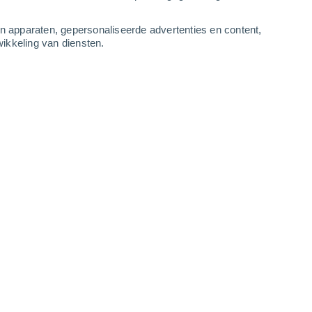
4
-
8
m/s
4
-
10
m/s
2
-
7
m/s
2
-
7
m/s
an apparaten, gepersonaliseerde advertenties en content,
ikkeling van diensten.
us
Oosten
0 Vrijwel geen
r
18°
1
-
3 m/s
SPF:
nee
Oosten
0 Vrijwel geen
r
18°
1
-
3 m/s
SPF:
nee
Oosten
0 Vrijwel geen
r
17°
1
-
3 m/s
SPF:
nee
Noordoosten
0 Vrijwel geen
r
17°
1
-
3 m/s
SPF:
nee
Oosten
1 Vrijwel geen
r
19°
1
-
4 m/s
SPF:
nee