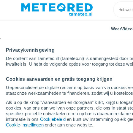
Weer
Video
Privacykennisgeving
De content van Tameteo.nl (tameteo.nl) is samengesteld door pr
kwaliteit is. U hebt de volgende opties voor toegang tot deze we
Cookies aanvaarden en gratis toegang krijgen
Home
Zwitserland
Thurgau
Wängi
Gepersonaliseerde digitale reclame op basis van via cookies ve
staat onze werkzaamheden te financieren, zodat wij u kosteloo
Weer Wängi
Als u op de knop "Aanvaarden en doorgaan" klikt, krijgt u toegan
cookies, van ons dan wel van onze partners, die ons in staat st
03:11
Zaterdag
specifiek profiel te ontwikkelen om u op basis daarvan reclame 
informatie in ons
Cookiebeleid
en kunt uw instemming op elk ge
Cookie-instellingen
onder aan onze website.
Heldere hemel