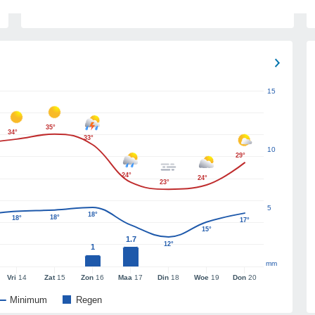
15
35°
34°
33°
10
29°
24°
24°
23°
5
18°
18°
18°
17°
15°
1.7
12°
1
mm
Vri
14
Zat
15
Zon
16
Maa
17
Din
18
Woe
19
Don
20
Minimum
Regen