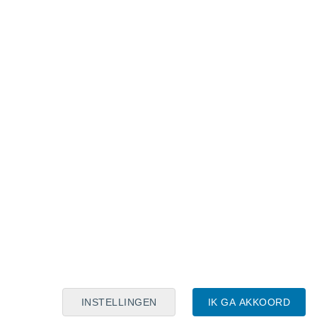
Maanskalender
Maa
Din
Woe
Don
Vri
Zat
Zon
8
9
10
11
12
13
14
15
16
17
18
19
20
21
INSTELLINGEN
IK GA AKKOORD