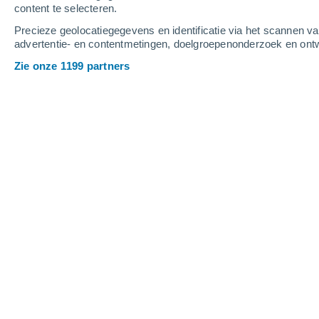
content te selecteren.
5
-
13
m/s
4
-
10
m/s
3
-
9
m/s
Precieze geolocatiegegevens en identificatie via het scannen v
advertentie- en contentmetingen, doelgroepenonderzoek en ontw
Het weer in Wängi vandaag
, 8 august
Zie onze 1199 partners
Heldere hemel
18°
03:00
Gevoelstemperatuu
Heldere hemel
18°
04:00
Gevoelstemperatuu
Heldere hemel
17°
05:00
Gevoelstemperatuu
Helder
17°
06:00
Gevoelstemperatuu
Helder
19°
08:00
Gevoelstemperatuu