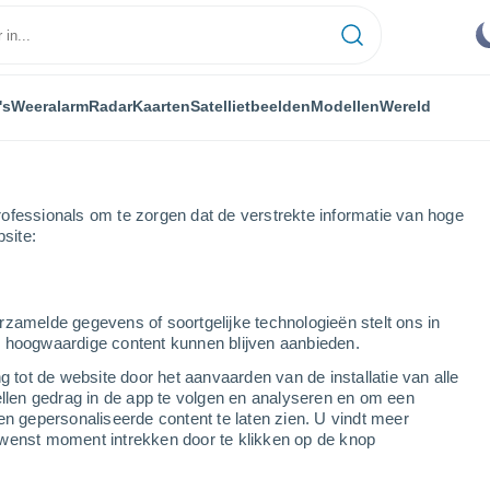
's
Weeralarm
Radar
Kaarten
Satellietbeelden
Modellen
Wereld
ofessionals om te zorgen dat de verstrekte informatie van hoge
bsite:
rzamelde gegevens of soortgelijke technologieën stelt ons in
s hoogwaardige content kunnen blijven aanbieden.
g tot de website door het aanvaarden van de installatie van alle
ellen gedrag in de app te volgen en analyseren en om een
...
en gepersonaliseerde content te laten zien. U vindt meer
wenst moment intrekken door te klikken op de knop
Per uur
Onbewolkte lucht in de komende
uren