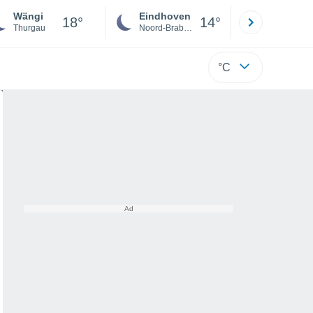
Wängi
Eindhoven
Rotterda
18°
14°
Thurgau
Noord-Brabant
Zuid-Hollan
°C