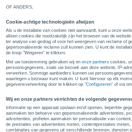
18°
OF ANDERS,
Afnemend
Cookie-achtige technologieën afwijzen
maan
Als u de installatie van cookies niet aanvaardt, kunt u onze webs
Gevoelstemperatuur 18°
Licht:
24%
alleen cookies die noodzakelijk zijn het browsen van de websit
ter analyse van gedrag of voor het weergeven van reclame of g
gepersonaliseerde reclame zult kunnen zien. U kunt de installat
de knop "Weigeren" te klikken.
Weer 1 - 7 dagen
Kaarten: Temperatuur
Regenrada
Met uw toestemming gebruiken wij en
onze partners
cookies, un
persoonsgegevens, zoals uw bezoek aan deze website, IP-adresse
verwerken. Sommige aanbieders kunnen uw persoonsgegevens v
waartegen u bezwaar kunt maken. U kunt hiervoor op elk mom
Morgen
Maandag
Vandaag
gegevensverwerking door te klikken op "
Configureren
" of via o
9 Aug
10 Aug
8 Aug
Wij en onze partners verrichten de volgende gegevens
Informatie op een apparaat opslaan en/of openen, beperkte gege
50%
aanmaken ten behoeve van gepersonaliseerde advertenties, prof
0.7 mm
advertenties, profielen aanmaken ter personalisatie van content,
35°
/
17°
33°
/
20°
31°
/
16°
de prestaties van advertenties meten, contentprestaties meten, 
combinaties van gegevens uit verschillende bronnen, diensten