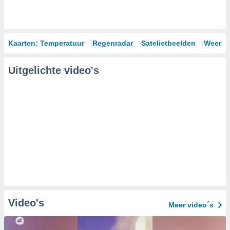
Kaarten: Temperatuur
Regenradar
Satelietbeelden
Weersm
Uitgelichte video's
Video's
Meer video´s