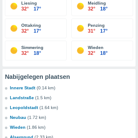
Liesing
Meidling
32°
17°
32°
18°
Ottakring
Penzing
32°
17°
31°
17°
Simmering
Wieden
32°
18°
32°
18°
Nabijgelegen plaatsen
Innere Stadt
(0.14 km)
Landstraße
(1.5 km)
Leopoldstadt
(1.64 km)
Neubau
(1.72 km)
Wieden
(1.86 km)
Alsergrund
(2.33 km)