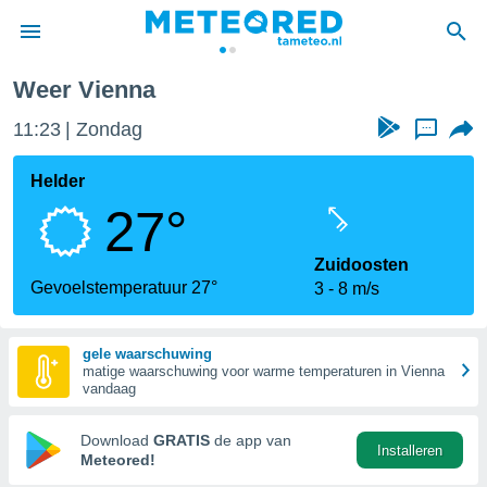
Weer Vienna
nnisgeving
11:23
Zondag
...
van
tameteo.nl)
teld door
Helder
s om te
27°
e verstrekte
an hoge
 U hebt de
Zuidoosten
ies voor
Gevoelstemperatuur 27°
3
8 m/s
deze
gele waarschuwing
anvaarden
matige waarschuwing voor warme temperaturen in Vienna
toegang
vandaag
seerde
Download
GRATIS
de app van
Installeren
lame op basis
Meteored!
ies