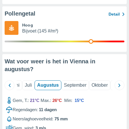
Pollengetal
99 partners
Detail
Hoog
Bijvoet (145 #/m³)
Wat voor weer is het in Vienna in
augustus
?
Mei
Juni
Juli
Augustus
September
Oktober
Novemb
Gem, T.:
21°C
Max.:
26°C
Min:
15°C
Regendagen:
11
dagen
Neerslaghoeveelheid:
75 mm
Gem. wind:
3 m/s