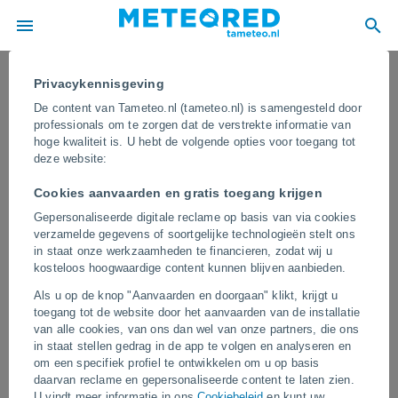
Privacykennisgeving
De content van Tameteo.nl (tameteo.nl) is samengesteld door
professionals om te zorgen dat de verstrekte informatie van
hoge kwaliteit is. U hebt de volgende opties voor toegang tot
deze website:
Cookies aanvaarden en gratis toegang krijgen
Gepersonaliseerde digitale reclame op basis van via cookies
verzamelde gegevens of soortgelijke technologieën stelt ons
in staat onze werkzaamheden te financieren, zodat wij u
kosteloos hoogwaardige content kunnen blijven aanbieden.
Hevige regenval veroorzaakt ernstige
Als u op de knop "Aanvaarden en doorgaan" klikt, krijgt u
overstromingen in verschillende
toegang tot de website door het aanvaarden van de installatie
regio's van China
van alle cookies, van ons dan wel van onze partners, die ons
in staat stellen gedrag in de app te volgen en analyseren en
Hevige regenval heeft geleid tot wijdverspreide overstromingen in
om een specifiek profiel te ontwikkelen om u op basis
meerdere provincies in China, waarbij rivieren buiten hun oevers
daarvan reclame en gepersonaliseerde content te laten zien.
treden en straten en infrastructuur onder water komen te staan.
U vindt meer informatie in ons
Cookiebeleid
en kunt uw