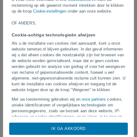
De autoriteiten melden aanzienlijke materiële schade en
instemming op elk gewenst moment intrekken door te klikken
verstoringen van het transport en het dagelijks leven in de
op de knop
Cookie-instellingen
onder aan onze website.
getroffen gebieden.
OF ANDERS,
Video's
Cookie-achtige technologieën afwijzen
Als u de installatie van cookies niet aanvaardt, kunt u onze
website tameteo.nl blijven gebruiken. In dat geval informeren
Gisteren
wij u dat alleen cookies die noodzakelijk zijn het browsen van
de website worden geïnstalleerd, maar dat er geen cookies
worden gebruikt ter analyse van gedrag of voor het weergeven
van reclame of gepersonaliseerde content, hoewel u wel
algemene, niet-gepersonaliseerde reclame zult kunnen zien. U
kunt de installatie van cookies afwijzen en toegang tot de
website krijgen door op de knop "Weigeren" te klikken.
Met uw toestemming gebruiken wij en
onze partners
cookies,
unieke identificatoren of vergelijkbare technologieën om
persoonsgegevens, zoals uw bezoek aan deze website, IP-
Tyfoon Dolphin treft verschillende
Een tornado treft Piraí do
gebieden in China.
adressen en cookie-identificatoren, op te slaan, in te zien en
te verwerken. Sommige aanbieders kunnen uw
persoonsgegevens verwerken op basis van een
IK GA AKKOORD
gerechtvaardigd belang, waartegen u bezwaar kunt maken. U