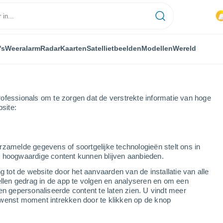
's
Weeralarm
Radar
Kaarten
Satellietbeelden
Modellen
Wereld
ofessionals om te zorgen dat de verstrekte informatie van hoge
bsite:
akt chaos ten zuiden van Ciudad Acuña, Mexico
rzamelde gegevens of soortgelijke technologieën stelt ons in
s hoogwaardige content kunnen blijven aanbieden.
g tot de website door het aanvaarden van de installatie van alle
ellen gedrag in de app te volgen en analyseren en om een
en gepersonaliseerde content te laten zien. U vindt meer
wenst moment intrekken door te klikken op de knop