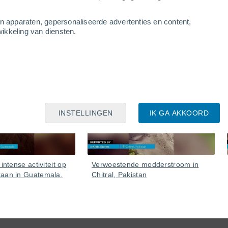
an apparaten, gepersonaliseerde advertenties en content,
ikkeling van diensten.
05 Aug
05 Aug
INSTELLINGEN
IK GA AKKOORD
intense activiteit op
Verwoestende modderstroom in
kaan in Guatemala.
Chitral, Pakistan