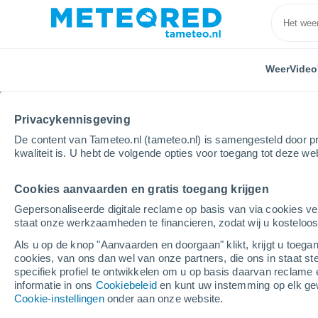
Weer
Video
Privacykennisgeving
De content van Tameteo.nl (tameteo.nl) is samengesteld door pr
kwaliteit is. U hebt de volgende opties voor toegang tot deze we
Cookies aanvaarden en gratis toegang krijgen
Home
Video's
Een spectaculaire tornado veroorza
Gepersonaliseerde digitale reclame op basis van via cookies ve
staat onze werkzaamheden te financieren, zodat wij u kosteloo
Als u op de knop "Aanvaarden en doorgaan" klikt, krijgt u toegan
cookies, van ons dan wel van onze partners, die ons in staat st
specifiek profiel te ontwikkelen om u op basis daarvan reclame 
informatie in ons
Cookiebeleid
en kunt uw instemming op elk ge
Cookie-instellingen
onder aan onze website.