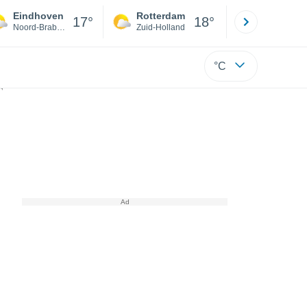
Eindhoven
Rotterdam
Maastrich
17°
18°
Noord-Brabant
Zuid-Holland
Limburg
°C