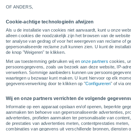
OF ANDERS,
Cookie-achtige technologieën afwijzen
Als u de installatie van cookies niet aanvaardt, kunt u onze webs
alleen cookies die noodzakelijk zijn het browsen van de websit
ter analyse van gedrag of voor het weergeven van reclame of g
gepersonaliseerde reclame zult kunnen zien. U kunt de installat
de knop "Weigeren" te klikken.
Met uw toestemming gebruiken wij en
onze partners
cookies, un
persoonsgegevens, zoals uw bezoek aan deze website, IP-adresse
verwerken. Sommige aanbieders kunnen uw persoonsgegevens v
waartegen u bezwaar kunt maken. U kunt hiervoor op elk mom
gegevensverwerking door te klikken op "
Configureren
" of via o
Een spectaculaire torna
Wij en onze partners verrichten de volgende gegevens
Informatie op een apparaat opslaan en/of openen, beperkte gege
zuiden van Ciudad Acuñ
aanmaken ten behoeve van gepersonaliseerde advertenties, prof
advertenties, profielen aanmaken ter personalisatie van content,
Deskundigen onderzoeken of er meer dan één tornado
de prestaties van advertenties meten, contentprestaties meten, 
dunbevolkt is op de plek waar de tornado aan land 
combinaties van gegevens uit verschillende bronnen, diensten