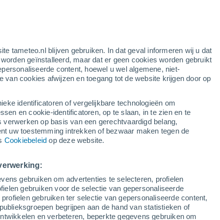
ite tameteo.nl blijven gebruiken. In dat geval informeren wij u dat
e worden geïnstalleerd, maar dat er geen cookies worden gebruikt
epersonaliseerde content, hoewel u wel algemene, niet-
ie van cookies afwijzen en toegang tot de website krijgen door op
ieke identificatoren of vergelijkbare technologieën om
n en cookie-identificatoren, op te slaan, in te zien en te
erwerken op basis van een gerechtvaardigd belang,
ent uw toestemming intrekken of bezwaar maken tegen de
ns
Cookiebeleid
op deze website.
do veroorzaakt chaos ten
verwerking:
vens gebruiken om advertenties te selecteren, profielen
a, Mexico
ielen gebruiken voor de selectie van gepersonaliseerde
 profielen gebruiken ter selectie van gepersonaliseerde content,
 in het gebied heeft plaatsgevonden, dat gelukkig
publieksgroepen begrijpen aan de hand van statistieken of
kwam.
 ontwikkelen en verbeteren, beperkte gegevens gebruiken om