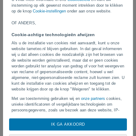
een regenboogachtig effect rond de wolk ontstaat.
instemming op elk gewenst moment intrekken door te klikken
op de knop
Cookie-instellingen
onder aan onze website.
Video's
OF ANDERS,
Cookie-achtige technologieën afwijzen
Gisteren
Als u de installatie van cookies niet aanvaardt, kunt u onze
website tameteo.nl blijven gebruiken. In dat geval informeren
wij u dat alleen cookies die noodzakelijk zijn het browsen van
de website worden geïnstalleerd, maar dat er geen cookies
worden gebruikt ter analyse van gedrag of voor het weergeven
van reclame of gepersonaliseerde content, hoewel u wel
algemene, niet-gepersonaliseerde reclame zult kunnen zien. U
kunt de installatie van cookies afwijzen en toegang tot de
website krijgen door op de knop "Weigeren" te klikken.
Enorme stofhoos waargenomen in
Tornado's en extreme reg
Met uw toestemming gebruiken wij en
onze partners
cookies,
Zapponeta, Italië
Pelotas, Brazilië
unieke identificatoren of vergelijkbare technologieën om
persoonsgegevens, zoals uw bezoek aan deze website, IP-
adressen en cookie-identificatoren, op te slaan, in te zien en
te verwerken. Sommige aanbieders kunnen uw
IK GA AKKOORD
persoonsgegevens verwerken op basis van een
gerechtvaardigd belang, waartegen u bezwaar kunt maken. U