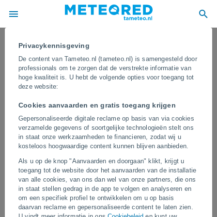
Privacykennisgeving
De content van Tameteo.nl (tameteo.nl) is samengesteld door
professionals om te zorgen dat de verstrekte informatie van
hoge kwaliteit is. U hebt de volgende opties voor toegang tot
deze website:
Cookies aanvaarden en gratis toegang krijgen
Gepersonaliseerde digitale reclame op basis van via cookies
verzamelde gegevens of soortgelijke technologieën stelt ons
in staat onze werkzaamheden te financieren, zodat wij u
kosteloos hoogwaardige content kunnen blijven aanbieden.
Een spectaculaire, iriserende wolk
Als u op de knop "Aanvaarden en doorgaan" klikt, krijgt u
verscheen aan de hemel boven
toegang tot de website door het aanvaarden van de installatie
Pontianak, Indonesië
van alle cookies, van ons dan wel van onze partners, die ons
in staat stellen gedrag in de app te volgen en analyseren en
Het fenomeen is relatief zeldzaam en vereist zeer specifieke
om een specifiek profiel te ontwikkelen om u op basis
atmosferische omstandigheden om te ontstaan. De levendige
daarvan reclame en gepersonaliseerde content te laten zien.
kleuren worden veroorzaakt door de diffractie van licht, waardoor
U vindt meer informatie in ons
Cookiebeleid
en kunt uw