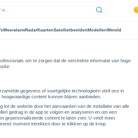
's
Weeralarm
Radar
Kaarten
Satellietbeelden
Modellen
Wereld
ofessionals om te zorgen dat de verstrekte informatie van hoge
bsite:
t de inwoners van Al Farsha, Saoedi-Arabië
rzamelde gegevens of soortgelijke technologieën stelt ons in
s hoogwaardige content kunnen blijven aanbieden.
g tot de website door het aanvaarden van de installatie van alle
ellen gedrag in de app te volgen en analyseren en om een
en gepersonaliseerde content te laten zien. U vindt meer
wenst moment intrekken door te klikken op de knop