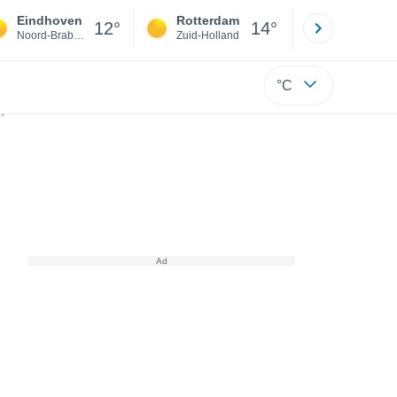
Eindhoven
Rotterdam
Maastrich
12°
14°
Noord-Brabant
Zuid-Holland
Limburg
°C