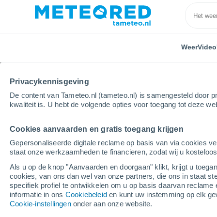
Weer
Video
Privacykennisgeving
De content van Tameteo.nl (tameteo.nl) is samengesteld door pr
kwaliteit is. U hebt de volgende opties voor toegang tot deze we
Cookies aanvaarden en gratis toegang krijgen
Home
Video's
Een plotselinge overstroming verras
Gepersonaliseerde digitale reclame op basis van via cookies ve
staat onze werkzaamheden te financieren, zodat wij u kosteloo
Als u op de knop "Aanvaarden en doorgaan" klikt, krijgt u toegan
cookies, van ons dan wel van onze partners, die ons in staat st
specifiek profiel te ontwikkelen om u op basis daarvan reclame 
informatie in ons
Cookiebeleid
en kunt uw instemming op elk ge
Cookie-instellingen
onder aan onze website.