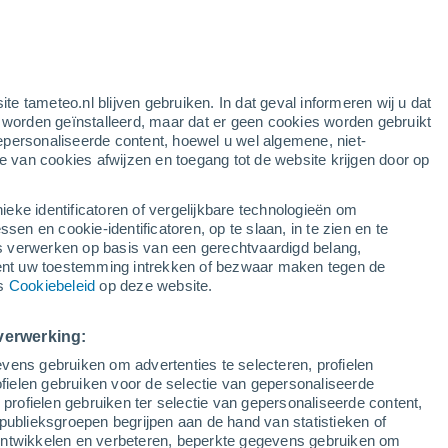
ite tameteo.nl blijven gebruiken. In dat geval informeren wij u dat
e worden geïnstalleerd, maar dat er geen cookies worden gebruikt
epersonaliseerde content, hoewel u wel algemene, niet-
ie van cookies afwijzen en toegang tot de website krijgen door op
ieke identificatoren of vergelijkbare technologieën om
n en cookie-identificatoren, op te slaan, in te zien en te
erwerken op basis van een gerechtvaardigd belang,
ent uw toestemming intrekken of bezwaar maken tegen de
ns
Cookiebeleid
op deze website.
oming verrast de
verwerking:
vens gebruiken om advertenties te selecteren, profielen
 Saoedi-Arabië
ielen gebruiken voor de selectie van gepersonaliseerde
 profielen gebruiken ter selectie van gepersonaliseerde content,
et Arabische schiereiland hevige regen gevallen, waardoor
publieksgroepen begrijpen aan de hand van statistieken of
reden.
 ontwikkelen en verbeteren, beperkte gegevens gebruiken om