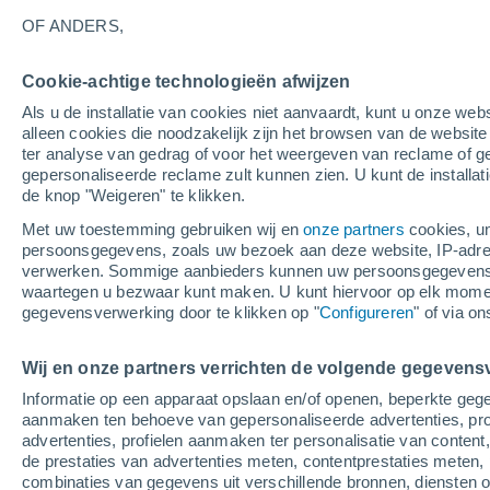
OF ANDERS,
Cookie-achtige technologieën afwijzen
Als u de installatie van cookies niet aanvaardt, kunt u onze webs
alleen cookies die noodzakelijk zijn het browsen van de websit
ter analyse van gedrag of voor het weergeven van reclame of g
gepersonaliseerde reclame zult kunnen zien. U kunt de installat
de knop "Weigeren" te klikken.
Met uw toestemming gebruiken wij en
onze partners
cookies, un
persoonsgegevens, zoals uw bezoek aan deze website, IP-adresse
verwerken. Sommige aanbieders kunnen uw persoonsgegevens v
waartegen u bezwaar kunt maken. U kunt hiervoor op elk mom
gegevensverwerking door te klikken op "
Configureren
" of via o
Een plotselinge overstr
Wij en onze partners verrichten de volgende gegevens
Informatie op een apparaat opslaan en/of openen, beperkte gege
inwoners van Al Farsha,
aanmaken ten behoeve van gepersonaliseerde advertenties, prof
advertenties, profielen aanmaken ter personalisatie van content,
De afgelopen uren is er in verschillende delen van h
de prestaties van advertenties meten, contentprestaties meten, 
diverse wadi's en ravijnen buiten hun oevers zijn get
combinaties van gegevens uit verschillende bronnen, diensten