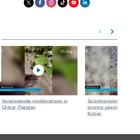
05 Aug
Verwoestende modderstroom in
Sprinkhanenplaag in Rus
Chitral, Pakistan
enorme zwerm in het distr
Kizlyar