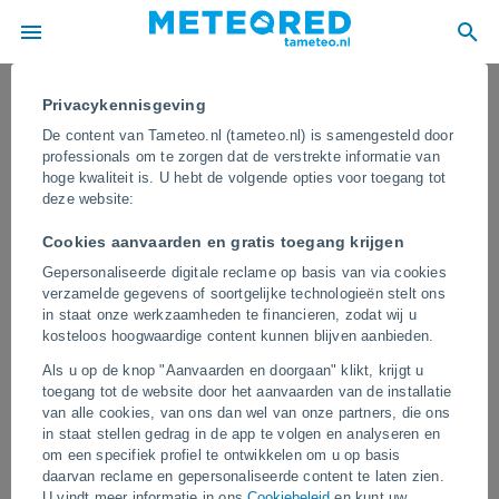
Privacykennisgeving
De content van Tameteo.nl (tameteo.nl) is samengesteld door
professionals om te zorgen dat de verstrekte informatie van
hoge kwaliteit is. U hebt de volgende opties voor toegang tot
deze website:
Cookies aanvaarden en gratis toegang krijgen
Gepersonaliseerde digitale reclame op basis van via cookies
verzamelde gegevens of soortgelijke technologieën stelt ons
in staat onze werkzaamheden te financieren, zodat wij u
kosteloos hoogwaardige content kunnen blijven aanbieden.
Een enorme bosbrand zet
Als u op de knop "Aanvaarden en doorgaan" klikt, krijgt u
verschillende wijken in Jeruzalem,
toegang tot de website door het aanvaarden van de installatie
Israël, op scherp! Tientallen
van alle cookies, van ons dan wel van onze partners, die ons
in staat stellen gedrag in de app te volgen en analyseren en
brandweerlieden zijn in het gebied aan
om een specifiek profiel te ontwikkelen om u op basis
het werk
daarvan reclame en gepersonaliseerde content te laten zien.
U vindt meer informatie in ons
Cookiebeleid
en kunt uw