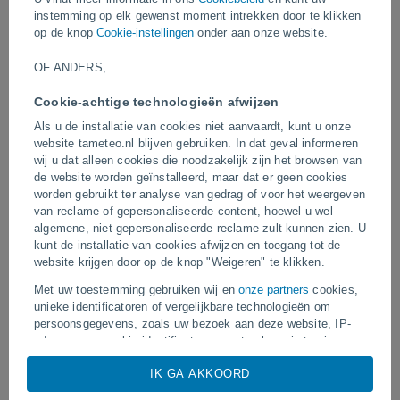
Verschillende huizen in Ein Kerem zijn in vlammen opgegaan.
instemming op elk gewenst moment intrekken door te klikken
Daarom raden de autoriteiten aan om verkeer in het gebied te
op de knop
Cookie-instellingen
onder aan onze website.
vermijden.
OF ANDERS,
Video's
Cookie-achtige technologieën afwijzen
Als u de installatie van cookies niet aanvaardt, kunt u onze
website tameteo.nl blijven gebruiken. In dat geval informeren
10 Uur geleden
wij u dat alleen cookies die noodzakelijk zijn het browsen van
de website worden geïnstalleerd, maar dat er geen cookies
worden gebruikt ter analyse van gedrag of voor het weergeven
van reclame of gepersonaliseerde content, hoewel u wel
algemene, niet-gepersonaliseerde reclame zult kunnen zien. U
kunt de installatie van cookies afwijzen en toegang tot de
website krijgen door op de knop "Weigeren" te klikken.
Met uw toestemming gebruiken wij en
onze partners
cookies,
unieke identificatoren of vergelijkbare technologieën om
Tyfoon Dolphin treft verschillende
Een tornado treft Piraí do
persoonsgegevens, zoals uw bezoek aan deze website, IP-
gebieden in China.
adressen en cookie-identificatoren, op te slaan, in te zien en
te verwerken. Sommige aanbieders kunnen uw
IK GA AKKOORD
persoonsgegevens verwerken op basis van een
gerechtvaardigd belang, waartegen u bezwaar kunt maken. U