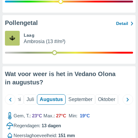
99 partners
Pollengetal
Detail
Laag
Ambrosia (13 #/m³)
Wat voor weer is het in Vedano Olona
in
augustus
?
Mei
Juni
Juli
Augustus
September
Oktober
Novemb
Gem, T.:
23°C
Max.:
27°C
Min:
19°C
Regendagen:
13
dagen
Neerslaghoeveelheid:
151 mm