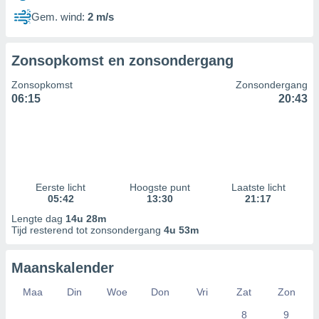
Gem. wind:
2 m/s
Zonsopkomst en zonsondergang
Zonsopkomst
Zonsondergang
06:15
20:43
Eerste licht
Hoogste punt
Laatste licht
05:42
13:30
21:17
Lengte dag
14u 28m
Tijd resterend tot zonsondergang
4u 53m
Maanskalender
Maa
Din
Woe
Don
Vri
Zat
Zon
8
9