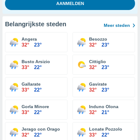
Belangrijkste steden
Meer steden
Angera
Besozzo
32°
23°
32°
23°
Busto Arsizio
Cittiglio
33°
22°
32°
23°
Gallarate
Gavirate
33°
22°
32°
23°
Gorla Minore
Induno Olona
33°
22°
32°
21°
Jerago con Orago
Lonate Pozzolo
32°
22°
33°
22°