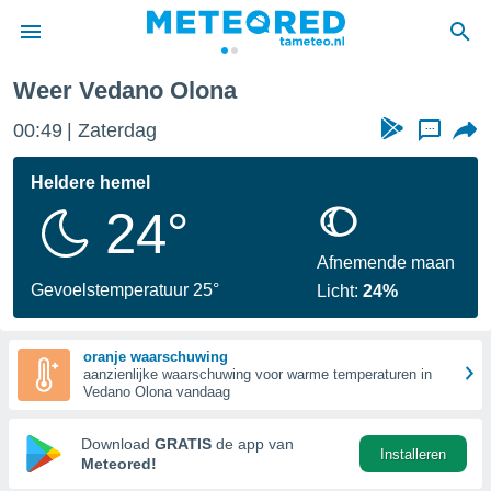
Weer Vedano Olona
nnisgeving
00:49
Zaterdag
...
van
tameteo.nl)
teld door
Heldere hemel
s om te
24°
e verstrekte
an hoge
 U hebt de
Afnemende maan
ies voor
Gevoelstemperatuur 25°
Licht:
24%
deze
oranje waarschuwing
anvaarden
aanzienlijke waarschuwing voor warme temperaturen in
toegang
Vedano Olona vandaag
seerde
Download
GRATIS
de app van
Installeren
lame op basis
Meteored!
ies