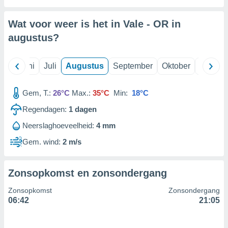
Wat voor weer is het in Vale - OR in
99 partners
augustus
?
Mei
Juni
Juli
Augustus
September
Oktober
Novemb
Gem, T.:
26°C
Max.:
35°C
Min:
18°C
Regendagen:
1
dagen
Neerslaghoeveelheid:
4 mm
Gem. wind:
2 m/s
Zonsopkomst en zonsondergang
Zonsopkomst
Zonsondergang
06:42
21:05