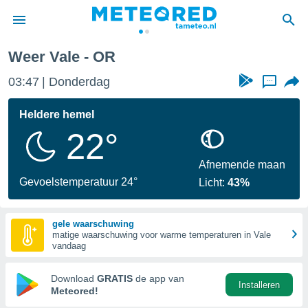
Weer Vale - OR
nnisgeving
03:47
Donderdag
...
van
tameteo.nl)
teld door
Heldere hemel
s om te
22°
e verstrekte
an hoge
 U hebt de
Afnemende maan
ies voor
Gevoelstemperatuur 24°
Licht:
43%
deze
gele waarschuwing
anvaarden
matige waarschuwing voor warme temperaturen in Vale
toegang
vandaag
seerde
Download
GRATIS
de app van
Installeren
lame op basis
Meteored!
ies