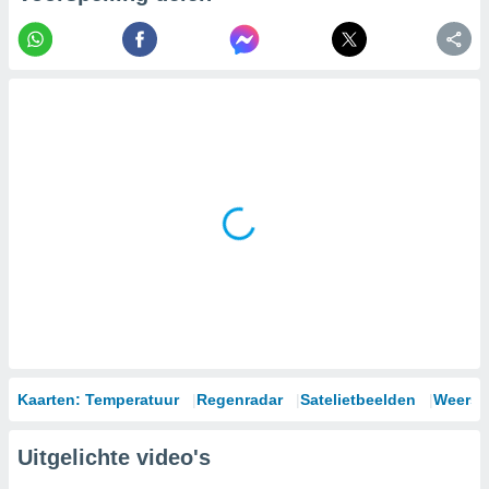
Kaarten: Temperatuur
Regenradar
Satelietbeelden
Weersm
Uitgelichte video's