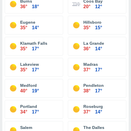
Burns
Coos Bay
36°
18°
20°
12°
Eugene
Hillsboro
35°
14°
35°
15°
Klamath Falls
La Grande
35°
17°
36°
14°
Lakeview
Madras
35°
17°
37°
17°
Medford
Pendleton
40°
19°
38°
17°
Portland
Roseburg
34°
17°
37°
14°
Salem
The Dalles