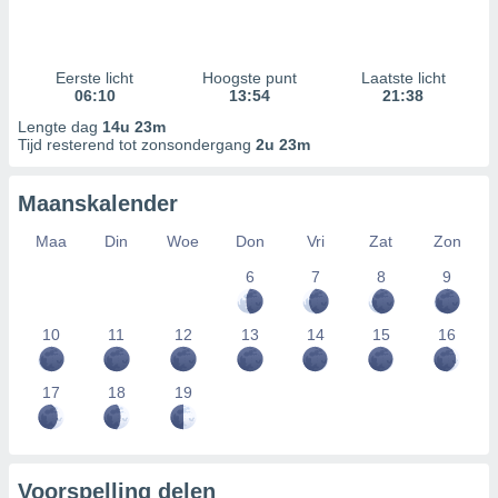
Eerste licht
Hoogste punt
Laatste licht
06:10
13:54
21:38
Lengte dag
14u 23m
Tijd resterend tot zonsondergang
2u 23m
Maanskalender
Maa
Din
Woe
Don
Vri
Zat
Zon
6
7
8
9
10
11
12
13
14
15
16
17
18
19
Voorspelling delen