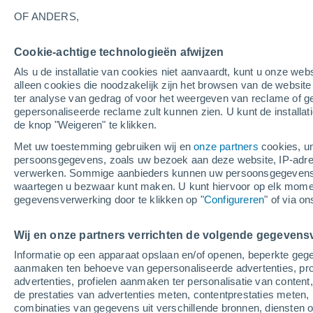
29°
OF ANDERS,
Cookie-achtige technologieën afwijzen
Zuidwest
Als u de installatie van cookies niet aanvaardt, kunt u onze webs
Gevoelstemperatuur 28°
4
-
10 m/s
alleen cookies die noodzakelijk zijn het browsen van de websit
ter analyse van gedrag of voor het weergeven van reclame of g
gepersonaliseerde reclame zult kunnen zien. U kunt de installat
de knop "Weigeren" te klikken.
Weer 1 - 7 dagen
Kaarten: Bewolking
Regenradar
Met uw toestemming gebruiken wij en
onze partners
cookies, un
persoonsgegevens, zoals uw bezoek aan deze website, IP-adresse
verwerken. Sommige aanbieders kunnen uw persoonsgegevens v
waartegen u bezwaar kunt maken. U kunt hiervoor op elk mom
Morgen
Zondag
M
Vandaag
gegevensverwerking door te klikken op "
Configureren
" of via o
8 Aug
9 Aug
7 Aug
Wij en onze partners verrichten de volgende gegevens
Informatie op een apparaat opslaan en/of openen, beperkte gege
90%
50%
aanmaken ten behoeve van gepersonaliseerde advertenties, prof
2.3 mm
0.2 mm
advertenties, profielen aanmaken ter personalisatie van content,
29°
/
18°
28°
/
18°
30°
/
17°
de prestaties van advertenties meten, contentprestaties meten, 
combinaties van gegevens uit verschillende bronnen, diensten