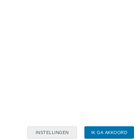
Maanskalender
Maa
Din
Woe
Don
Vri
Zat
Zon
7
8
9
10
11
12
13
14
15
16
17
18
19
20
INSTELLINGEN
IK GA AKKOORD
20