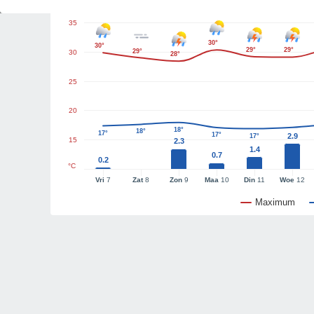
35
30°
30°
29°
29°
29°
30
28°
25
20
18°
18°
17°
17°
2.9
17°
15
2.3
1.4
0.7
0.2
°C
Vri
7
Zat
8
Zon
9
Maa
10
Din
11
Woe
12
Maximum