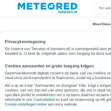
Weer
Video
Privacykennisgeving
De content van Tameteo.nl (tameteo.nl) is samengesteld door pr
kwaliteit is. U hebt de volgende opties voor toegang tot deze we
Cookies aanvaarden en gratis toegang krijgen
Home
Frankrijk
Provence-Alpen-Côte d'Azur
Al
Gepersonaliseerde digitale reclame op basis van via cookies ve
staat onze werkzaamheden te financieren, zodat wij u kosteloo
Weer Valderoure
Als u op de knop "Aanvaarden en doorgaan" klikt, krijgt u toegan
cookies, van ons dan wel van onze partners, die ons in staat st
15:15
Vrijdag
specifiek profiel te ontwikkelen om u op basis daarvan reclame 
informatie in ons
Cookiebeleid
en kunt uw instemming op elk ge
Cookie-instellingen
onder aan onze website.
Verspreide wolken