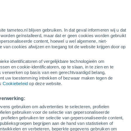
oranje waarschuwing
aanzienlijke waarschuwing voor
warme temperaturen in Valderoure
vandaag
en
ite tameteo.nl blijven gebruiken. In dat geval informeren wij u dat
e worden geïnstalleerd, maar dat er geen cookies worden gebruikt
epersonaliseerde content, hoewel u wel algemene, niet-
ie van cookies afwijzen en toegang tot de website krijgen door op
Satelietbeelden
Weersmodellen
ieke identificatoren of vergelijkbare technologieën om
n en cookie-identificatoren, op te slaan, in te zien en te
erwerken op basis van een gerechtvaardigd belang,
ent uw toestemming intrekken of bezwaar maken tegen de
aandag
Dinsdag
Woensdag
Donderdag
ns
Cookiebeleid
op deze website.
10 Aug
11 Aug
12 Aug
13 Aug
verwerking:
vens gebruiken om advertenties te selecteren, profielen
80%
90%
90%
80%
ielen gebruiken voor de selectie van gepersonaliseerde
0.7 mm
1.4 mm
2.9 mm
0.8 mm
 profielen gebruiken ter selectie van gepersonaliseerde content,
30°
/
17°
29°
/
17°
29°
/
17°
30°
/
18°
publieksgroepen begrijpen aan de hand van statistieken of
 ontwikkelen en verbeteren, beperkte gegevens gebruiken om