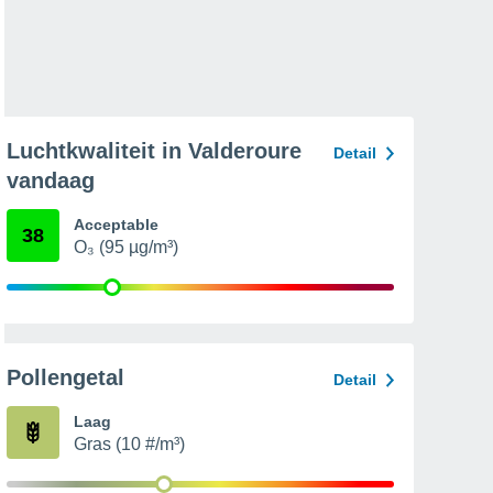
Luchtkwaliteit in Valderoure
Detail
vandaag
Acceptable
38
O₃ (95 µg/m³)
Pollengetal
Detail
Laag
Gras (10 #/m³)