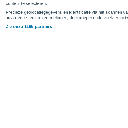
content te selecteren.
3
-
10
m/s
3
-
9
m/s
4
4
-
12
m/s
Precieze geolocatiegegevens en identificatie via het scannen v
advertentie- en contentmetingen, doelgroepenonderzoek en ontw
Het weer in Valderoure vandaag
, 7 a
Zie onze 1199 partners
Verspreide wolke
29°
15:00
Gevoelstemperatu
Verspreide wolke
29°
16:00
Gevoelstemperatu
Verspreide wolke
28°
17:00
Gevoelstemperatu
Helder
28°
18:00
Gevoelstemperatu
Helder
27°
19:00
Gevoelstemperatu