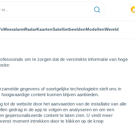
's
Weeralarm
Radar
Kaarten
Satellietbeelden
Modellen
Wereld
ofessionals om te zorgen dat de verstrekte informatie van hoge
bsite:
pes-Maritimes
Valderoure
rzamelde gegevens of soortgelijke technologieën stelt ons in
s hoogwaardige content kunnen blijven aanbieden.
g tot de website door het aanvaarden van de installatie van alle
ellen gedrag in de app te volgen en analyseren en om een
...
en gepersonaliseerde content te laten zien. U vindt meer
wenst moment intrekken door te klikken op de knop
Per uur
Wisselend bewolkt in de
komende uren