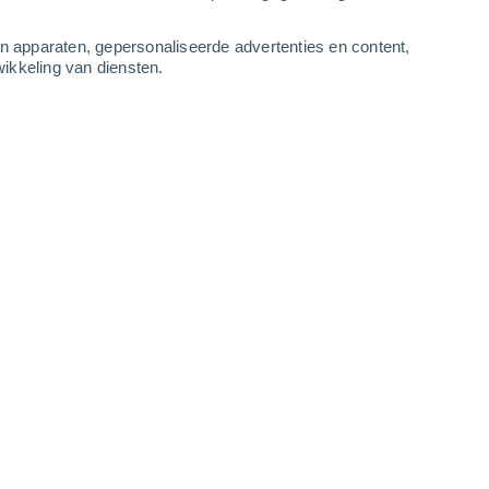
-
11
m/s
2
-
8
m/s
3
-
9
m/s
3
-
9
m/s
an apparaten, gepersonaliseerde advertenties en content,
ikkeling van diensten.
ugustus
n
Zuidwesten
7 Matig
ur
28°
4
-
10 m/s
SPF:
15-25
n
Zuidwesten
5 Zwak
ur
28°
4
-
11 m/s
SPF:
6-10
n
Zuidwesten
3 Zwak
ur
28°
4
-
11 m/s
SPF:
6-10
Zuidwesten
2 Vrijwel geen
ur
28°
4
-
12 m/s
SPF:
nee
Zuidwesten
1 Vrijwel geen
ur
27°
4
-
12 m/s
SPF:
nee