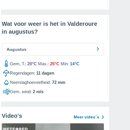
Wat voor weer is het in Valderoure
in
augustus
?
Augustus
Gem, T.:
20°C
Max.:
25°C
Min:
14°C
Regendagen:
11
dagen
Neerslaghoeveelheid:
72 mm
Gem. wind:
2 m/s
Video's
Meer video´s