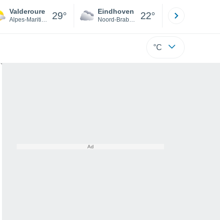
Valderoure
Eindhoven
Rotterda
29°
22°
Alpes-Maritimes
Noord-Brabant
Zuid-Hollan
°C