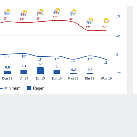
15
31°
30°
30°
30°
30°
27°
27°
10
5
18°
18°
17°
17°
17°
16°
16°
1.7
1.1
1
0.8
0.2
0.2
mm
Don
13
Vri
14
Zat
15
Zon
16
Maa
17
Din
18
Woe
19
Minimum
Regen