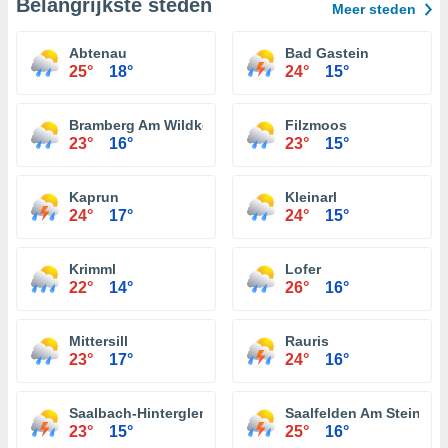
Belangrijkste steden
Meer steden
Abtenau
Bad Gastein
25°
18°
24°
15°
Bramberg Am Wildkogel
Filzmoos
23°
16°
23°
15°
Kaprun
Kleinarl
24°
17°
24°
15°
Krimml
Lofer
22°
14°
26°
16°
Mittersill
Rauris
23°
17°
24°
16°
Saalbach-Hinterglemm
Saalfelden Am Steinern
23°
15°
25°
16°