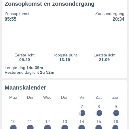
Zonsopkomst en zonsondergang
Zonsopkomst
Zonsondergang
05:55
20:34
Eerste licht
Hoogste punt
Laatste licht
05:20
13:15
21:09
Lengte dag
14u 39m
Resterend daglicht
2u 52m
Maanskalender
Maa
Din
Woe
Don
Vri
Zat
Zon
7
8
9
10
11
12
13
14
15
16