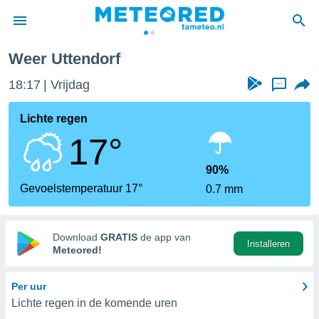
Weer Uttendorf
nnisgeving
18:17
Vrijdag
...
van
tameteo.nl)
teld door
Lichte regen
s om te
17°
e verstrekte
an hoge
 U hebt de
90%
ies voor
Gevoelstemperatuur 17°
0.7 mm
deze
anvaarden
Download
GRATIS
de app van
Installeren
toegang
Meteored!
seerde
Per uur
lame op basis
Lichte regen in de komende uren
ies