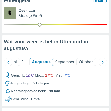
Pollengetal
Detail
Zeer laag
99 partners
Gras (5 #/m³)
Wat voor weer is het in Uttendorf in
augustus
?
Mei
Juni
Juli
Augustus
September
Oktober
Novemb
Gem, T.:
12°C
Max.:
17°C
Min:
7°C
Regendagen:
21
dagen
Neerslaghoeveelheid:
198 mm
Gem. wind:
1 m/s