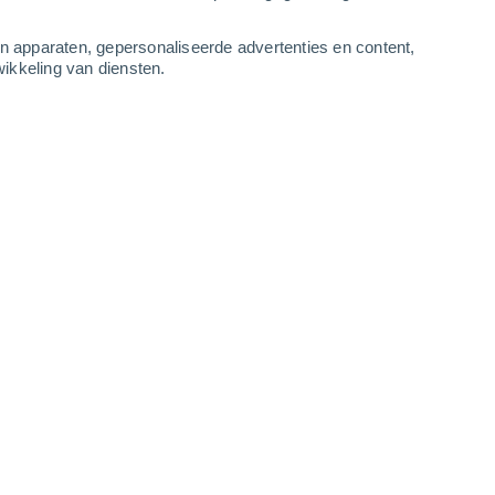
4
-
8
m/s
4
-
9
m/s
4
-
8
m/s
4
-
9
m/s
an apparaten, gepersonaliseerde advertenties en content,
ikkeling van diensten.
8 augustus
Zuiden
0 Vrijwel geen
r
26°
3
-
4 m/s
SPF:
nee
Zuiden
0 Vrijwel geen
r
26°
3
-
4 m/s
SPF:
nee
Zuiden
0 Vrijwel geen
r
25°
3
-
4 m/s
SPF:
nee
Zuidwesten
1 Vrijwel geen
r
28°
2
-
4 m/s
SPF:
nee
Noordwesten
6 Matig
r
35°
1
-
5 m/s
SPF:
15-25