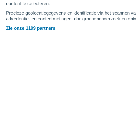
content te selecteren.
3
-
6
m/s
4
-
8
m/s
3
-
9
m/s
Precieze geolocatiegegevens en identificatie via het scannen v
advertentie- en contentmetingen, doelgroepenonderzoek en ontw
Het weer in Stuttgart - AR vandaag
, 
Zie onze 1199 partners
Verspreide wolken
25°
02:00
Gevoelstemperatuu
Verspreide wolken
25°
03:00
Gevoelstemperatuu
Verspreide wolken
25°
05:00
Gevoelstemperatuu
Verspreide wolken
26°
08:00
Gevoelstemperatuu
Onweer
40%
30°
11:00
0.3 mm
Gevoelstemperatuu