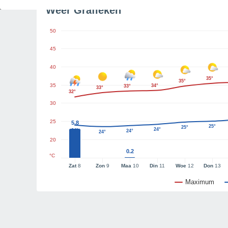
Weer Grafieken
50
45
40
35°
35°
35
34°
33°
33°
32°
30
25
5.8
25°
25°
24°
24°
24°
24°
20
0.2
°C
Zat
8
Zon
9
Maa
10
Din
11
Woe
12
Don
13
Maximum