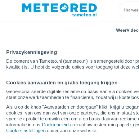
Weer
Video
Privacykennisgeving
De content van Tameteo.nl (tameteo.nl) is samengesteld door pr
kwaliteit is. U hebt de volgende opties voor toegang tot deze we
Cookies aanvaarden en gratis toegang krijgen
Home
Verenigde Staten
Staat Arkansas
Stuttga
Gepersonaliseerde digitale reclame op basis van via cookies ve
staat onze werkzaamheden te financieren, zodat wij u kosteloo
Weer Stuttgart - AR
Als u op de knop "Aanvaarden en doorgaan" klikt, krijgt u toegan
cookies, van ons dan wel van onze partners, die ons in staat st
01:30
Zaterdag
specifiek profiel te ontwikkelen om u op basis daarvan reclame 
informatie in ons
Cookiebeleid
en kunt uw instemming op elk ge
Cookie-instellingen
onder aan onze website.
Verspreide wolken