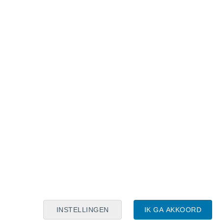
Maanskalender
Maa
Din
Woe
Don
Vri
Zat
Zon
8
9
10
11
12
13
14
15
16
17
18
19
20
21
INSTELLINGEN
IK GA AKKOORD