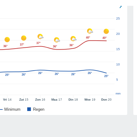
25
20
40°
40°
37°
37°
36°
36°
36°
15
10
26°
26°
26°
26°
26°
25°
25°
5
mm
Vri
14
Zat
15
Zon
16
Maa
17
Din
18
Woe
19
Don
20
Minimum
Regen