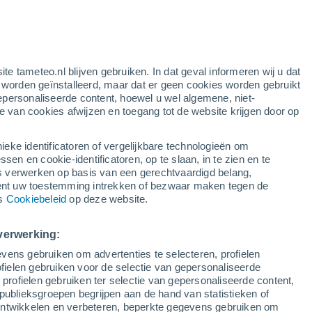
e
ite tameteo.nl blijven gebruiken. In dat geval informeren wij u dat
e worden geïnstalleerd, maar dat er geen cookies worden gebruikt
epersonaliseerde content, hoewel u wel algemene, niet-
ie van cookies afwijzen en toegang tot de website krijgen door op
Satelietbeelden
Weersmodellen
ieke identificatoren of vergelijkbare technologieën om
n en cookie-identificatoren, op te slaan, in te zien en te
erwerken op basis van een gerechtvaardigd belang,
ent uw toestemming intrekken of bezwaar maken tegen de
Dinsdag
Woensdag
Donderdag
Vrijdag
ns
Cookiebeleid
op deze website.
11 Aug
12 Aug
13 Aug
14 Aug
verwerking:
vens gebruiken om advertenties te selecteren, profielen
ielen gebruiken voor de selectie van gepersonaliseerde
 profielen gebruiken ter selectie van gepersonaliseerde content,
34°
/
24°
35°
/
25°
35°
/
25°
36°
/
25°
publieksgroepen begrijpen aan de hand van statistieken of
 ontwikkelen en verbeteren, beperkte gegevens gebruiken om