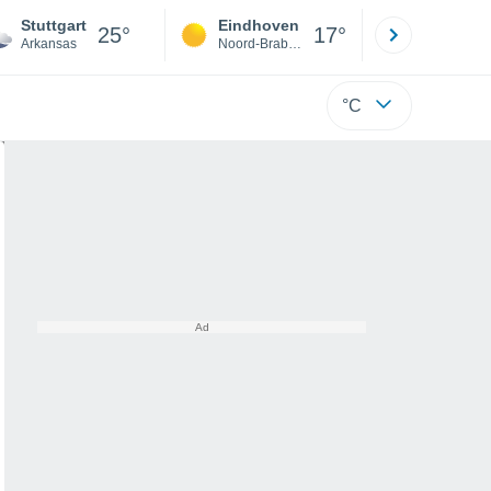
Stuttgart
Eindhoven
Rotterda
25°
17°
Arkansas
Noord-Brabant
Zuid-Hollan
°C