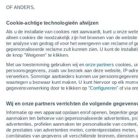
25°
OF ANDERS,
Afnemend
Cookie-achtige technologieën afwijzen
maan
Als u de installatie van cookies niet aanvaardt, kunt u onze webs
Gevoelstemperatuur 26°
Licht:
21%
alleen cookies die noodzakelijk zijn het browsen van de websit
ter analyse van gedrag of voor het weergeven van reclame of g
gepersonaliseerde reclame zult kunnen zien. U kunt de installat
de knop "Weigeren" te klikken.
Weer 1 - 7 dagen
Kaarten: Bewolking
Regenradar
Met uw toestemming gebruiken wij en
onze partners
cookies, un
persoonsgegevens, zoals uw bezoek aan deze website, IP-adresse
verwerken. Sommige aanbieders kunnen uw persoonsgegevens v
waartegen u bezwaar kunt maken. U kunt hiervoor op elk mom
Morgen
Maandag
Vandaag
gegevensverwerking door te klikken op "
Configureren
" of via o
9 Aug
10 Aug
8 Aug
Wij en onze partners verrichten de volgende gegevens
Informatie op een apparaat opslaan en/of openen, beperkte gege
40%
80%
aanmaken ten behoeve van gepersonaliseerde advertenties, prof
0.2 mm
5.8 mm
advertenties, profielen aanmaken ter personalisatie van content,
33°
/
24°
33°
/
24°
32°
/
24°
de prestaties van advertenties meten, contentprestaties meten, 
combinaties van gegevens uit verschillende bronnen, diensten