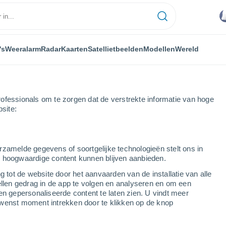
's
Weeralarm
Radar
Kaarten
Satellietbeelden
Modellen
Wereld
ofessionals om te zorgen dat de verstrekte informatie van hoge
bsite:
rt
rzamelde gegevens of soortgelijke technologieën stelt ons in
s hoogwaardige content kunnen blijven aanbieden.
g tot de website door het aanvaarden van de installatie van alle
ellen gedrag in de app te volgen en analyseren en om een
...
en gepersonaliseerde content te laten zien. U vindt meer
wenst moment intrekken door te klikken op de knop
Per uur
Wisselend bewolkt in de
komende uren