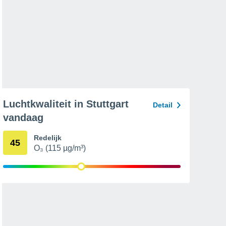
Luchtkwaliteit in Stuttgart
Detail
vandaag
Redelijk
45
O₃ (115 µg/m³)