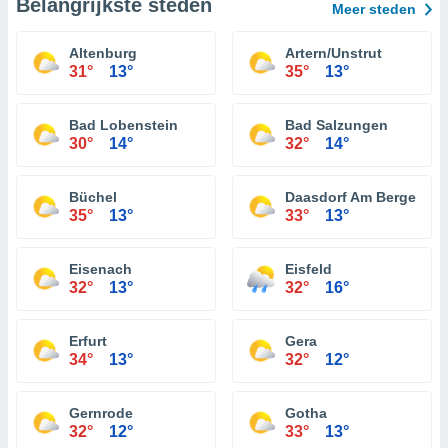
Belangrijkste steden
Meer steden
Altenburg
Artern/Unstrut
31°
13°
35°
13°
Bad Lobenstein
Bad Salzungen
30°
14°
32°
14°
Büchel
Daasdorf Am Berge
35°
13°
33°
13°
Eisenach
Eisfeld
32°
13°
32°
16°
Erfurt
Gera
34°
13°
32°
12°
Gernrode
Gotha
32°
12°
33°
13°