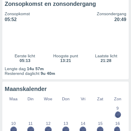
Zonsopkomst en zonsondergang
Zonsopkomst
Zonsondergang
05:52
20:49
Eerste licht
Hoogste punt
Laatste licht
05:13
13:21
21:28
Lengte dag
14u 57m
Resterend daglicht
9u 40m
Maanskalender
Maa
Din
Woe
Don
Vri
Zat
Zon
9
10
11
12
13
14
15
16