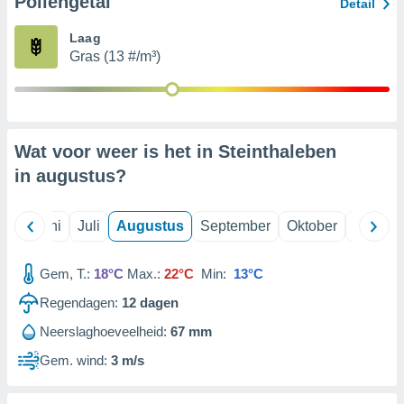
Pollengetal
Detail
Laag
99 partners
Gras (13 #/m³)
Wat voor weer is het in Steinthaleben
in
augustus
?
Mei
Juni
Juli
Augustus
September
Oktober
Novemb
Gem, T.:
18°C
Max.:
22°C
Min:
13°C
Regendagen:
12
dagen
Neerslaghoeveelheid:
67 mm
Gem. wind:
3 m/s