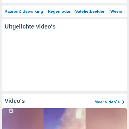
Kaarten: Bewolking
Regenradar
Satelietbeelden
Weersmod
Uitgelichte video's
Video's
Meer video´s