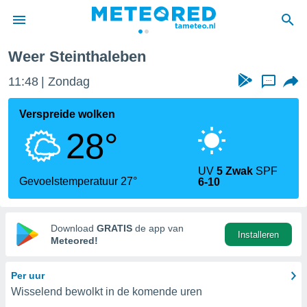
Weer Steinthaleben
nnisgeving
11:48
Zondag
...
van
tameteo.nl)
teld door
Verspreide wolken
s om te
28°
e verstrekte
an hoge
 U hebt de
UV
5 Zwak
SPF
ies voor
Gevoelstemperatuur 27°
6-10
deze
anvaarden
Download
GRATIS
de app van
Installeren
toegang
Meteored!
seerde
Per uur
lame op basis
Wisselend bewolkt in de komende uren
ies