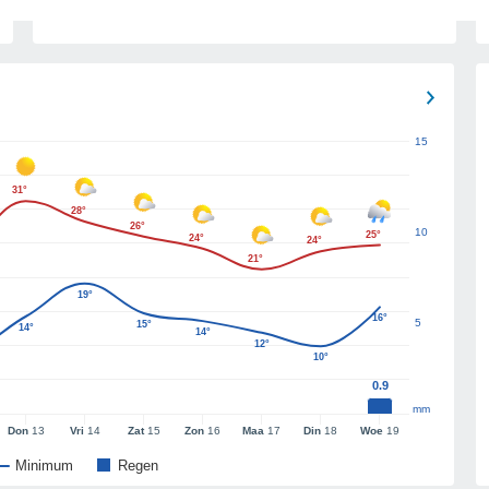
15
31°
28°
26°
10
25°
24°
24°
21°
19°
16°
5
15°
14°
14°
12°
10°
0.9
mm
Don
13
Vri
14
Zat
15
Zon
16
Maa
17
Din
18
Woe
19
Minimum
Regen