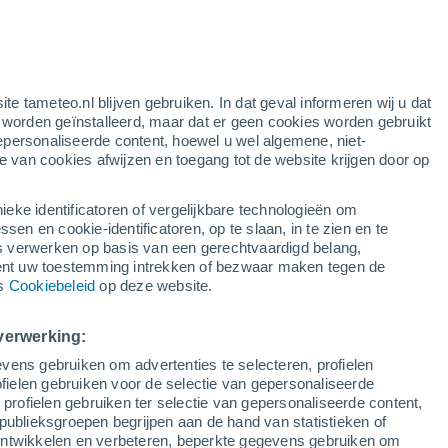
ite tameteo.nl blijven gebruiken. In dat geval informeren wij u dat
e worden geïnstalleerd, maar dat er geen cookies worden gebruikt
epersonaliseerde content, hoewel u wel algemene, niet-
ie van cookies afwijzen en toegang tot de website krijgen door op
lietbeelden
Weersmodellen
ieke identificatoren of vergelijkbare technologieën om
n en cookie-identificatoren, op te slaan, in te zien en te
erwerken op basis van een gerechtvaardigd belang,
ent uw toestemming intrekken of bezwaar maken tegen de
aandag
Dinsdag
Woensdag
Donderdag
ns
Cookiebeleid
op deze website.
10 Aug
11 Aug
12 Aug
13 Aug
verwerking:
vens gebruiken om advertenties te selecteren, profielen
50%
ielen gebruiken voor de selectie van gepersonaliseerde
2.9 mm
 profielen gebruiken ter selectie van gepersonaliseerde content,
22°
/
15°
19°
/
13°
24°
/
10°
31°
/
14°
publieksgroepen begrijpen aan de hand van statistieken of
 ontwikkelen en verbeteren, beperkte gegevens gebruiken om