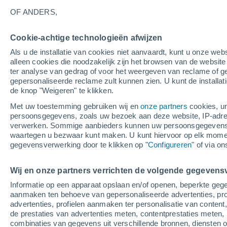
16°
OF ANDERS,
Cookie-achtige technologieën afwijzen
30%
Als u de installatie van cookies niet aanvaardt, kunt u onze webs
Gevoelstemperatuur 16°
0.3 mm
alleen cookies die noodzakelijk zijn het browsen van de websit
ter analyse van gedrag of voor het weergeven van reclame of g
gepersonaliseerde reclame zult kunnen zien. U kunt de installat
de knop "Weigeren" te klikken.
Weer 1 - 7 dagen
Kaarten: Regen
Regenradar
Sate
Met uw toestemming gebruiken wij en
onze partners
cookies, un
persoonsgegevens, zoals uw bezoek aan deze website, IP-adresse
verwerken. Sommige aanbieders kunnen uw persoonsgegevens v
waartegen u bezwaar kunt maken. U kunt hiervoor op elk mom
Morgen
Zondag
M
Vandaag
gegevensverwerking door te klikken op "
Configureren
" of via o
8 Aug
9 Aug
7 Aug
Wij en onze partners verrichten de volgende gegevens
Informatie op een apparaat opslaan en/of openen, beperkte gege
30%
aanmaken ten behoeve van gepersonaliseerde advertenties, prof
0.4 mm
advertenties, profielen aanmaken ter personalisatie van content,
26°
/
12°
31°
/
15°
21°
/
14°
de prestaties van advertenties meten, contentprestaties meten, 
combinaties van gegevens uit verschillende bronnen, diensten