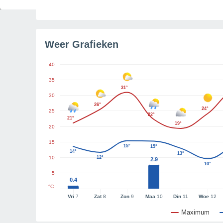
Tijd resterend tot zonsondergang
4u 34m
Weer Grafieken
40
35
31°
30
26°
24°
25
22°
21°
19°
20
15
15°
15°
14°
13°
10
12°
2.9
10°
5
0.4
°C
Vri
7
Zat
8
Zon
9
Maa
10
Din
11
Woe
12
Maximum