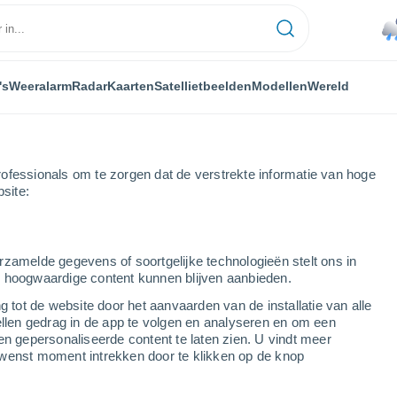
's
Weeralarm
Radar
Kaarten
Satellietbeelden
Modellen
Wereld
ofessionals om te zorgen dat de verstrekte informatie van hoge
bsite:
rzamelde gegevens of soortgelijke technologieën stelt ons in
s hoogwaardige content kunnen blijven aanbieden.
g tot de website door het aanvaarden van de installatie van alle
ellen gedrag in de app te volgen en analyseren en om een
...
en gepersonaliseerde content te laten zien. U vindt meer
wenst moment intrekken door te klikken op de knop
Per uur
Lichte regen in de komende uren