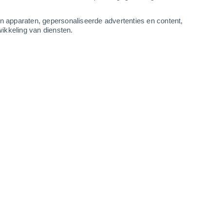
-
13
m/s
4
-
10
m/s
3
-
7
m/s
4
-
10
m/s
an apparaten, gepersonaliseerde advertenties en content,
ikkeling van diensten.
us
Westen
0 Vrijwel geen
r
16°
4
-
8 m/s
SPF:
nee
Westen
0 Vrijwel geen
r
15°
4
-
7 m/s
SPF:
nee
Westen
0 Vrijwel geen
r
15°
4
-
6 m/s
SPF:
nee
Westen
0 Vrijwel geen
r
14°
4
-
6 m/s
SPF:
nee
Westen
0 Vrijwel geen
r
16°
3
-
6 m/s
SPF:
nee