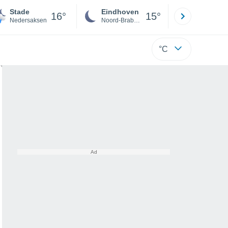
Stade
Eindhoven
Rotterda
16°
15°
Nedersaksen
Noord-Brabant
Zuid-Hollan
°C