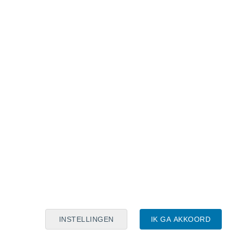
Maanskalender
Maa
Din
Woe
Don
Vri
Zat
Zon
7
8
9
10
11
12
13
14
15
16
17
18
19
20
INSTELLINGEN
IK GA AKKOORD