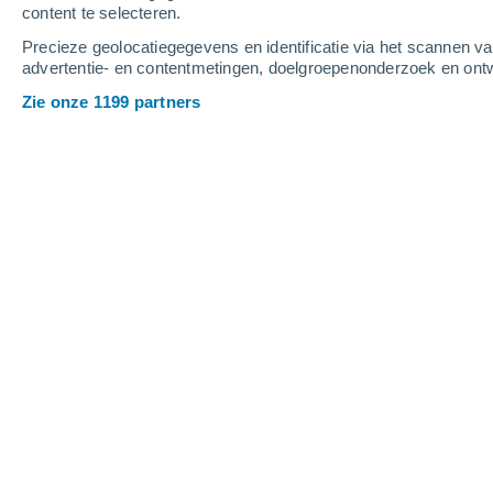
content te selecteren.
3
-
6
m/s
5
-
10
m/s
6
6
-
12
m/s
Precieze geolocatiegegevens en identificatie via het scannen v
advertentie- en contentmetingen, doelgroepenonderzoek en ontw
Het weer in Stade vandaag
, 7 august
Zie onze 1199 partners
Lichte regen
30%
16°
01:00
0.3 mm
Gevoelstemperatuu
Lichte regen
30%
15°
02:00
0.1 mm
Gevoelstemperatuu
Verspreide wolken
15°
03:00
Gevoelstemperatuu
Bewolking
14°
05:00
Gevoelstemperatuu
Bewolking
16°
08:00
Gevoelstemperatuu