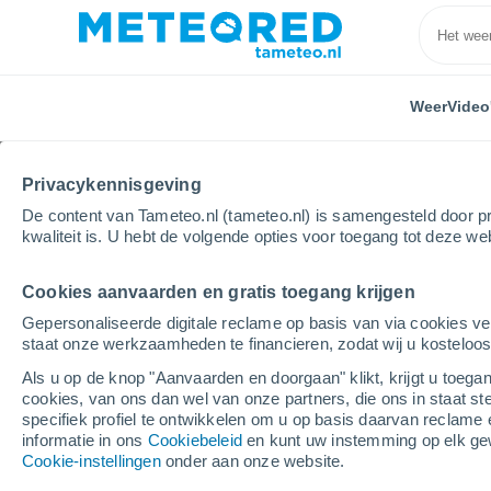
Weer
Video
Privacykennisgeving
De content van Tameteo.nl (tameteo.nl) is samengesteld door pr
kwaliteit is. U hebt de volgende opties voor toegang tot deze we
Cookies aanvaarden en gratis toegang krijgen
Home
Duitsland
Nedersaksen
Stade
Gepersonaliseerde digitale reclame op basis van via cookies ve
staat onze werkzaamheden te financieren, zodat wij u kosteloo
Weer Stade
Als u op de knop "Aanvaarden en doorgaan" klikt, krijgt u toegan
cookies, van ons dan wel van onze partners, die ons in staat st
00:30
Vrijdag
specifiek profiel te ontwikkelen om u op basis daarvan reclame 
informatie in ons
Cookiebeleid
en kunt uw instemming op elk ge
Cookie-instellingen
onder aan onze website.
Lichte regen