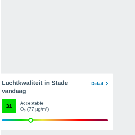
Luchtkwaliteit in Stade
Detail
vandaag
Acceptable
31
O₃ (77 µg/m³)