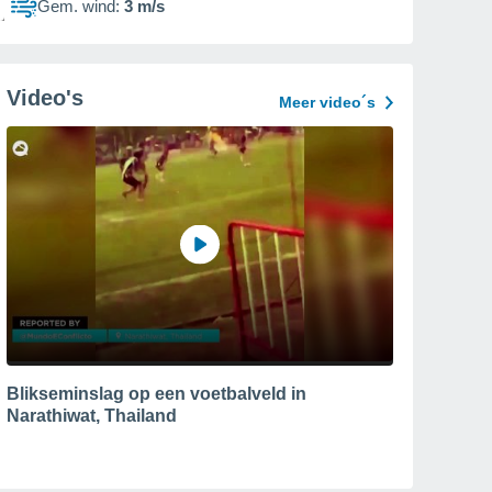
Gem. wind:
3 m/s
Video's
Meer video´s
Blikseminslag op een voetbalveld in
Narathiwat, Thailand